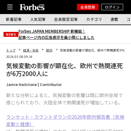
会員登録
ログイン
新着記事
人気記事
会員限定記事
カテゴリ
連載
コ
Forbes JAPAN MEMBERSHIP 新機能｜
NEWS
記事ページ内の広告表示を最小限にしました
トップ
経済・社会
欧州
気候変動の影響が顕在化、欧州で熱関連死が6万20
2026.05.08 09:34
気候変動の影響が顕在化、欧州で熱関連死
が6万2000人に
Jamie Hailstone | Contributor
新たな分析によると、気候変動の影響は既に欧州全域で
感じられており、大陸全体で熱関連死が増加している。
ランセット・カウントダウンの2026年欧州報告書（気候
変動と健康）