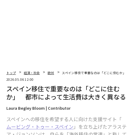
ていると主張している。
ランセット・カウントダウン欧州ワーキンググループ4
（経済・金融）の共同リーダーであるハンナ・クラウバ
ー博士は、声明の中で、イランでの紛争が地域全体の
人々に新たな不確実性と苦しみをもたらしていると述べ
た。
クラウバー博士は、クリーンで安全なエネルギーへの移
行を加速させることは、環境上の必要性であるだけでな
トップ
経済・社会
欧州
スペイン移住で重要なのは「どこに住むか」 都
く、人々の幸福を守るための重要な機会でもあると付け
2026.05.06 12:00
加えた。
スペイン移住で重要なのは「どこに住む
か」 都市によって生活費は大きく異なる
しかし、報告書は進展の兆しもあると指摘している。
Laura Begley Bloom | Contributor
例えば、2023年には、再生可能エネルギーによる電力が
スペインへの移住を希望する人に向けた支援サイト「
欧州のエネルギーミックスの記録的な21.5%に達し、20
ムービング・トゥー・スペイン
」を立ち上げたアラステ
16年の2倍以上のシェアとなった。
ア・ジョンソンは、自らを「海外移住の常連」と称して