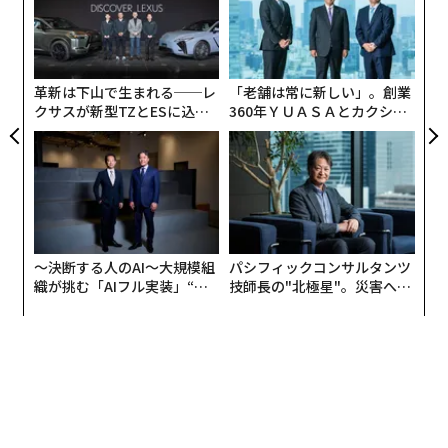
ムの
ジ
メンバーシップに登録する
〈7
ャ
ト
リア
革新は下山で生まれる──レ
「老舗は常に新しい」。創業
UM
クサスが新型TZとESに込め
360年ＹＵＡＳＡとカクシン
た「DISCOVER」の哲学
CEO田尻望が語る、AIを超え
関連記事
る人の価値
スペイン移住で重要なのは「どこに住むか」 都市によって生活費は大き
く異なる
「待つ者」の脅威──ウクライナ戦線で進化する待ち伏せ攻撃ドローン戦
術
〜決断する人のAI〜大規模組
パシフィックコンサルタンツ
織が挑む「AIフル実装」“使
技師長の"北極星"。災害への
スウェーデン在住20年の日本人医師が、一時帰国してイマドキ日本語に思
う”企業から“動く”企業へ【N
無力感を乗り越え見つけた、
うこと
TTドコモビジネス×PwC】
防災一筋20年の答え
ロシアの労働力不足が深刻化 国民の7割超はウクライナ侵攻を依然支持
LVMHのアルノーCEO、イラン紛争が「世界的な大惨事」を招くと警告
タグ：
気候変動
熱中症
ヨーロッパ/欧州