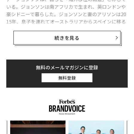
いる。ジョンソンは南アフリカで生まれ、英ロンドンや
炭素集約度と石炭使用量は2023年に再び減少し、クリー
豪シドニーで暮らした。ジョンソンと妻のアリソンは20
ンエネルギー投資によって支えられており、現在は2015
15年、息子を連れてオーストラリアからスペインに移る
年より86%高くなっている。
ことを決めた。当初は単に1年間の休暇の予定だった
が、すぐに定住に変更した。
続きを見る
また、EU27カ国における電力セクターからの大気汚染関
連死は2000年以降84%減少し、輸送セクターでは58%減
筆者の取材に対し、ジョンソンは「素晴らしいライフス
少した。
タイル、安価な生活費、良質な学校という条件がそろっ
ていたため、迷うことなくここを選んだ」と語る。「休
無料のメールマガジンに登録
（
forbes.com 原文
）
暇に入って3カ月後、私たちはここが新たな故郷になる
無料登録
と確信し、スペインに永住することを決めた」
スペインの物価の安さは、大きな魅力の1つだ。ジョン
2026年9月号発売中
ソンの試算によると、同等の生活水準を維持する場合、
スペインでの生活は米国より約28％安く暮らせるとい
う。
最新号の購入はこちらから
ィン
“
ズが
オ