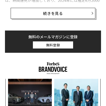
は、熱関連死が増加しており、2024年には推定6万2000
人に達したと警告している。
続きを見る
この研究によると、極端な熱波警報は3倍に急増し、199
1年から2000年の年間1日あたりわずか1回だったのが、
2015年から2024年には4.3回となった。
無料のメールマガジンに登録
また2023年には、熱波と干ばつに関連した食料不安が、
無料登録
過去数十年と比較して100万人以上の追加的な人々に影
響を及ぼした。
報告書は、欧州全域での極端な熱の増加が最も脆弱な
人々に最も深刻な影響を与えていると主張しており、乳
幼児、高齢者、屋外労働者が最も影響を受けている人々
ィン
“
の中に含まれる。
ズが
オ
ムの
ジ
また、経済的不平等も悪化していると警告しており、低
〈7
ャ
所得世帯は異常気象による食料不安を経験する可能性が
ト
10%高いという。