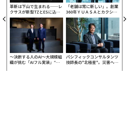
リア
革新は下山で生まれる──レ
「老舗は常に新しい」。創業
UM
クサスが新型TZとESに込め
360年ＹＵＡＳＡとカクシン
同時に、報告書は気候変動が感染症の拡大を促進してい
た「DISCOVER」の哲学
CEO田尻望が語る、AIを超え
ると付け加えている。
る人の価値
欧州におけるデング熱の流行リスクは全体的にほぼ4倍
になり、気候変動により花粉シーズンが1990年代と比較
して1週間から2週間延長され、花粉症患者の曝露期間が
増加している。
〜決断する人のAI〜大規模組
パシフィックコンサルタンツ
織が挑む「AIフル実装」“使
技師長の"北極星"。災害への
う”企業から“動く”企業へ【N
無力感を乗り越え見つけた、
報告書の執筆者の1人である、欧州地中海気候変動セン
TTドコモビジネス×PwC】
防災一筋20年の答え
ターのショウロ・ダスグプタ博士は、インタビューで、
気候変動の影響は既に欧州で感じられており、もはや遠
い脅威ではないと述べた。
ダスグプタ博士は、報告書が熱ストレス、労働力、経済
活動の直接的な関連性を強調しており、労働者は極端な
気温から健康を守るために労働時間を削減せざるを得な
くなっていると述べた。