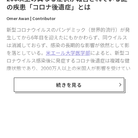
の疾患「コロナ後遺症」とは
2026年9月号発売中
Omer Awan | Contributor
新型コロナウイルスのパンデミック（世界的流行）が発
生してから6年目を迎えたにもかかわらず、同ウイルス
最新号の購入はこちらから
は消滅しておらず、感染の長期的な影響が依然として影
を落としている。
米エール大学医学部
によると、新型コ
メンバーシップに登録する
ロナウイルス感染後に発症するコロナ後遺症は複雑な健
康状態であり、2000万人以上の米国人が影響を受けてい
る。本稿では、多くの人に影響を与え続けているこの衰
弱性疾患について知っておくべきことを解説しよう。
続きを見る
関連記事
コロナ後遺症とは何か？
200以上の異なる症状が報告されている謎の疾患「コロナ後遺症」とは
コロナ後遺症は明確な症状や経過を持つ単一の疾患では
なく、身体のほぼ全ての部位に影響を及ぼし得る多臓器
インドで確認された「ニパウイルス」感染症、治療法は存在せず
疾患だ。
米疾病対策センター（CDC）
によれば、新型コ
ロナウイルス感染症に罹患（りかん）した後で発生し、
コロンブスの船で新大陸に侵入した、意外な「3つの生物」