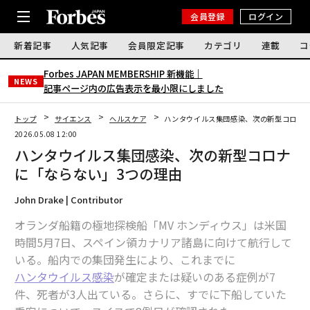
会員登録
ログイン
新着記事
人気記事
会員限定記事
カテゴリ
連載
コ
Forbes JAPAN MEMBERSHIP 新機能｜
NEWS
記事ページ内の広告表示を最小限にしました
トップ
サイエンス
ヘルスケア
ハンタウイルス集団感染、次の新型コロナに
2026.05.08 12:00
ハンタウイルス集団感染、次の新型コロナ
に「ならない」3つの理由
John Drake | Contributor
オランダ船籍の極地探検船「MV ホンディウス」は米国
時間5月7日、スペイン領カナリア諸島に向けて航行して
いる。船内での集団発生により、これまでに
ハンタウイルス感染
が確定または疑いのある症例が7
件、死者が3人出ている。さらに、すでに下船していた