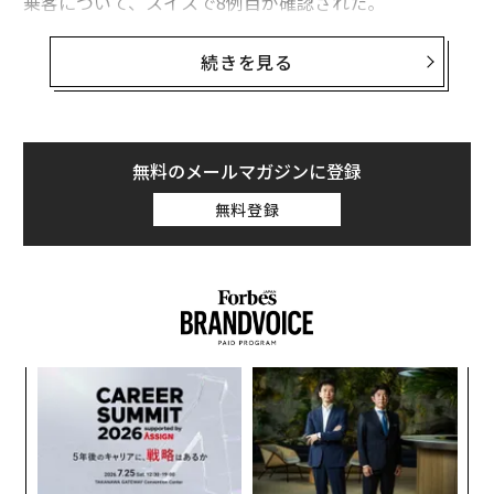
乗客について、スイスで8例目が確認された。
ウイルスはアンデス型と特定された。これは、ヒトから
続きを見る
ヒトへの感染が確認されている唯一のハンタウイルス
だ。WHO（世界保健機関）は、23カ国からの乗客・乗
員147人が乗船する同船について「
Disease Outbreak News
（疾病発生情報）」を発出して
無料のメールマガジンに登録
いる。
無料登録
新型コロナウイルスのパンデミックから6年以上が経
ち、多くの人が「これが次のCOVID（新型コロナウイル
ス感染症）なのか」と問い始めている。
るか
〜
、く
織
う
A
T
顧客
pa