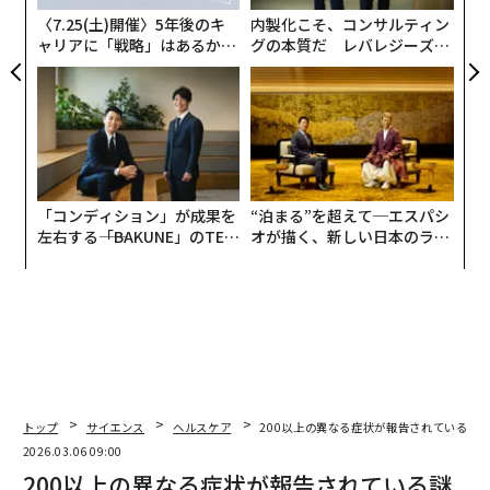
な
〈7.25(土)開催〉5年後のキ
内製化こそ、コンサルティン
ャリアに「戦略」はあるか。
グの本質だ レバレジーズが
トップエグゼクティブのキャ
実践する、次世代ファームの
リアに触れる1日│CAREER S
全貌
UMMIT 2026
「コンディション」が成果を
“泊まる”を超えて─エスパシ
左右する――「BAKUNE」のTEN
オが描く、新しい日本のラグ
TIALが支える「挑戦者の明
ジュアリー（中編）
日」
トップ
サイエンス
ヘルスケア
200以上の異なる症状が報告されている謎
2026.03.06 09:00
200以上の異なる症状が報告されている謎