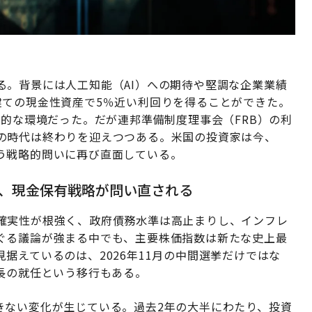
る。背景には人工知能（AI）への期待や堅調な企業業績
建ての現金性資産で5％近い利回りを得ることができた。
照的な環境だった。だが連邦準備制度理事会（FRB）の利
の時代は終わりを迎えつつある。米国の投資家は今、
う戦略的問いに再び直面している。
に、現金保有戦略が問い直される
確実性が根強く、政府債務水準は高止まりし、インフレ
ぐる議論が強まる中でも、主要株価指数は新たな史上最
据えているのは、2026年11月の中間選挙だけではな
長の就任という移行もある。
きない変化が生じている。過去2年の大半にわたり、投資