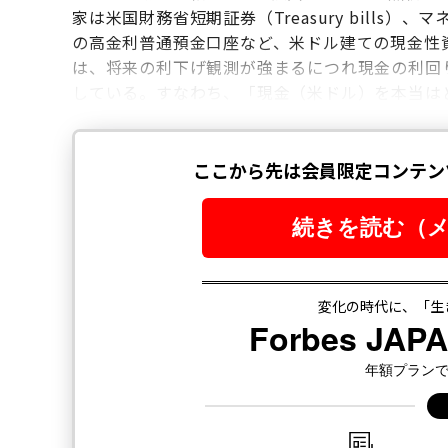
家は米国財務省短期証券（Treasury bills
の高金利普通預金口座など、米ドル建ての現金性
は、将来の利下げ観測が強まるにつれ現金の利回
している。すなわち、「現金（米ドル）を本当は