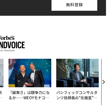
無料登録
内製
ィン
ジー
代フ
共
「誠実さ」は競争力にな
パシフィックコンサルタ
OR
るか──WEOYモナコで
ンツ技師長の"北極星"。
会
見た、くら寿司の経営哲
災害への無力感を乗り越
学
え見つけた、防災一筋20