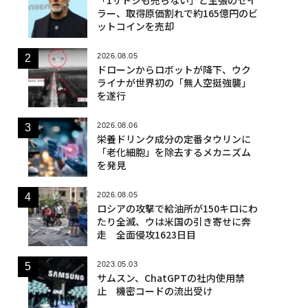
ラー、取得原価割れで約165億円のビ
ットコインを売却
2026.08.05
ドローンからロボットが降下、ウク
ライナが世界初の「無人空挺強襲」
を遂行
2026.08.06
栄養ドリンク成分の定番タウリンに
「老化細胞」を除去するメカニズム
を発見
2026.08.05
ロシアの攻撃で給油所が150キロにわ
たり全滅、ウは米国の引き寄せに奔
走 全面侵攻1623日目
2023.05.03
サムスン、ChatGPTの社内使用禁
止 機密コードの流出受け