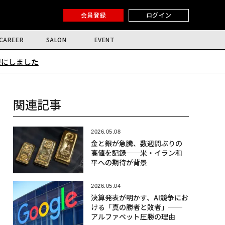
会員登録
ログイン
CAREER
SALON
EVENT
限にしました
関連記事
2026.05.08
金と銀が急騰、数週間ぶりの
高値を記録──米・イラン和
平への期待が背景
2026.05.04
決算発表が明かす、AI競争にお
ける「真の勝者と敗者」──
アルファベット圧勝の理由