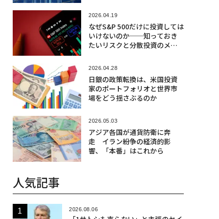
2026.04.19
なぜS&P 500だけに投資しては
いけないのか──知っておき
たいリスクと分散投資のメリ
ット
2026.04.28
日銀の政策転換は、米国投資
家のポートフォリオと世界市
場をどう揺さぶるのか
2026.05.03
アジア各国が通貨防衛に奔
走 イラン紛争の経済的影
響、「本番」はこれから
人気記事
2026.08.06
「1サトシも売らない」と主張のセイ