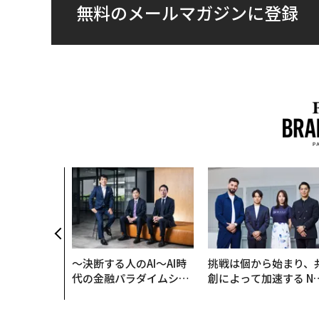
無料のメールマガジンに登録
〜決断する人のAI〜AI時
挑戦は個から始まり、
代の金融パラダイムシフ
創によって加速する N
ト、「超個別化」の核心
QAIN JAPAN 特別座談
【MUFG×ウェルスナビ