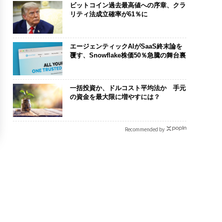
ビットコイン過去最高値への序章、クラ
リティ法成立確率が61％に
エージェンティックAIがSaaS終末論を
覆す、Snowflake株価50％急騰の舞台裏
一括投資か、ドルコスト平均法か 手元
の資金を最大限に増やすには？
Recommended by