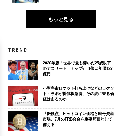
もっと見る
TREND
2026年版「世界で最も稼いだ25歳以下
のアスリート」トップ6、1位は年収127
億円
小型宇宙ロケット打ち上げなどのロケッ
ト・ラボが株価株急騰、その波に乗る価
値はあるのか
「転換点」ビットコイン価格と暗号資産
市場、7月のFRB会合を重要局面として
備える