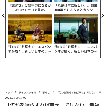
リア
「誠実さ」は競争力になるか
「老舗は常に新しい」。創業
UM
──WEOYモナコで見た、く
360年ＹＵＡＳＡとカクシン
ら寿司の経営哲学
CEO田尻望が語る、AIを超え
る人の価値
“泊まる”を超えて─エスパシ
“泊まる”を超えて──エスパ
オが描く、新しい日本のラグ
シオが描く、新しい日本のラ
ジュアリー（中編）
グジュアリー（前編）
トップ
ライフスタイル
暮らし
「何かを達成すれば幸せ」ではない、幸福
2026.05.09 17:00
「何かを達成すれば幸せ」ではない、幸福