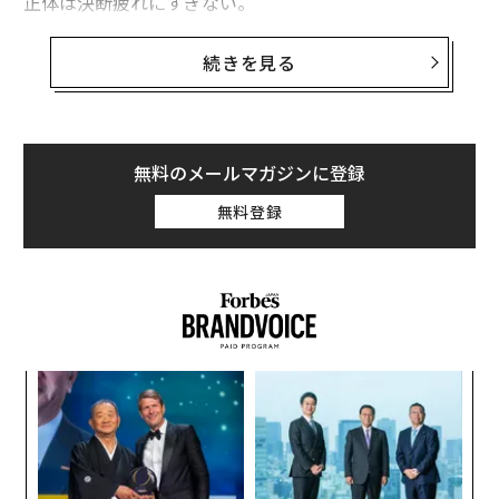
正体は決断疲れにすぎない。
おそらく、あなたが知っている最も思慮深い人ほど、最
続きを見る
も単純な選択に時間がかかるはずだ。昼食に何を注文す
るか、メールの締めくくりをどうするか、計画が本当に
適切かどうかといったことだ。選択するまでのそうした
間は外からは迷いのように見えるかもしれないが、内側
無料のメールマガジンに登録
で幾重もの情報の層を処理していることを反映してい
無料登録
る。
ここで決断疲れが問題となる。これまでにどれだけの思
考を重ねてきたかがもたらす二次的な影響のことだ。心
理学の研究によると、決断疲れは日常生活の中で次のよ
うな形で現れる可能性がある。
〜
織
う
〈7
T
ャ
ト