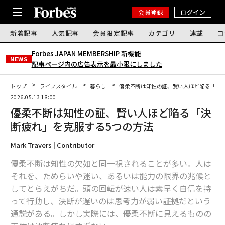
会員登録
ログイン
新着記事
人気記事
会員限定記事
カテゴリ
連載
コ
Forbes JAPAN MEMBERSHIP 新機能｜
NEWS
記事ページ内の広告表示を最小限にしました
トップ
ライフスタイル
暮らし
優柔不断は知性の証、賢い人ほど陥る「決断
2026.05.13 18:00
優柔不断は知性の証、賢い人ほど陥る「決
断疲れ」を克服する5つの方法
Mark Travers | Contributor
優柔不断は知性の欠如と同一視されることが多い。人は
それを、ためらいや迷い、あるいは能力の限界の兆候と
してとらえがちだ。頭の回転が速い人は素早く自信を持
って行動し、決断が遅いのは思考力が弱い証拠だという
通説がある。しかし実際には、優柔不断に見えるものの