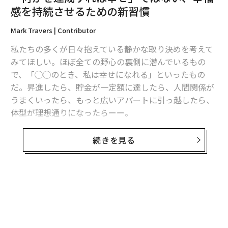
感を持続させるための新習慣
翻訳＝溝口慈子
Mark Travers | Contributor
私たちの多くが日々抱えている静かな取り決めを考えて
みてほしい。ほぼ全ての野心の裏側に潜んでいるもの
2026年9月号発売中
で、「◯◯のとき、私は幸せになれる」といったもの
だ。昇進したら、貯金が一定額に達したら、人間関係が
最新号の購入はこちらから
うまくいったら、もっと広いアパートに引っ越したら、
体型が理想通りになったらーー。
メンバーシップに登録する
この言葉は多くの人にとって一種の内なる羅針盤のよう
続きを見る
に機能し、努力に方向性を与え、犠牲に意味を持たせ
る。ただ、この考え方には1つ問題がある。数十年にわ
たる心理学研究によると、この考え方は間違っている。
親切心からの助言が的を外すこともあるというものでは
関連記事
なく、構造的かつ根本的に間違っているのだ。
「何かを達成すれば幸せ」ではない、幸福感を持続させるための新習慣
私たちが達成によって得られると期待する幸福は長続き