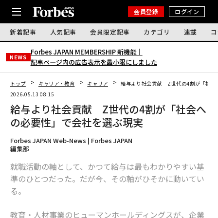
会員登録
ログイン
新着記事
人気記事
会員限定記事
カテゴリ
連載
コ
Forbes JAPAN MEMBERSHIP 新機能｜
NEWS
記事ページ内の広告表示を最小限にしました
トップ
キャリア・教育
キャリア
給与より社会貢献 Z世代の4割が「社会
2026.05.13 08:15
給与より社会貢献 Z世代の4割が「社会へ
の必要性」で会社を選ぶ現実
Forbes JAPAN Web-News | Forbes JAPAN
編集部
就職活動の軸として、かつて給与は最もわかりやすい基
準のひとつだった。だが今、その軸がひそかに動いてい
る。
教育・人材事業のヒューマンホールディングスが、企業