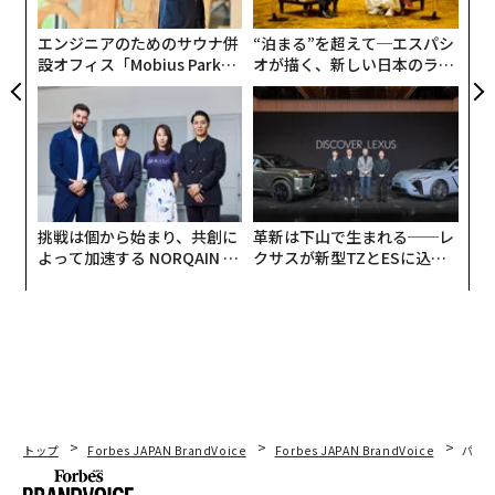
C
る
エンジニアのためのサウナ併
“泊まる”を超えて─エスパシ
設オフィス「Mobius Park」
オが描く、新しい日本のラグ
がオープン──タマディック
ジュアリー（中編）
が健康経営を徹底する理由
この傾向は、福利厚生や働き方への意識とも連動してい
る。勤務先を選ぶ際に重視した項目では「福利厚生の充
実」が最多となり、「ワークライフバランスのとりやす
挑戦は個から始まり、共創に
革新は下山で生まれる──レ
さ」「仕事内容のやりがい」が上位に続く。
よって加速する NORQAIN JA
クサスが新型TZとESに込め
PAN 特別座談会
た「DISCOVER」の哲学
トップ
Forbes JAPAN BrandVoice
Forbes JAPAN BrandVoice
パシ