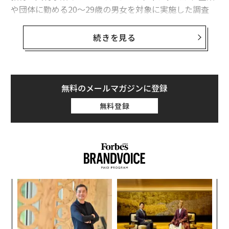
や団体に勤める20〜29歳の男女を対象に実施した調査
が、その変化を浮かび上がらせた。
続きを見る
給与額より社会的意義という選択
現在の勤務先を選ぶ際に「仕事の社会的ニーズの高さ」
と「給与額の高さ」のどちらを重視したかを尋ねると、
無料のメールマガジンに登録
社会的ニーズを重視した割合は40.4%と、給与重視の34.
0%を6ポイント以上上回った。
無料登録
特に2026年卒では差がさらに開き、社会的ニーズ重視が
46.8%に対して給与重視は29.0%と、約18ポイントの差
がついている。
義す
ア
むス
の
た
「
3