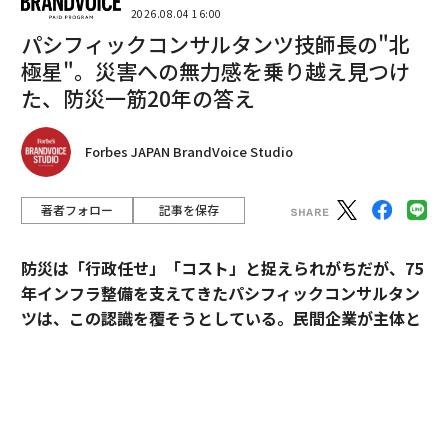
2026.08.04 16:00
パシフィックコンサルタンツ技師長の"北
極星"。災害への無力感を乗り越え見つけ
給与という単一の指標ではなく、仕事を通じて何を得ら
た、防災一筋20年の答え
れるか、社会とどうつながれるかを総合的に判断してい
る姿が見えてくる。
Forbes JAPAN BrandVoice Studio
次ページ ＞
成長実感と自己像のギャップ
著者フォロー
記事を保存
1
2
防災は「行政任せ」「コスト」と捉えられがちだが、75
年インフラ整備を支えてきたパシフィックコンサルタン
文＝池田美樹
ツは、この認識を覆そうとしている。民間企業が主体と
なる新たなビジョン「サステナ∞レジリエンス社会」を
提唱。構想の旗振り役となった技師長・平川了治に、自
2026年9月号発売中
身の思いと共に、ビジョンの要諦を聞いた。
最新号の購入はこちらから