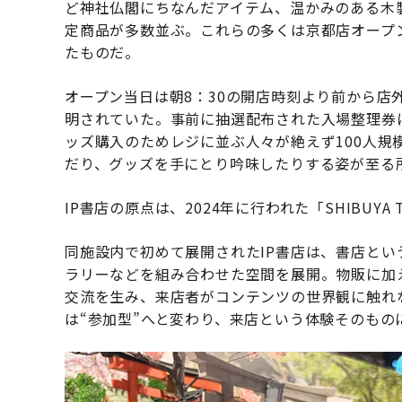
ど神社仏閣にちなんだアイテム、温かみのある木
定商品が多数並ぶ。これらの多くは京都店オープ
たものだ。
オープン当日は朝8：30の開店時刻より前から店
明されていた。事前に抽選配布された入場整理券
ッズ購入のためレジに並ぶ人々が絶えず100人
だり、グッズを手にとり吟味したりする姿が至る
IP書店の原点は、2024年に行われた「SHIBUYA
同施設内で初めて展開されたIP書店は、書店という
ラリーなどを組み合わせた空間を展開。物販に加
交流を生み、来店者がコンテンツの世界観に触れ
は“参加型”へと変わり、来店という体験そのもの