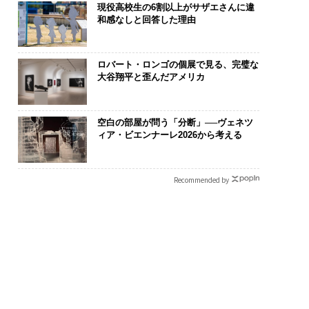
現役高校生の6割以上がサザエさんに違
和感なしと回答した理由
ロバート・ロンゴの個展で見る、完璧な
大谷翔平と歪んだアメリカ
空白の部屋が問う「分断」──ヴェネツ
ィア・ビエンナーレ2026から考える
Recommended by