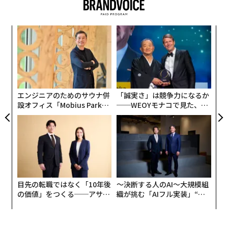
ンツ
革
への
ク
た、
た「
義す
〈7
むス
ャ
ト
リア
エンジニアのためのサウナ併
「誠実さ」は競争力になるか
UM
設オフィス「Mobius Park」
──WEOYモナコで見た、く
がオープン──タマディック
ら寿司の経営哲学
が健康経営を徹底する理由
目先の転職ではなく「10年後
〜決断する人のAI〜大規模組
の価値」をつくる──アサイ
織が挑む「AIフル実装」“使
ンの長期伴走型支援とは
う”企業から“動く”企業へ【N
TTドコモビジネス×PwC】