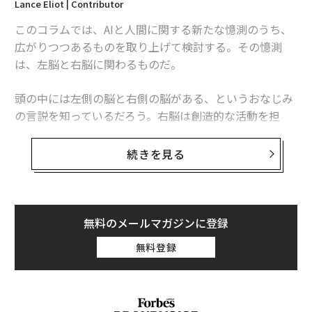
Lance Eliot | Contributor
このコラムでは、AIと人間に関する新たな憶測のうち、
広がりつつあるものを取り上げて検討する。その憶測
は、左脳と右脳に関わるものだ。
頭の中には左側の脳と右側の脳がある、というおなじみ
の言説を知っているだろう。右脳は創造的な活動を担
い、左脳は論理的・分析的な仕事を担う、とされてき
た。
続きを見る
そして最近のトレンドとして興味深いのは、生成AIや大
規模言語モデル（LLM）の広範な利用が、頭の中の左脳
の働きを増幅させ、右脳を弱めたり精神的に飢えさせた
無料のメールマガジンに登録
りする傾向があるというものだ。その結果、私たちは
無料登録
皆、徐々に左脳優位となり、右脳は衰えていく。やがて
人類は「左脳優位」の社会になる。全員が高度に分析的
になるのだから便利に見えるかもしれないが、欠点は、
創造的に問題を解決する能力を失ってしまうことだ。