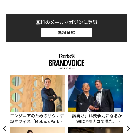
無料のメールマガジンに登録
無料登録
ンツ
革
への
ク
た、
た「
義す
〈7
むス
ャ
ト
リア
エンジニアのためのサウナ併
「誠実さ」は競争力になるか
UM
設オフィス「Mobius Park」
──WEOYモナコで見た、く
がオープン──タマディック
ら寿司の経営哲学
が健康経営を徹底する理由