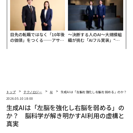
目先の転職ではなく「10年後
〜決断する人のAI〜大規模組
の価値」をつくる──アサイ
織が挑む「AIフル実装」“使
ンの長期伴走型支援とは
う”企業から“動く”企業へ【N
TTドコモビジネス×PwC】
トップ
テクノロジー
AI
生成AIは「左脳を強化し右脳を弱める」のか？ 脳
2026.05.10 18:00
生成AIは「左脳を強化し右脳を弱める」の
か？ 脳科学が解き明かすAI利用の虚構と
真実