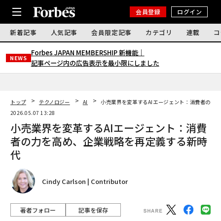
会員登録
ログイン
新着記事
人気記事
会員限定記事
カテゴリ
連載
コ
Forbes JAPAN MEMBERSHIP 新機能｜
NEWS
記事ページ内の広告表示を最小限にしました
トップ
テクノロジー
AI
小売業界を変革するAIエージェント：消費者の力
2026.05.07 13:28
小売業界を変革するAIエージェント：消費
者の力を高め、企業戦略を再定義する新時
代
Cindy Carlson | Contributor
著者フォロー
記事を保存