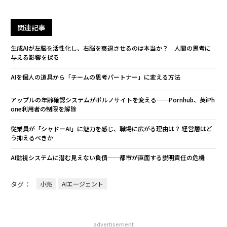
関連記事
生成AIが左脳を活性化し、右脳を衰退させるのは本当か？ 人間の思考に
与える影響を探る
AIを個人の道具から「チームの思考パートナー」に変える方法
アップルの年齢確認システムがポルノサイトを変える──Pornhub、英iPh
one利用者の制限を解除
従業員が「シャドーAI」に魅力を感じ、職場に広がる理由は？ 経営層はど
う抑えるべきか
AI監視システムに潜む見えない負債──都市が直面する説明責任の危機
タグ：
小売
AIエージェント
advertisement