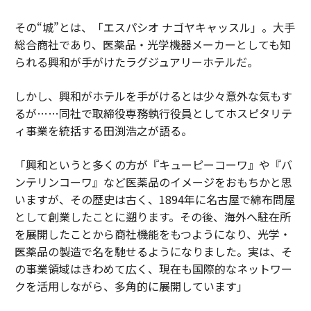
環境技術のイノベーションはより多くの成功事例を持つ
ことができる。
その“城”とは、「エスパシオ ナゴヤキャッスル」。大手
総合商社であり、医薬品・光学機器メーカーとしても知
（
forbes.com 原文
）
られる興和が手がけたラグジュアリーホテルだ。
しかし、興和がホテルを手がけるとは少々意外な気もす
るが……同社で取締役専務執行役員としてホスピタリテ
2026年9月号発売中
ィ事業を統括する田渕浩之が語る。
「興和というと多くの方が『キューピーコーワ』や『バ
最新号の購入はこちらから
ンテリンコーワ』など医薬品のイメージをおもちかと思
いますが、その歴史は古く、1894年に名古屋で綿布問屋
メンバーシップに登録する
として創業したことに遡ります。その後、海外へ駐在所
を展開したことから商社機能をもつようになり、光学・
医薬品の製造で名を馳せるようになりました。実は、そ
の事業領域はきわめて広く、現在も国際的なネットワー
クを活用しながら、多角的に展開しています」
関連記事