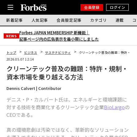
会員登録
ログイン
新着記事
人気記事
会員限定記事
カテゴリ
連載
コ
Forbes JAPAN MEMBERSHIP 新機能｜
NEWS
記事ページ内の広告表示を最小限にしました
トップ
ビジネス
サステナビリティ
クリーンテック普及の難題：特許・規
2026.05.07 12:14
クリーンテック普及の難題：特許・規制・
資本市場を乗り越える方法
Dennis Calvert | Contributor
デニス・P・カルバート氏は、エネルギーと環境課題に
対する技術を商業化するクリーンテック企業
BioLargo
の
CEOである。
真の環境悲劇は汚染ではなく、革新的なソリューション