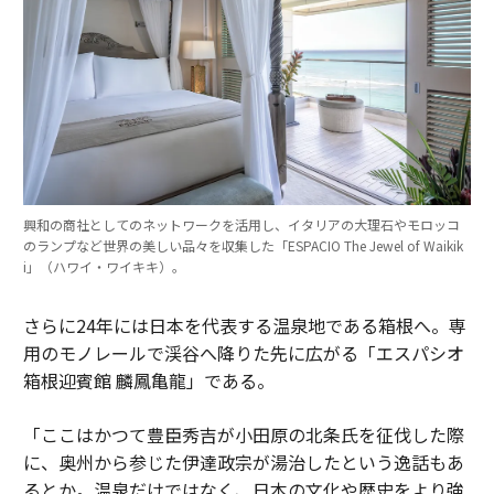
興和の商社としてのネットワークを活用し、イタリアの大理石やモロッコ
のランプなど世界の美しい品々を収集した「ESPACIO The Jewel of Waikik
i」（ハワイ・ワイキキ）。
さらに24年には日本を代表する温泉地である箱根へ。専
用のモノレールで渓谷へ降りた先に広がる「エスパシオ
箱根迎賓館 麟鳳亀龍」である。
「ここはかつて豊臣秀吉が小田原の北条氏を征伐した際
に、奥州から参じた伊達政宗が湯治したという逸話もあ
るとか。温泉だけではなく、日本の文化や歴史をより強