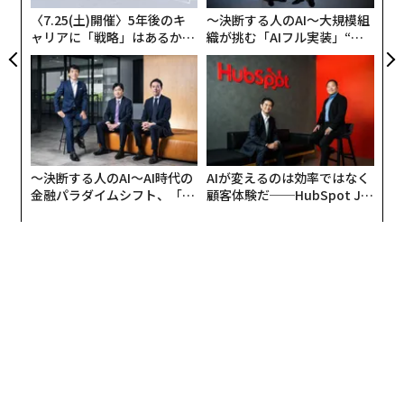
し、現在ニュージャージー州レイク・ストックホルムの
〈7.25(土)開催〉5年後のキ
〜決断する人のAI〜大規模組
上水道施設で研究が進められている。しかし、ニーズが
ャリアに「戦略」はあるか。
織が挑む「AIフル実装」“使
あったからといって、そこに到達するのが容易だったわ
トップエグゼクティブのキャ
う”企業から“動く”企業へ【N
けではない。強力なソリューションを提供していても、
リアに触れる1日│CAREER S
TTドコモビジネス×PwC】
UMMIT 2026
イノベーションが導入前に消滅する方法は数多く存在す
る。
以下は、当社の歩みの中で私が学んだ3つの実践的な教
〜決断する人のAI〜AI時代の
AIが変えるのは効率ではなく
訓である。
金融パラダイムシフト、「超
顧客体験だ──HubSpot Ja
個別化」の核心 【MUFG×ウ
panが語る「Grow Better」
1. 優れたアイデアだけでは十分ではない
ェルスナビ×PwC】
な組織のつくり方
イノベーターとして、資金の流れを追う必要がある。ホ
ッケーの伝説的選手ウェイン・グレツキー氏の言葉とさ
れる引用がある。「私はパックがあった場所ではなく、
パックが向かう場所に滑る」。このアドバイスは、先見
性、前向きな思考、競争優位性を達成するために未来を
見据えることの重要性を強調している。