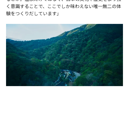
く意識することで、ここでしか味わえない唯一無二の体
験をつくりだしています」
かつて伊達政宗が小田原攻めの際に滞在し、戦の疲れを癒したと伝わる温
泉地。早川沿いの渓谷に9棟のヴィラが点在する「エスパシオ 箱根迎賓館
麟鳳亀龍」（神奈川・箱根）。