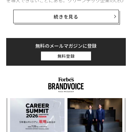
を導入できないことにある。クリーンテック企業のCEO
として、私は機能する画期的技術が、システムが変化に
抵抗したために失敗するのを目の当たりにしてきた。イ
続きを見る
ノベーションの成功には、特許、規制、資本市場を乗り
越える必要がある。一夜にして成功するものではなく、
地道な努力が求められる。
無料のメールマガジンに登録
以下に例を挙げる。世界中の自治体が、数百年にわたっ
無料登録
て残留する有毒なパーフルオロアルキル物質およびポリ
フルオロアルキル物質（PFAS）、いわゆる「永遠の化学
物質」を除去するより良い方法を模索している。
米国立衛生研究所
によると、「広く採用されている分離
技術は、PFASが人間と接触するのを防ぐことはできる
が、環境中に残留し、健康リスクをもたらし続ける」と
─レ
ア
いう。
込め
の
た
この問題に対応するため、当社のクリーンテック・イノ
年後
“
サイ
シ
ベーション企業は特許取得済みのPFAS処理技術を開発
グ