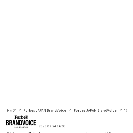
善のための力があるところには、反対のための力があ
る。それは綱引きであるため、行ったり来たりする準備
をし、自分の立場を守ることを本当に学ぶ必要がある。
規制当局は敵対者ではなく、むしろ重要な仕事を持って
いると考えることをお勧めする。彼らが公衆を保護する
仕事を果たしたという絶対的な確信を持って承認できる
ロードマップを開発するために、彼らと協力すべきであ
る。
また、彼らが必要とする歴史的背景を確実に持たせるこ
とも重要である。あなたの製品が「真実であるには良す
ぎる」という規制当局の懸念に対抗するため、あなたの
発見を裏付ける科学文献からのデータの要約を作成すべ
トップ
Forbes JAPAN BrandVoice
Forbes JAPAN BrandVoice
“泊
きである。
2026.07.24 16:00
歴史は、政治的変化による緩慢な採用、長期化する発明