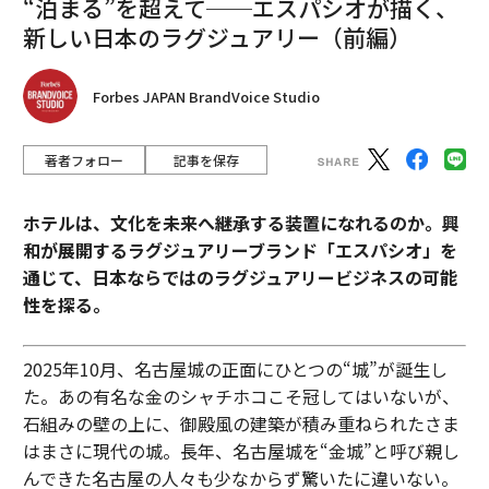
“泊まる”を超えて──エスパシオが描く、
サイクル、規制の二転三転を示す例に満ちている。環境
新しい日本のラグジュアリー（前編）
技術における私の20年以上の経験は、この困難なサイク
ルを直接見る機会を与えてくれた。政治システム内で変
化への政治的興奮が減退したために、市場に到達するこ
Forbes JAPAN BrandVoice Studio
とのない技術に投資された数億ドルとともに、企業が失
敗するのを私は見てきた。
著者フォロー
記事を保存
市場で問題を解決するには、優れた技術以上のものが必
ホテルは、文化を未来へ継承する装置になれるのか。興
要である。私の経験では、成功する技術は通常、ターゲ
和が展開するラグジュアリーブランド「エスパシオ」を
ット市場が変化するにつれて適応し、長期にわたって継
通じて、日本ならではのラグジュアリービジネスの可能
続的な投資を受けるものである。
性を探る。
結論
2025年10月、名古屋城の正面にひとつの“城”が誕生し
あなたの技術の市場におけるギャップを見つけることは
た。あの有名な金のシャチホコこそ冠してはいないが、
必ずしも容易ではなく、適切なタイミングで適切な技術
石組みの壁の上に、御殿風の建築が積み重ねられたさま
であっても、市場への長く困難な道のりに直面する可能
はまさに現代の城。長年、名古屋城を“金城”と呼び親し
性がある。しかし、忍耐力と適切なサポートがあれば、
んできた名古屋の人々も少なからず驚いたに違いない。