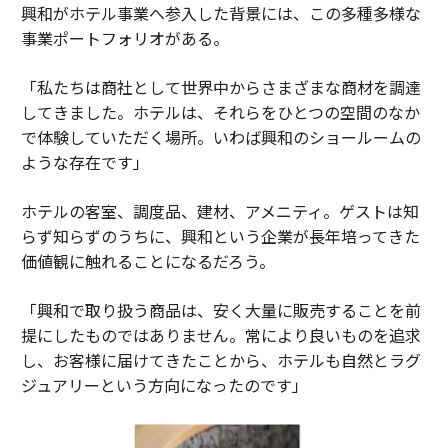
興和がホテル事業へ参入した背景には、この多種多様な
サステナブルインフラ投資の新基準──レジリエンスが生む長期的価値
事業ポートフォリオがある。
マイクロソフト依存で急成長した炭素除去市場、大淘汰を生き残る企業の
絶対条件
「私たちは商社として世界中からさまざまな商材を調達
してきました。ホテルは、それらをひとつの空間のなか
電力網の最大の制約は電力ではなく「速度」だ
で体験していただく場所。いわば興和のショールームの
ような存在です」
コロンビアとインドの都市が示す、低炭素社会への道筋
AIが暴く真実：問題はモデルではなくインフラにある
ホテルの客室、調度品、建材、アメニティ。ゲストは知
らず知らずのうちに、興和という企業が長年培ってきた
価値観に触れることになるだろう。
タグ：
環境問題
クリーンエネルギー
「興和で取り扱う商品は、安く大量に販売することを前
提にしたものではありません。常により良いものを追求
advertisement
し、お客様に届けてきたことから、ホテルも自然とラグ
ジュアリーという方向になったのです」