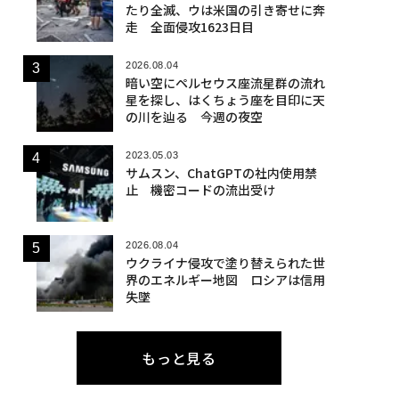
たり全滅、ウは米国の引き寄せに奔
走 全面侵攻1623日目
2026.08.04
暗い空にペルセウス座流星群の流れ
星を探し、はくちょう座を目印に天
の川を辿る 今週の夜空
2023.05.03
サムスン、ChatGPTの社内使用禁
止 機密コードの流出受け
2026.08.04
ウクライナ侵攻で塗り替えられた世
界のエネルギー地図 ロシアは信用
失墜
もっと見る