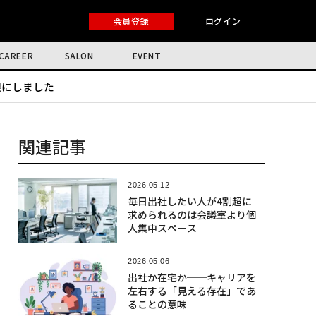
会員登録
ログイン
CAREER
SALON
EVENT
限にしました
関連記事
2026.05.12
毎日出社したい人が4割超に
求められるのは会議室より個
人集中スペース
2026.05.06
出社か在宅か──キャリアを
左右する「見える存在」であ
ることの意味