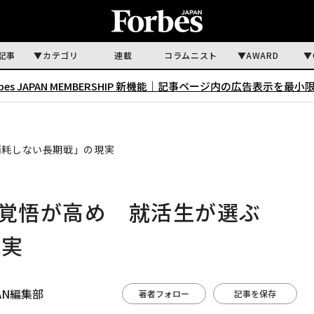
記事
カテゴリ
連載
コラムニスト
AWARD
rbes JAPAN MEMBERSHIP 新機能｜
記事ページ内の広告表示を最小
消耗しない長期戦」の現実
く覚悟が高め 就活生が選ぶ
現実
APAN編集部
著者フォロー
記事を保存