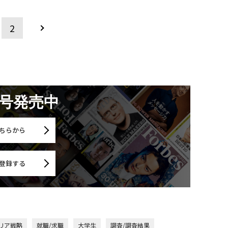
2
月号発売中
ちらから
登録する
リア戦略
就職/求職
大学生
調査/調査結果