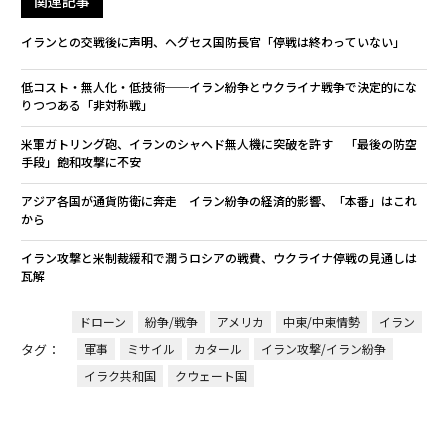
関連記事
イランとの交戦後に声明、ヘグセス国防長官「停戦は終わっていない」
低コスト・無人化・低技術──イラン紛争とウクライナ戦争で決定的にな
りつつある「非対称戦」
米軍ガトリング砲、イランのシャヘド無人機に突破を許す 「最後の防空
手段」飽和攻撃に不安
アジア各国が通貨防衛に奔走 イラン紛争の経済的影響、「本番」はこれ
から
イラン攻撃と米制裁緩和で潤うロシアの戦費、ウクライナ停戦の見通しは
瓦解
ドローン
紛争/戦争
アメリカ
中東/中東情勢
イラン
タグ：
軍事
ミサイル
カタール
イラン攻撃/イラン紛争
イラク共和国
クウェート国