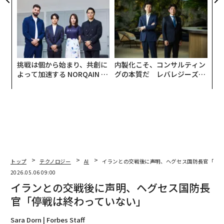
防災一筋20年の答え
挑戦は個から始まり、共創に
内製化こそ、コンサルティン
よって加速する NORQAIN JA
グの本質だ レバレジーズが
PAN 特別座談会
実践する、次世代ファームの
全貌
トップ
テクノロジー
AI
イランとの交戦後に声明、ヘグセス国防長官「停
2026.05.06 09:00
イランとの交戦後に声明、ヘグセス国防長
官「停戦は終わっていない」
Sara Dorn | Forbes Staff