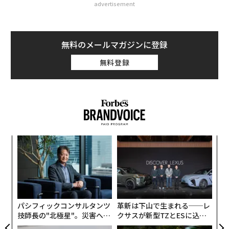
advertisement
無料のメールマガジンに登録
無料登録
〈7
ャ
ト
〜
リア
金
UM
個
ェ
パシフィックコンサルタンツ
革新は下山で生まれる──レ
技師長の"北極星"。災害への
クサスが新型TZとESに込め
無力感を乗り越え見つけた、
た「DISCOVER」の哲学