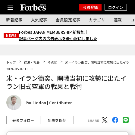
会員登録
ログイン
新着記事
人気記事
会員限定記事
カテゴリ
連載
コ
Forbes JAPAN MEMBERSHIP 新機能｜
NEWS
記事ページ内の広告表示を最小限にしました
トップ
経済・社会
その他
米・イラン衝突、開戦当初に攻勢に出たイラン
2026.05.07 10:30
米・イラン衝突、開戦当初に攻勢に出たイ
ラン旧式空軍の戦果と戦術
Paul Iddon | Contributor
著者フォロー
記事を保存