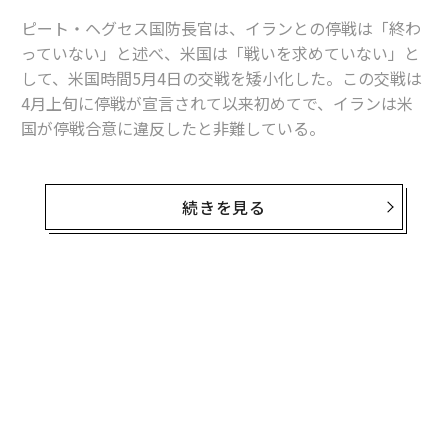
ピート・ヘグセス国防長官は、イランとの停戦は「終わ
っていない」と述べ、米国は「戦いを求めていない」と
して、米国時間5月4日の交戦を矮小化した。この交戦は
4月上旬に停戦が宣言されて以来初めてで、イランは米
国が停戦合意に違反したと非難している。
ヘグセスは5月5日、記者会見で「我々は戦いを求めてい
ない」と記者団に述べた。ダン・ケイン統合参謀本部議
続きを見る
長は「本日はより落ち着いている」と語った。
ヘグセスによれば、米軍は5月4日、イランの軍用高速艇
6隻を撃沈した。またホルムズ海峡の通過中、米海軍が
無料のメールマガジンに登録
護衛していた船舶を狙った巡航ミサイルおよびドローン
無料登録
を撃墜した。