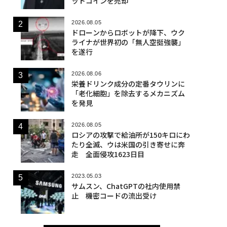
ットコインを売却
2026.08.05
ドローンからロボットが降下、ウク
ライナが世界初の「無人空挺強襲」
を遂行
2026.08.06
栄養ドリンク成分の定番タウリンに
「老化細胞」を除去するメカニズム
を発見
2026.08.05
ロシアの攻撃で給油所が150キロにわ
たり全滅、ウは米国の引き寄せに奔
走 全面侵攻1623日目
2023.05.03
サムスン、ChatGPTの社内使用禁
止 機密コードの流出受け