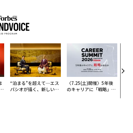
目先
年後
─ア
支援
は
“泊まる”を超えて─エス
〈7.25(土)開催〉5年後
b
パシオが描く、新しい日
のキャリアに「戦略」は
r
本のラグジュアリー（中
あるか。トップエグゼク
つ
編）
ティブのキャリアに触れ
る1日│CAREER SUMMI
T 2026