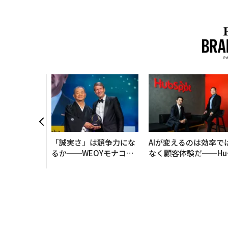
「誠実さ」は競争力にな
AIが変えるのは効率で
るか──WEOYモナコで
なく顧客体験だ──Hu
見た、くら寿司の経営哲
Spot Japanが語る「G
学
ow Better」な組織の
くり方