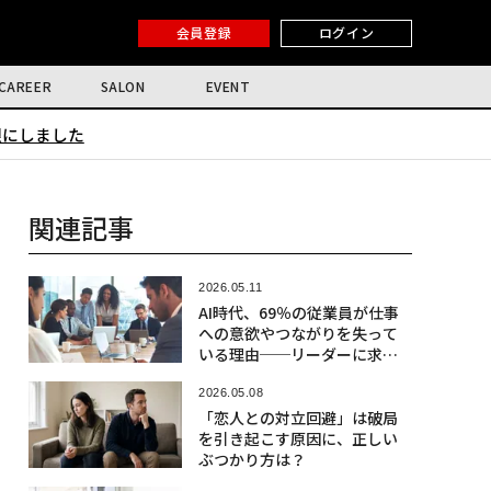
会員登録
ログイン
CAREER
SALON
EVENT
限にしました
関連記事
2026.05.11
AI時代、69％の従業員が仕事
への意欲やつながりを失って
いる理由──リーダーに求め
られる実践とは？
2026.05.08
「恋人との対立回避」は破局
を引き起こす原因に、正しい
ぶつかり方は？