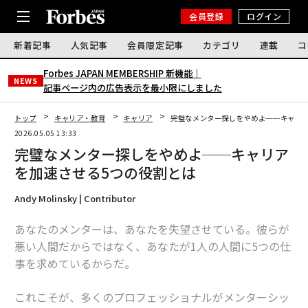
会員登録
ログイン
新着記事
人気記事
会員限定記事
カテゴリ
連載
コ
Forbes JAPAN MEMBERSHIP 新機能｜
NEWS
記事ページ内の広告表示を最小限にしました
トップ
キャリア・教育
キャリア
完璧なメンター探しをやめよ──キャリア
2026.05.05 13:33
完璧なメンター探しをやめよ──キャリア
を加速させる5つの役割とは
Andy Molinsky | Contributor
あなたのメンターは、あなたを失望させている。彼らが
悪い人間だからではなく、あなたが1人の人間に5つの仕
事を求めているからだ。
これこそが、多くのプロフェッショナルがメンターシッ