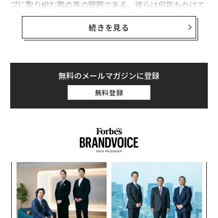
プに取り組む際の真の問題である。彼らは何年もかけて
完璧なガイドを探す。大きなキャリアの問題に答えられ
続きを見る
るほど賢明で、扉を開けるのに十分なコネクションがあ
り、本当のフィードバックを与えられるほど正直で、組
織内の政治的地雷を解読できるほど精通した人物を。そ
のような人物はほとんど存在しない。そして、あなたが
無料のメールマガジンに登録
その人を探している間、あなたのキャリアは停滞したま
まだ。
無料登録
メンターを探すのをやめよ。ボードを構築せ
よ。
公平に言えば、その本能は理にかなっている。私たちは
特定のメンターシップのイメージを売り込まれてきた。
ベテランの達人、開かれた扉、すべてを変えるコーヒ
ォッ
〜
ジ
織
ー。そのような人を見つける人もいる。しかし、
研究
は
う
明確だ。多くのメンター関係は
期待外れ
であり、一部は
伝
T
る
実際に害を及ぼす。1人の完璧な人物を見つけることに
モ
自己啓発を賭けるのは、現実ではなく希望に基づいた戦