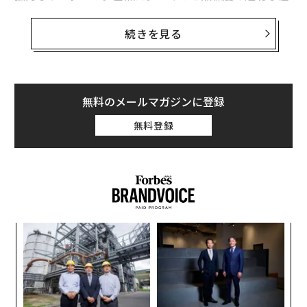
的安全性が重要だ。あなたを判断せず、あなたが言った
み合わせか。確かにそうだ。予算か。余分な予算があっ
ことを繰り返さず、すべてを修正しようとしない人物が
て困ることはない。
続きを見る
必要だ。興味深いことに、この人物はあなたの分野にい
る必要さえない。例えば、別の業界に移った元同僚、大
しかし、これらの要素は優れたチームを集めるのに役立
学院時代の親しい友人、適切な質問をする配偶者でもよ
つかもしれないが、そのチームの長期的な成功を保証す
い。重要なのは、彼らに対して完全に透明でいられるこ
るものではない。必要なのは、これらすべての要素を結
無料のメールマガジンに登録
とだ。
びつけるもの、つまりあなたとチームメンバーを結びつ
無料登録
けるものだ。
4. 正直なフィードバック提供者
言い換えれば、信頼が必要なのだ。
これは、満たすのが最も難しく、最も価値のある役割
だ。あなたの仕事を直接観察し、それについて飾らない
信頼の役割：単なる雰囲気以上のもの
真実を伝えてくれる人物が必要だ。最後に誰かがあなた
に少し痛みを伴うフィードバックをくれたときのことを
企業環境において、信頼に関するすべてを人事部門に委
義す
「
考えてみよう。それがあなたが探しているものだ。落と
ねることは珍しくない。その場合、信頼はしばしば、部
むス
─
し穴は、この人物は完全に信頼できる人物でなければな
ら
門間のコミュニケーションを促進することを目的とした
内
らないということだ。隠れた意図を持つ人物からのフィ
表面的なチームビルディング活動の総称となる。これら
グ
ードバックは、あなたを積極的に誤った方向に導く可能
の活動は必要かつ有益ではあるが、信頼のすべてをカバ
実
全