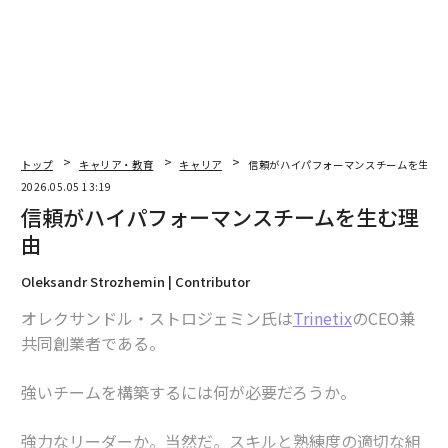
2. ドアオープナー
ほとんどの組織では、あなたが何を知っているかより
も、誰があなたを保証するかの方が重要だ。ドアオープ
ナーは、しばしば
スポンサー
と呼ばれ、あなたがまだ入
っていない部屋にあなたの名前を出すのに十分な年功と
トップ
キャリア・教育
キャリア
信頼がハイパフォーマンスチームを生む
社会的資本を持つ人物だ。キーワードは「意欲がある」
2026.05.05 13:19
だ。多くの上級者があなたのために扉を開くことができ
信頼がハイパフォーマンスチームを生む理
るが、実際に開く人はごくわずかだ。スポンサーは、彼
由
らが信じる人々を擁護するのであって、漠然と知ってい
る人々を擁護するのではない。彼らがあなたのために動
Oleksandr Strozhemin | Contributor
く必要が生じる前に、彼らがあなたの仕事を直接見てい
オレクサンドル・ストロジェミン氏は
Trinetix
のCEO兼
ることを確認しよう。
共同創業者である。
3. サウンディングボード
強いチームを構築するには何が必要だろうか。
これは、上司が言ったことについて動揺しているときに
午後9時に電話する人物だ。ここでは、年功よりも心理
強力なリーダーか。当然だ。スキルと熟練度の適切な組