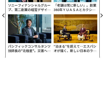
略である。
ソニーフィナンシャルグルー
「老舗は常に新しい」。創業
プ、第二創業の経営デザイン
360年ＹＵＡＳＡとカクシン
──カギは意志を引き出し、
CEO田尻望が語る、AIを超え
より良いアプローチは、組織心理学者が
束ね、共創すること
る人の価値
開発ネットワーク
と呼ぶものだ。1人のメンターが滅多
にカバーできないすべての基盤を、まとめてカバーす
る、小規模で意図的な人々の
集まり
である。以下が、あ
なたが満たす必要がある5つの役割だ。
パシフィックコンサルタンツ
“泊まる”を超えて─エスパシ
1. キャリアガイド
技師長の"北極星"。災害への
オが描く、新しい日本のラグ
無力感を乗り越え見つけた、
ジュアリー（中編）
防災一筋20年の答え
これは、大きなキャリアの問題についての頼りになる人
物だ。例えば、その大きな新しい役職を引き受けるべき
か。組織を変えるべきか。それとも、完全にキャリアシ
フトをすべきか。あなたの分野で10年から20年先を行
く、あなたの立場にいたことがある人物を探そう。これ
は、あなたの会社のパートナー、元上司、または関係を
築いた上級リーダーかもしれない。頻繁に会うことはな
いが、会うときは重要だ。