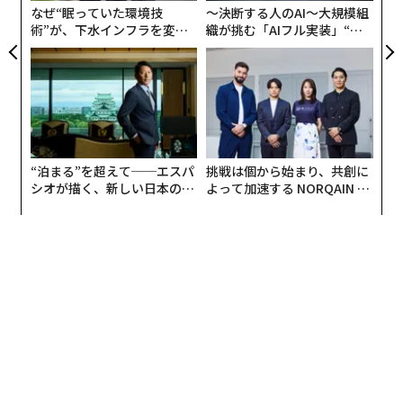
性がある。
ーしているわけではなく、チームの士気と効率に対する
なぜ“眠っていた環境技
〜決断する人のAI〜大規模組
有益な効果を減少させる可能性がある。
術”が、下水インフラを変え
織が挑む「AIフル実装」“使
5. 政治的アドバイザー
たのか──産総研×月島JFE
う”企業から“動く”企業へ【N
アクアソリューションの10年
TTドコモビジネス×PwC】
その効果は極めて現実的で、神経科学によって裏付けら
すべての組織には、公式の組織図と非公式の組織図があ
れている。高信頼環境で働く人々は、106%高い仕事の
る。政治的アドバイザーは、2つ目を読むのを助けてく
エネルギー、50%優れた生産性、74%低いストレスレベ
れる。ここで実際に決定を下すのは誰か。どの戦いが戦
ルを報告している。これは、米国の労働者1095人を対象
う価値があるか。部屋で最も上級の人物でなくても、そ
とした2016年の調査に基づくもので、
“泊まる”を超えて──エスパ
挑戦は個から始まり、共創に
の意見が部屋を動かすのは誰か。上級レベルでも、すべ
ハーバード・ビジネス・レビューに掲載された
（有
シオが描く、新しい日本のラ
よって加速する NORQAIN JA
ての人が政治的に精通しているわけではないので、慎重
料）。これらの数字は、信頼文化に取り組む強力な動機
グジュアリー（前編）
PAN 特別座談会
に選ぼう。彼らが見ているものを美化する動機のない人
となるが、さらに続きがある。高信頼のリーダーシップ
物が必要だ。
は、主体性を持ち、以下のようなパフォーマンス向上行
動を示すチームを構築する。
結論
1. コラボレーションへのコミットメント：
単に指示に従
おそらく、これらすべてを行える1人の人物を見つける
って課題を完了するのではなく、信頼に基づいて構築さ
ことはできないだろうが、それで構わない。最も速く成
れたチームは、課題を完了するための最善の方法を探求
長するプロフェッショナルは、完璧なメンターを待つの
すると私は考えている。彼らは方法と理由を分析し、関
をやめ、代わりにより持続可能なものを構築し始める