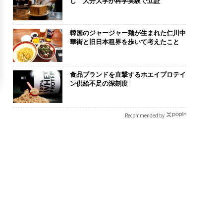
し 大分大学が科学実験で立証
韓国のジャージャー麺が生まれた仁川中
華街と旧日本租界を歩いて考えたこと
食品ブランドを直撃するホエイプロテイ
ン供給不足の深刻度
Recommended by