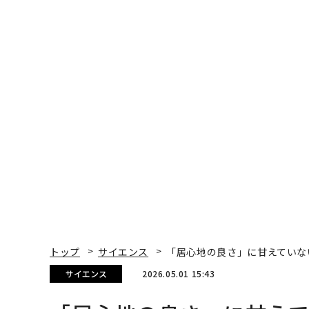
トップ
サイエンス
「居心地の良さ」に甘えていな
サイエンス
2026.05.01 15:43
「居心地の良さ」に甘え
関係停滞の3つのサイン
Mark Travers | Contributor