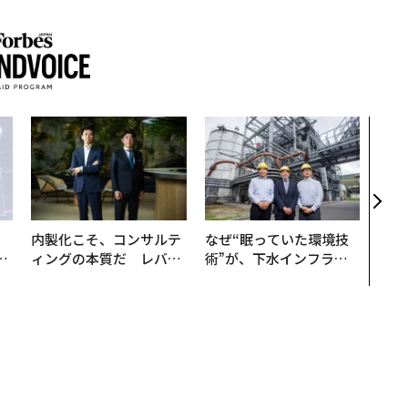
目先
年後
─ア
支援
内製化こそ、コンサルテ
なぜ“眠っていた環境技
は
ィングの本質だ レバレ
術”が、下水インフラを
ク
ジーズが実践する、次世
変えたのか──産総研×
れ
代ファームの全貌
月島JFEアクアソリュー
I
ションの10年