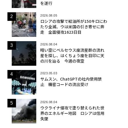
を遂行
2026.08.05
ロシアの攻撃で給油所が150キロにわ
たり全滅、ウは米国の引き寄せに奔
走 全面侵攻1623日目
2026.08.04
暗い空にペルセウス座流星群の流れ
星を探し、はくちょう座を目印に天
の川を辿る 今週の夜空
2023.05.03
サムスン、ChatGPTの社内使用禁
止 機密コードの流出受け
2026.08.04
ウクライナ侵攻で塗り替えられた世
界のエネルギー地図 ロシアは信用
失墜