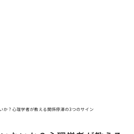
いか？心理学者が教える関係停滞の3つのサイン
ていないか？心理学者が教える
著者フォロー
記事を保存