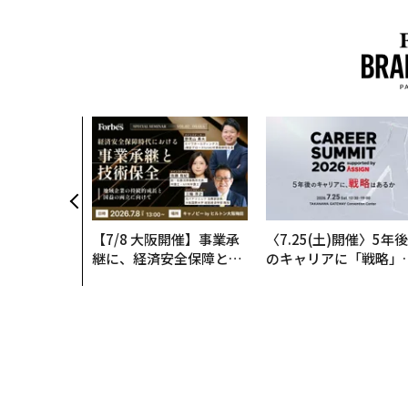
【7/8 大阪開催】事業承
〈7.25(土)開催〉5年後
継に、経済安全保障とい
のキャリアに「戦略」
う視点が加わるとき──
あるか。トップエグゼ
経営者が問われる新たな
ティブのキャリアに触
判断軸
る1日│CAREER SUMM
T 2026