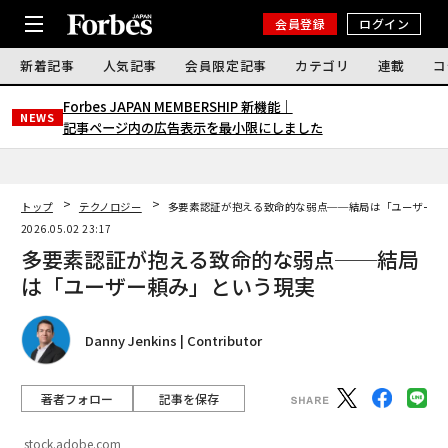
会員登録
ログイン
新着記事
人気記事
会員限定記事
カテゴリ
連載
コ
Forbes JAPAN MEMBERSHIP 新機能｜
NEWS
記事ページ内の広告表示を最小限にしました
トップ
テクノロジー
多要素認証が抱える致命的な弱点──結局は「ユーザー頼
2026.05.02 23:17
多要素認証が抱える致命的な弱点──結局
は「ユーザー頼み」という現実
Danny Jenkins | Contributor
著者フォロー
記事を保存
stock.adobe.com