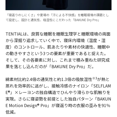
「寝返りのしにくさ」や夏場の「汗による不快感」を睡眠環境の課題とし
て設定し、設計と通気性、吸湿性にこだわった「BAKUNE Dry Pro」
TENTIALは、良質な睡眠を睡眠生理学と睡眠環境の両面
から深掘り追求していく中で、寝床内環境（温度・湿
度）のコントロール、肌あたりや素材の快適性、睡眠中
の動きやすさという3つの要素が重要であると捉えた。
そして、その各要素に対し、これまで積み重ねた研究成
果を落とし込んだのが「BAKUNE Dry Pro」だ。
※3
綿素材比約2.4倍の通気性と約1.3倍の吸放湿性
が熱と
蒸れを効率的に逃がし、接触冷感のナイロン「SELFLAM
E®」×レーヨンの独自構造でひんやり滑らかな肌触りを
実現。さらに寝姿勢を前提とした独自パターン「BAKUN
E Motion Design® Pro」が寝返り時の衣服の歪みを91％
低減。