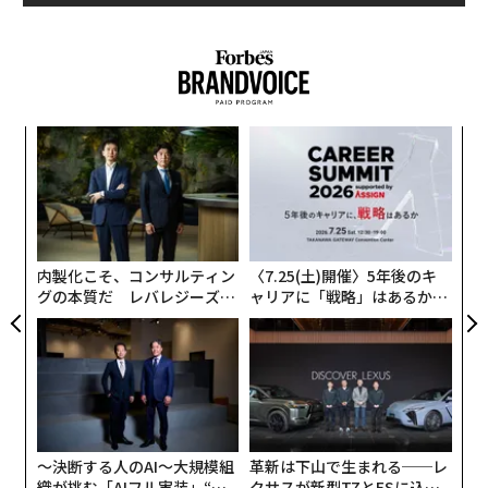
伝
る
モ
「
─
ら
内製化こそ、コンサルティン
〈7.25(土)開催〉5年後のキ
グの本質だ レバレジーズが
ャリアに「戦略」はあるか。
実践する、次世代ファームの
トップエグゼクティブのキャ
全貌
リアに触れる1日│CAREER S
UMMIT 2026
〜決断する人のAI〜大規模組
革新は下山で生まれる──レ
織が挑む「AIフル実装」“使
クサスが新型TZとESに込め