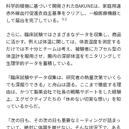
科学的根拠に基づいて開発されたBAKUNEは、家庭用遠
赤外線血行促進衣自主基準をクリアし、一般医療機器と
※2
して届出を完了している。
さらに、臨床試験ではさまざまなデータを収集し、商品
に活かす。例えば体温に関しては、体表温度を測定する
だけでは不十分とチームは考え、被験者にカプセル型の
体温計を服用させ、腸内の深部体温をモニタリングして
生理学的データを蓄積している。
「臨床試験やデータ収集は、研究者の熱量次第でいくら
でも深掘りできる」と舟山は語る。ここまで徹底する理
由は、かつて製薬会社で社長の戦略サポートをした経験
上、エグゼクティブたちの「休めない切実な想い」を知
っているからだ。
「次の日も、その次の日も重要なミーティングが詰まっ
ていて、絶対に体調を崩せない。そんな状況下で、ある