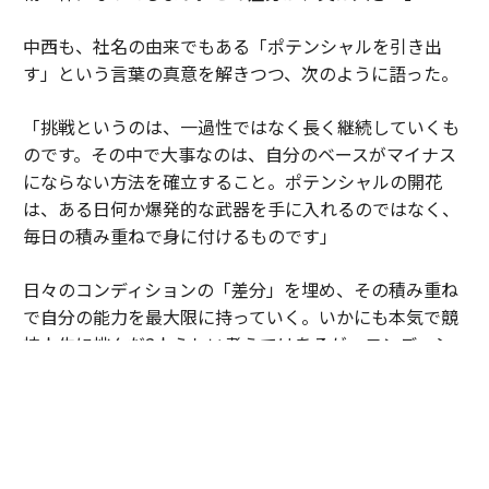
中西も、社名の由来でもある「ポテンシャルを引き出
す」という言葉の真意を解きつつ、次のように語った。
「挑戦というのは、一過性ではなく長く継続していくも
のです。その中で大事なのは、自分のベースがマイナス
にならない方法を確立すること。ポテンシャルの開花
は、ある日何か爆発的な武器を手に入れるのではなく、
毎日の積み重ねで身に付けるものです」
日々のコンディションの「差分」を埋め、その積み重ね
で自分の能力を最大限に持っていく。いかにも本気で競
技人生に挑んだ2人らしい考えではあるが、コンディシ
ョンにこだわる人々が「BAKUNE」を選び続ける理由
は、まさにここにあるだろう。
挑戦への実体験と、徹底したエビデンスに基づく「BAK
UNE」。今後、国内のみならずグローバル市場のビジネ