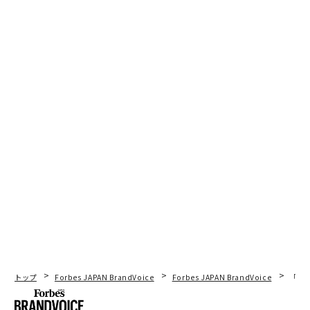
ビジネスで成功する鍵は、自分自身であり続けること
人材開発を「削減対象」から「戦略的投資」へ転換せよ
優先事項がコロコロ変わる組織で、社員が「亀のように頭を引っ込める」
理由
グローバル展開における一貫性と地域特性の調和を実現する方法
AI / 人工知能
サイバーセキュリティ
中小企業
組織/組織文化
燃え尽き症候群/バーンアウト
タグ：
AIエージェント
マーケットプレイス
自動化
リスク管理
advertisement
トップ
Forbes JAPAN BrandVoice
Forbes JAPAN BrandVoice
「老