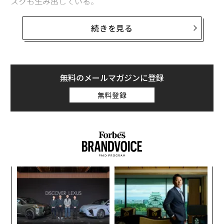
スクも生み出している。
つまり、ビジネスリスクはもはや財務損失、業務の中
続きを見る
断、市場変動といった従来の懸念に限定されない。デー
タ管理とセキュリティ、デジタル上の可視性、テクノロ
ジーへの依存、オンライン上の評判なども含まれるよう
になった。以下では、
Forbes Business Council
のメンバ
無料のメールマガジンに登録
ーが、デジタル経済においてビジネスリスクの定義がど
無料登録
のように変化しているか、そしてなぜその変化が重要な
のかを語る。
1. 従来型の脅威を超えて拡大している
調査員として、私はビジネスリスクが従来の財務や業務
上の脅威を超えて拡大しているのを目の当たりにしてい
キ
「
る。デジタル経済において、リスクにはサイバー攻撃、
か。
3
キャ
C
データ侵害、オンライン上の評判毀損が含まれるように
目
R S
る
なった。情報は瞬時に拡散し、企業はテクノロジーに大
の
ン
きく依存しているため、デジタル上の活動を積極的に監