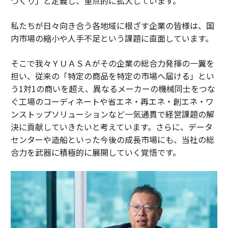
づくり」と定義し、重点的に拡大しています。
私たちが日々向き合う各地域に根ざす企業の皆様は、国
内市場の縮小や人手不足という課題に直面しています。
そこで我々ＹＵＡＳＡがその企業の総合力発揮の一翼を
担い、従来の「特定の商品を特定の市場へ届ける」とい
う1対1の商いを超え、異なるメーカーの機械同士をつな
ぐ工場のコーディネートや省エネ・再エネ・創エネ・ワ
ンストップソリューションなど一気通貫で経営課題の解
決に貢献していきたいと考えています。さらに、データ
センターや造船といった今後の成長市場にも、当社の総
合力を武器に積極的に展開していく覚悟です。