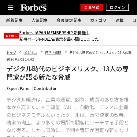
会員登録
ログイン
新着記事
人気記事
会員限定記事
カテゴリ
連載
コ
Forbes JAPAN MEMBERSHIP 新機能｜
NEWS
記事ページ内の広告表示を最小限にしました
トップ
ビジネス
経営・戦略
デジタル時代のビジネスリスク、13人の専門
2026.05.02 14:42
デジタル時代のビジネスリスク、13人の専
門家が語る新たな脅威
Expert Panel | Contributor
デジタル経済は、企業の運営、競争、成長のあり方を根
本から変えた。人工知能（AI）、自動化、デジタル主導
のビジネスモデルといったツールは、意思決定の改善、
効率の向上、より多くの場所で顧客にリーチする手段と
なり得る。しかし同時に、予測や管理が困難な新たなリ