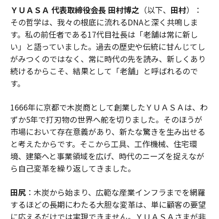
ＹＵＡＳＡ 代表取締役会長 田村博之
（以下、
田村
）：
その哲学は、我々の根底に流れるDNAと深く共鳴しま
す。私の前任者である17代目社長は「老舗は常に新し
い」と語っていました。過去の歴史や伝統に甘んじてし
がみつくのではなく、常に時代の先を読み、新しくあり
続けるからこそ、結果として「老舗」と呼ばれるので
す。
1666年に京都で木炭商として創業したＹＵＡＳＡは、わ
ずか5年で打刃物の世界へ舵を切りました。そのほうが
市場において存在意義があり、新たな驚きを生み出せる
と考えたからです。そこから工具、工作機械、住宅環
境、建築へと事業領域を広げ、時代のニーズを捉えなが
ら自己変革を繰り返してきました。
田尻
：木炭から始まり、広範な産業インフラまでを網羅
するほどの長期にわたる大胆な変革は、単に顧客の要望
に応えるだけでは実現できません。ＹＵＡＳＡさまが非