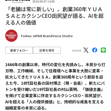
2026.08.07 16:00
「老舗は常に新しい」。創業360年ＹＵＡ
ＳＡとカクシンCEO田尻望が語る、AIを超
える人の価値
Forbes JAPAN BrandVoice Studio
著者フォロー
記事を保存
1666年の創業以来、時代の変化を先読みし、木炭から打
刃物、工作機械、そして住環境へと事業を大胆に変革・
拡大してきたＹＵＡＳＡ。創業360周年という節目を迎
えた今、18代目社長の田村博之（現・会長）、新たにバ
トンを受け継いだ19代目社長の村山英明、「価値主義」
を掲げて企業変革に伴走するカクシンCEO・田尻望が、
AIを超える「人の提供価値」と、持続的な成長を支える
組織変革の本質に迫る。