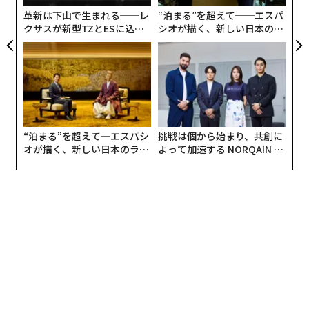
視し、データを保護することでリスクを軽減し、信頼を
革新は下山で生まれる──レ
“泊まる”を超えて──エスパ
維持しなければならない。 -
Justin Hodson
（
クサスが新型TZとESに込め
シオが描く、新しい日本のラ
た「DISCOVER」の哲学
グジュアリー（前編）
HODSON P.I., LLC
）
2. 目に見えにくくなっている
かつてビジネスリスクとは、コンプライアンス違反、財
務上のエクスポージャー、業務の破綻など、目に見える
“泊まる”を超えて─エスパシ
挑戦は個から始まり、共創に
形で何かがうまくいかなくなることを意味していた。AI
オが描く、新しい日本のラグ
よって加速する NORQAIN JA
経済においては、より大きなリスクは目に見えないとこ
ジュアリー（中編）
PAN 特別座談会
ろにある。例えば、社内の指標がまだ健全に見えている
間に、自社のビジネスモデルが静かに競争力を失ってい
る可能性がある。真の分かれ目は、AIを試験的に導入し
ている企業と、AIを中心に業務を再設計している企業と
の間にある。 -
Clay Van Doren
（
Avenga
）
3. 組織全体でサイバーリスクとして顕在化して
いる