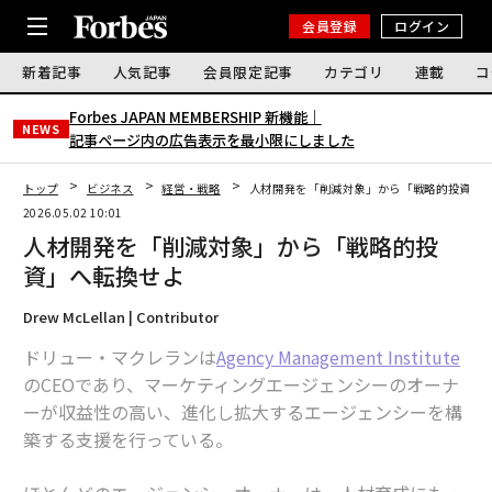
会員登録
ログイン
新着記事
人気記事
会員限定記事
カテゴリ
連載
コ
Forbes JAPAN MEMBERSHIP 新機能｜
NEWS
記事ページ内の広告表示を最小限にしました
トップ
ビジネス
経営・戦略
人材開発を「削減対象」から「戦略的投資」
2026.05.02 10:01
人材開発を「削減対象」から「戦略的投
資」へ転換せよ
Drew McLellan | Contributor
ドリュー・マクレランは
Agency Management Institute
のCEOであり、マーケティングエージェンシーのオーナ
ーが収益性の高い、進化し拡大するエージェンシーを構
築する支援を行っている。