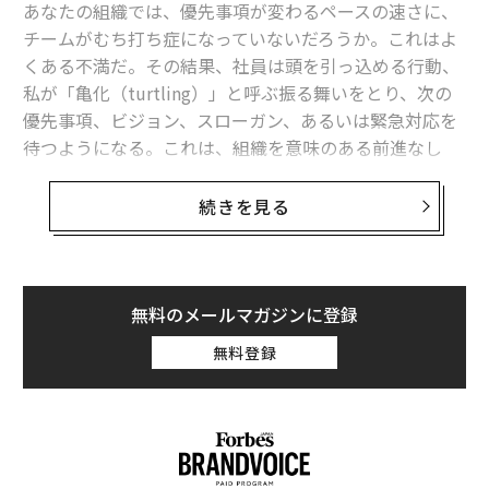
私がエージェンシーオーナーと仕事をする中で、最優秀
あなたの組織では、優先事項が変わるペースの速さに、
人材を維持している人々は、人材開発を交渉の余地のな
チームがむち打ち症になっていないだろうか。これはよ
い予算項目として扱い、資金繰りが厳しくなるたびに手
くある不満だ。その結果、社員は頭を引っ込める行動、
をつけるものではないと考えている。
私が「亀化（turtling）」と呼ぶ振る舞いをとり、次の
一般的に引用される範囲
は、年間総売上高の3%から
優先事項、ビジョン、スローガン、あるいは緊急対応を
5%、つまり従業員1人あたり年間約2,500ドルから5,000
待つようになる。これは、組織を意味のある前進なし
ドルだ。有用な内訳は次の通りだ。40%をカンファレン
に、永続的な過負荷状態に陥れる要因の1つである。
スやワークショップなどの外部研修に、30%をランチ・
続きを見る
アンド・ラーンやメンターシップなどの内部プログラム
優先事項の山が高くなり続ける理由はいくつかある。
に、20%をテクノロジーとAI特化型学習に、10%を専門
職会員資格と自主学習に充てる。
真の選択は恐ろしい
無料のメールマガジンに登録
戦略とは、何をするかだけでなく、何をしないかについ
責任者を指名する
て選択することだ。しかし、自分自身を疑うのは簡単で
無料登録
組織内の誰かが開発戦略を所有し、予算を管理し、マネ
ある。もし間違ったターゲット市場を選んだらどうする
ージャーと協力して従業員が実際に利用可能なものを使
か。もしもっと堅牢なソフトウェアプラットフォームが
用していることを確認しなければならない。多くのエー
存在したらどうするか。もしこの医薬品候補にもっと良
ジェンシーは開発予算を持っているが、誰も積極的に参
い適応症があったらどうするか。これらは経営幹部を夜
加を奨励していないため、その半分しか使っていない。
も眠れなくさせ、真に選択することを困難にする懸念で