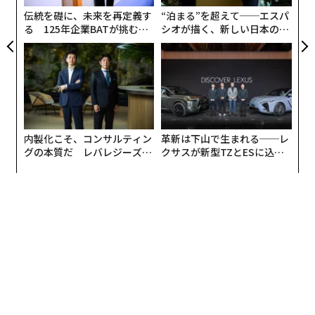
防
っている。もしあなたが彼らのスキルを最新に保つ支援
伝統を礎に、未来を再定義す
“泊まる”を超えて──エスパ
をしていないなら、彼らは既に誰がそれをしてくれるか
る 125年企業BATが挑むス
シオが描く、新しい日本のラ
モークレスな未来
グジュアリー（前編）
を計算している。
研修を行わないコスト
従業員の補充は高くつく。採用、欠員期間中の生産性損
失、オンボーディング時間、知識の喪失、そして欠員を
内製化こそ、コンサルティン
革新は下山で生まれる──レ
埋めるチームにかかる圧力を考慮すると、真のコストは
グの本質だ レバレジーズが
クサスが新型TZとESに込め
退職した従業員の年収のかなりの割合から、それをはる
実践する、次世代ファームの
た「DISCOVER」の哲学
かに超える額になる可能性がある。中規模のエージェン
全貌
シーが年間でたった1人を失うだけでも、売上高への打
撃は相当なものになり得る。
対照的に、研修投資に関する調査は一貫して
意味のあるリターンを示しており
、開発に投資する企業
は収益性と定着率の両方で改善を見る傾向がある。計算
は複雑ではない。売上高の妥当な割合を開発に費やすこ