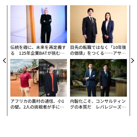
私は通常、実際に研修のキュレーションが好きで、フォ
ある。
キ
革
ロースルーが良い単一の開発責任者を指名し、実際の予
か。
ク
算と月に3時間から4時間を与えて計画を実行させること
キャ
た「
追加する方が脳にとって楽だ
〜
R S
を推奨している。
金
私たちが持つ多くの認知バイアスの1つに、
個
加算バイアス
と呼ばれるものがある。解決策を検討する
スキルギャップ評価を行う
ェ
伝統を礎に、未来を再定義す
目先の転職ではなく「10年後
際、私たちの最初の考えは何を追加するかであり、何を
る 125年企業BATが挑むス
の価値」をつくる──アサイ
エージェンシーは社内でどのようなスキルを必要として
削減するかではない。研究によると、削減の方がコスト
モークレスな未来
ンの長期伴走型支援とは
いるか。今後12カ月から24カ月でクライアントは何を期
効率が高いか有益であるという情報があっても、私たち
待するが、現在誰も持っていないものは何か。ギャップ
は「もっと追加し、もっとやる」という選択肢をデフォ
はどこにあり、誰がそれを埋めるのに最も近いか。私が
ルトとすることが示されている。
オーナーと使用する最もシンプルなスキルギャップ評価
は、年1回の演習だ。今後12カ月から24カ月でクライア
私は、最優先事項に集中するために何を削減すべきかに
ントが期待する8つから10の能力をリストアップし、そ
アフリカの農村の通信、小1
内製化こそ、コンサルティン
ついて、数え切れないほどのリーダーシップチームの議
の壁。2人の挑戦者が手にし
グの本質だ レバレジーズが
れぞれを「既に持っている」「チームの誰かが成長でき
論を促進してきた。しかし、数週間後に確認すると、通
た「次なる武器」
実践する、次世代ファームの
る」「採用またはアウトソースする必要がある」にマッ
常は何の行動も取られていない。
全貌
ピングする。
注意持続時間は短い