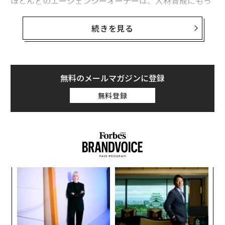
ほとんどのエージェンシーオーナーは、人材育成にもっ
と投資すべきだと理解している。問題は認識不足ではな
い。問題は、人材開発が「あれば良いもの」として扱わ
続きを見る
れ続け、売上が落ち込めば真っ先に削減され、回復して
も最後に復活する予算項目になっていることだ。
この計算は間違っている。そして2026年には、危険なも
無料のメールマガジンに登録
のになりつつある。
無料登録
従業員が既に信じていること
調査
は一貫して、従業員が今やスキル開発を福利厚生で
はなく、競争力のある給与と並んで雇用主が負うべき義
務と見なしていることを示している。
るか
ア
職場で求められるスキルの変化ペースは加速している。
、く
の
た
AIは職務記述書をリアルタイムで書き換えている。あな
パ
たの従業員は自分自身の賞味期限を見ており、継続的な
技
学習こそが時代遅れにならないための唯一の手段だと知
無