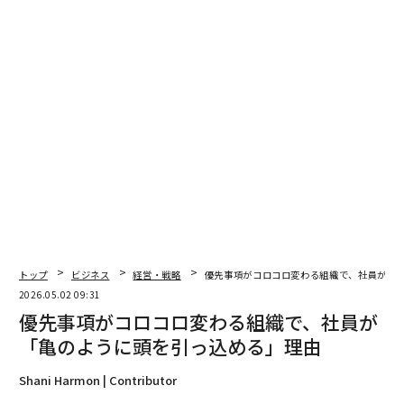
とはコストではない。それははるかに大きなコストに対
する保険なのだ。
そして、人々がめったに議論しない失敗モードは、研修
を受けた従業員を失うことではなく、研修を受けていな
い従業員を維持することだ。何年も成長していない停滞
した従業員は、単に成果が低いだけではない。彼らは士
気に影響を与え、平凡なクライアント業務を提供し、静
かにあなたの最優秀人材、つまり選択肢を持つ人々を出
口へと押しやる。
真の研修プログラムとは何か
トップ
ビジネス
経営・戦略
優先事項がコロコロ変わる組織で、社員が「
学習文化を構築しているエージェンシーは、何も特別な
2026.05.02 09:31
ことをしているわけではない。彼らはいくつかの基本的
優先事項がコロコロ変わる組織で、社員が
なことを一貫して行っているだけだ。
「亀のように頭を引っ込める」理由
予算を確保し、それを守る
Shani Harmon | Contributor