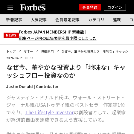
会員登録
ログイン
新着記事
人気記事
会員限定記事
カテゴリ
連載
コ
Forbes JAPAN MEMBERSHIP 新機能｜
NEWS
記事ページ内の広告表示を最小限にしました
トップ
マネー
資産運用
なぜ今、華やかな投資より「地味な」キャッシュ
2026.04.29 10:33
なぜ今、華やかな投資より「地味な」キャ
ッシュフロー投資なのか
Justin Donald | Contributor
ジャスティン・ドナルド氏は、ウォール・ストリート・
ジャーナル紙/USAトゥデイ紙のベストセラー作家第1位
であり、
The Lifestyle Investor
の創設者として、起業家
が経済的自由を達成できるよう支援している。