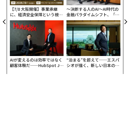
対象となる。モバイルホームパークに投資する私的グル
防
賃金上昇、サプライチェーンの正常化、円安によって国
【7/8 大阪開催】事業承継
〜決断する人のAI〜AI時代の
ープに参加することで、優先リターンを交渉できる可能
内のインフレーションが上昇し、政策当局は再考を迫ら
に、経済安全保障という視点
金融パラダイムシフト、「超
性がある。これは、マネージャーが何かを得る前に、あ
が加わるとき──経営者が問
個別化」の核心 【MUFG×ウ
れている。日本はいま、数年前には考えられなかったこ
われる新たな判断軸
ェルスナビ×PwC】
なたが利益の最初のパーセンテージを受け取るというも
とだが、長年の2%目標を上回るインフレーションが
のだ。
持続している
。その結果、日本銀行は債券市場への締め
付けを緩め始め、利回り上昇を容認し、正常化へのより
キャッシュフローを生む事業会社には、多くの「地味
大きな転換を示唆している。
な」タイプのビジネスが含まれる可能性がある。HVAC
AIが変えるのは効率ではなく
“泊まる”を超えて──エスパ
事業、洗車場、その他類似の企業など、これらは通常、
世界的に重要なのは、日本が外国資産、とりわけ米国債
顧客体験だ──HubSpot Ja
シオが描く、新しい日本のラ
共通の分母を持っている。それは、引退を望むオーナー
の最大級の保有国である点だ。日本の利回りが上昇すれ
panが語る「Grow Better」
グジュアリー（前編）
だ。売り手融資を利用して、事業の将来利益に基づいて
な組織のつくり方
ば、国内の投資家、銀行、保険会社、年金基金は海外に
事業を取得できる可能性がある。その後、誰かを雇って
投資するインセンティブが薄れる。資本が本国へ還流す
事業を管理させながら、あなたはキャッシュフローを受
る可能性は、日本の国境をはるかに越えて金融環境を引
け取る。
き締め、世界市場に波及し得る。
付け加えると、見えない取引を生み出すのは関係性であ
「円キャリートレード」の巻き戻し
り、スクリーンではない。卸売業者、不動産管理者、オ
より広い影響を理解するには、「円キャリートレード」
ーナーと直接ネットワークを築くことで、あなたは事実