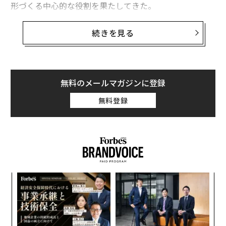
形づくる中心的な役割を果たしてきた。
本当に自由を望むなら、ウォール街の「設定して忘れ
る」モデルを超えて、「見えない取引」の世界に入らな
そのアンカーがいま動いている。超低金利、さらにはマ
ければならない。見えない取引とは、売り手と協力して
続きを見る
イナス金利の時代を経て、日本銀行（BOJ）は
望む条件を得る取引のことで、資金を回収し即座に収入
正常化へと動き始めた
。日本国外の投資家にとって、こ
を得る能力を含む可能性がある。現実世界の見えない取
れは学術的な話ではない。株式のバリュエーション、債
引には、株式キッカー付きの私的融資、モバイルホーム
券利回り、通貨、そして最終的にはポートフォリオのパ
無料のメールマガジンに登録
パークのシンジケーション、キャッシュフローを生む事
フォーマンスに、現実の影響を及ぼす。
業会社などがある。
無料登録
なぜ日本銀行は2026年に利上げに踏み切る可能
株式キッカー付きの私的融資のシナリオでは、変動の激
性があるのか
しい債券ファンドではなく、フランチャイズを拡大する
成功した起業家に10万ドルを貸し付けることを検討でき
過去30年の大半において、日本は低インフレーション、
る。月利12%に加えて株式ワラントを交渉する。事業主
そしてそれ以上に低い金利の代名詞だった。日本銀行は
として、月々のキャッシュフローと、事業が急成長した
マイナス金利政策とイールドカーブ・コントロール（YC
〜
場合の上昇の可能性を得られる。
C）を維持し、成長を刺激しデフレを防ぐために長期の
織
う
日本国債（JGB）利回りに事実上の上限を設けてきた。
パ
モバイルホームパークのシンジケーションに関しては、
T
その時代が終わりつつある。
技
所有権と管理が高度に分散された「家族経営」の事業が
無