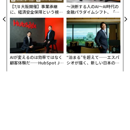
防
投資家が注目する間違った数字は純資産だ。彼らは、望
【7/8 大阪開催】事業承継
〜決断する人のAI〜AI時代の
む生活を送るために一定額の資金が必要だと考える。し
に、経済安全保障という視点
金融パラダイムシフト、「超
が加わるとき──経営者が問
個別化」の核心 【MUFG×ウ
かし現実には、純資産は単に自分が持っているものの尺
われる新たな判断軸
ェルスナビ×PwC】
度であり、自分ができることの尺度ではない。
ペナルティなしではアクセスできない退職口座に500万
ドルを持っていても、何の役にも立たない。お金と引き
換えに、あなたは依然として最も価値があり、再生不可
AIが変えるのは効率ではなく
“泊まる”を超えて──エスパ
能な資源である時間を手放しているのだ。
顧客体験だ──HubSpot Ja
シオが描く、新しい日本のラ
panが語る「Grow Better」
グジュアリー（前編）
な組織のつくり方
ここでライフスタイル投資がモデルを逆転させる。20年
後の出口を目指して投資するのではなく、キャッシュフ
ローのために投資するのだ。あなたの目標は、生活費を
カバーする即座の収入源を創出することだ。
自由の数字を見つける
苦労の日々から休暇を必要としない人生へと移行するに