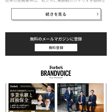
従来の金融業界は、私たちに長期戦のシナリオを疑問な
く受け入れるよう刷り込んできた。その内容はご存じだ
ろう。40年間働き続け、401(k)を最大限積み立て、そし
続きを見る
て株式市場が
退職後の生活
を許してくれることを願う、
というものだ。
問題は、ほぼ全ての人が40年間働き、企業の損益計算書
無料のメールマガジンに登録
上では素晴らしく見える純資産を蓄積するものの、火曜
無料登録
日の午後の過ごし方には全く役立たないということだ。
言い換えれば、「帳簿上は裕福」だが「時間は貧しい」
状態で、2週間のビーチ休暇のために50週間の高ストレ
スな仕事に縛られているのだ。
私の見解では、このサイクルから抜け出す方法は、投資
〜
家がトータルリターンの追求からライフスタイル投資へ
織
の移行を果たすことだ。
う
パ
T
技
純資産の罠とキャッシュフローの現実
無