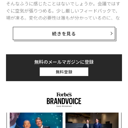
そんなふうに感じたことはないでしょうか。会議ではす
ぐに空気が張りつめる。少し厳しいフィードバックで、
場が凍る。変化の必要性は誰もが分かっているのに、な
ぜか過剰な管理や沈黙が強まっていく。理念は立派なの
に、現場では疲弊が広がる。こうしたことは、つい「コ
続きを見る
ミュニケーション不足」や「マネジメントの問題」とし
て片づけられがちです。もちろん、それも間違いではあ
りません。けれども最近、世界の社会イノベーションの
議論では、そのもう一段深いところに光が当たり始めて
無料のメールマガジンに登録
います。それが「トラウマ」という視点です。
無料登録
連載
第1回
、
第2回
もまた、身近な違和感や素朴な問いか
ら入り、そこから社会イノベーションの本質へと進んで
いく運びでした。今回も、その流れで考えてみたいと思
います。
トラウマは一部の人だけの問題ではない
な
術
た