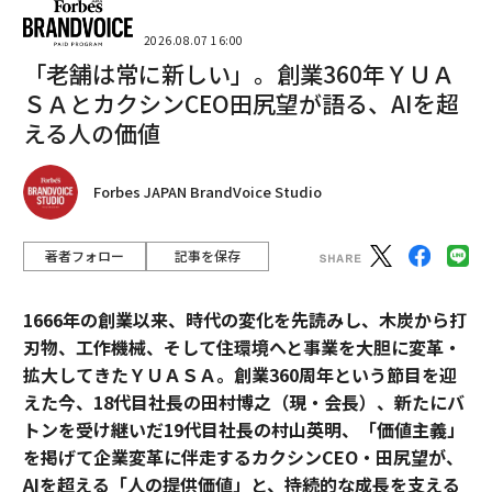
2026.08.07 16:00
「老舗は常に新しい」。創業360年ＹＵＡ
ＳＡとカクシンCEO田尻望が語る、AIを超
える人の価値
Forbes JAPAN BrandVoice Studio
著者フォロー
記事を保存
1666年の創業以来、時代の変化を先読みし、木炭から打
刃物、工作機械、そして住環境へと事業を大胆に変革・
拡大してきたＹＵＡＳＡ。創業360周年という節目を迎
えた今、18代目社長の田村博之（現・会長）、新たにバ
トンを受け継いだ19代目社長の村山英明、「価値主義」
を掲げて企業変革に伴走するカクシンCEO・田尻望が、
AIを超える「人の提供価値」と、持続的な成長を支える