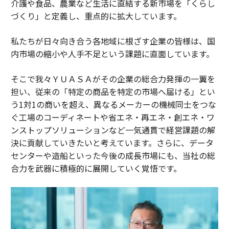
介護や食品、農業など生活に直結する新市場を「くらし
づくり」と定義し、重点的に拡大しています。
私たちが日々向き合う各地域に根ざす企業の皆様は、国
内市場の縮小や人手不足という課題に直面しています。
そこで我々ＹＵＡＳＡがその企業の総合力発揮の一翼を
担い、従来の「特定の商品を特定の市場へ届ける」とい
う1対1の商いを超え、異なるメーカーの機械同士をつな
ぐ工場のコーディネートや省エネ・再エネ・創エネ・ワ
ンストップソリューションなど一気通貫で経営課題の解
決に貢献していきたいと考えています。さらに、データ
センターや造船といった今後の成長市場にも、当社の総
合力を武器に積極的に展開していく覚悟です。