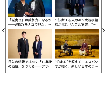
トラウマという言葉を聞くと、多くの人はまず、災害や
伝
ア
虐待、戦争のような強い出来事による「心の傷」を思い
る
モ
浮かべるかもしれません。たしかに、それは大事な出発
点です。けれども、SSIR-Jで公開された特集が示してい
「誠実さ」は競争力になるか
〜決断する人のAI〜大規模組
るのは、トラウマは一部の特別な人だけの問題ではな
──WEOYモナコで見た、く
織が挑む「AIフル実装」“使
ら寿司の経営哲学
う”企業から“動く”企業へ【N
く、私たちがどう世界を認識し、どう反応し、どう組織
TTドコモビジネス×PwC】
を動かすかに影響する土台でもある、ということです。
しかもそれは、個人の内面だけでなく、組織やコミュニ
ティ、さらには社会システムのふるまいにまで及びう
る。そこに、このテーマの重要さがあります。
目先の転職ではなく「10年後
“泊まる”を超えて─エスパシ
これは、ソーシャルセクターに限った話ではありませ
の価値」をつくる──アサイ
オが描く、新しい日本のラグ
ンの長期伴走型支援とは
ジュアリー（中編）
ん。むしろ、変化のスピードが速く、不確実性が高く、
心理的負荷も大きい現代の企業経営にこそ関係がありま
す。なぜなら、トラウマとは過去の出来事そのものだけ
ではなく、圧倒された経験が、その後の知覚や反応の仕
方に残り続けることでもあるからです。人は脅威を感じ
ると、防御的になります。攻撃する、黙る、過剰に管理