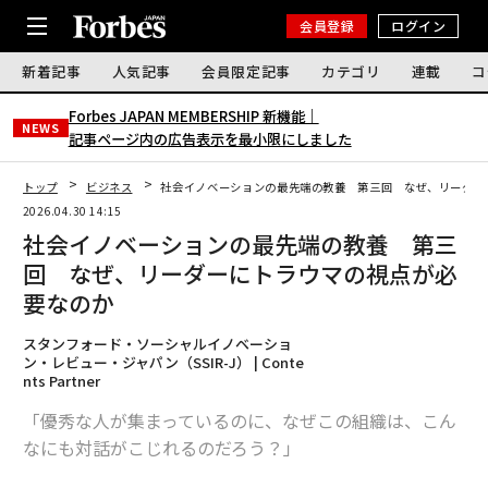
会員登録
ログイン
新着記事
人気記事
会員限定記事
カテゴリ
連載
コ
Forbes JAPAN MEMBERSHIP 新機能｜
NEWS
記事ページ内の広告表示を最小限にしました
トップ
ビジネス
社会イノベーションの最先端の教養 第三回 なぜ、リーダー
2026.04.30 14:15
社会イノベーションの最先端の教養 第三
回 なぜ、リーダーにトラウマの視点が必
要なのか
スタンフォード・ソーシャルイノベーショ
ン・レビュー・ジャパン（SSIR-J） | Conte
nts Partner
「優秀な人が集まっているのに、なぜこの組織は、こん
なにも対話がこじれるのだろう？」