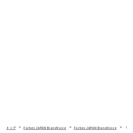
トップ
Forbes JAPAN BrandVoice
Forbes JAPAN BrandVoice
「老