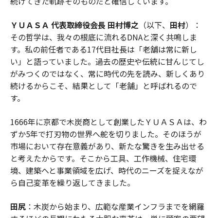
続けてきた軌跡そのものだと確信しています。
ＹＵＡＳＡ 代表取締役会長 田村博之
（以下、
田村
）：
その哲学は、我々の根底に流れるDNAと深く共鳴しま
す。私の前任者である17代目社長は「老舗は常に新し
い」と語っていました。過去の歴史や伝統に甘んじてし
がみつくのではなく、常に時代の先を読み、新しくあり
続けるからこそ、結果として「老舗」と呼ばれるので
す。
1666年に京都で木炭商として創業したＹＵＡＳＡは、わ
ずか5年で打刃物の世界へ舵を切りました。そのほうが
市場において存在意義があり、新たな驚きを生み出せる
と考えたからです。そこから工具、工作機械、住宅環
境、建築へと事業領域を広げ、時代のニーズを捉えなが
ら自己変革を繰り返してきました。
田尻
：木炭から始まり、広範な産業インフラまでを網羅