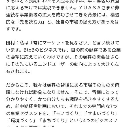
するほどの長期にわたる大胆な変革は、単に顧客の要望
に応えるだけでは実現できません。ＹＵＡＳＡさまが非
連続な事業領域の拡大を成功させてきた背景には、構造
的な「先を読む力」と、独自の市場の捉え方があったは
ずです。
田村
：私は「常にマーケットを見なさい」と言い続けて
います。BtoBのビジネスでは、目の前の顧客である企業
の要望に応えていくわけですが、その顧客の需要はさら
にその先にいるエンドユーザーの動向によって大きく左
右されます。
だからこそ、我々は顧客の背後にある市場そのものを俯
瞰しなければ勝負になりません。そこで、皆様にとって
分かりやすく、かつ自分たちも戦略を描きやすくするた
め、前中期経営計画において、それまでの専門的な7つ
の事業セグメントを、「モノづくり」「すまいづくり」
「環境づくり」「まちづくり」という4つのビジネスフ