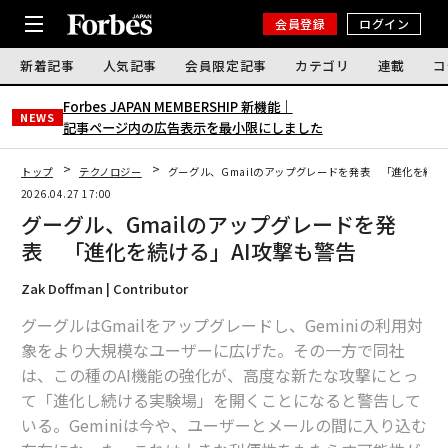
会員登録
ログイン
新着記事
人気記事
会員限定記事
カテゴリ
連載
コ
Forbes JAPAN MEMBERSHIP 新機能｜
NEWS
記事ページ内の広告表示を最小限にしました
トップ
テクノロジー
グーグル、Gmailのアップグレードを発表 「進化を続け
2026.04.27 17:00
グーグル、Gmailのアップグレードを発
表 「進化を続ける」AI攻撃も警告
Zak Doffman | Contributor
グーグルはGmailをアップグレードし、Geminiの利用対
象をより大規模なユーザーに広げた。その一方で同社
は、この種のAI機能の強化が、高度な新たな攻撃にとっ
て「進化し続ける実験場」を開くことになると警告して
いる。Geminiは今や、ユーザーとメールの間に入り込む