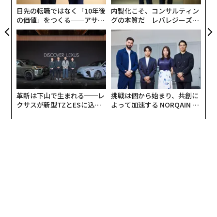
ション（IPI、indirect prompt injection）は、Gemini
T
目先の転職ではなく「10年後
内製化こそ、コンサルティン
を組み込んだWorkspaceのような、複数のデータソース
の価値」をつくる──アサイ
グの本質だ レバレジーズが
を利用する複雑なAIアプリケーションのユーザーを狙
ンの長期伴走型支援とは
実践する、次世代ファームの
う、進化中の攻撃経路です」と
警告していた
。IPIは、大
全貌
規模言語モデル（LLM）の「動作に影響を与え」、攻撃
を実行させるために使われる。ただし、それだけでな
く、ユーザー自身の行動に影響を与える目的でも使われ
得る。
革新は下山で生まれる──レ
挑戦は個から始まり、共創に
クサスが新型TZとESに込め
よって加速する NORQAIN JA
た「DISCOVER」の哲学
PAN 特別座談会