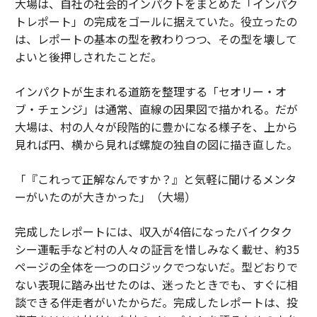
大場は、自社の社会的インパクトをまとめた「インパク
トレポート」の完成をゴールに据えていた。役立ったの
は、レポートの基本の型を教わりつつ、その型を壊して
よいと後押しされたことだ。
インパクトが生まれる道筋を整理する「セオリー・オ
ブ・チェンジ」は通常、直線の因果図で描かれる。だが
大場は、村の人々が段階的に豊かになる様子を、上から
見れば円、横から見れば螺旋の独自の図に描き直した。
「『これって正解なんですか？』と気軽に聞けるメンタ
ーがいたのが大きかった」（大場）
完成したレポートには、収入が4倍になったバイクタク
シー運転手など村の人々の証言を惜しみなく載せ、約35
ページの全体を一つのロジックでつないだ。型どおりで
ない表現に踏み出せたのは、迷ったときでも、すぐに相
談できる伴走者がいたからだ。完成したレポートは、投