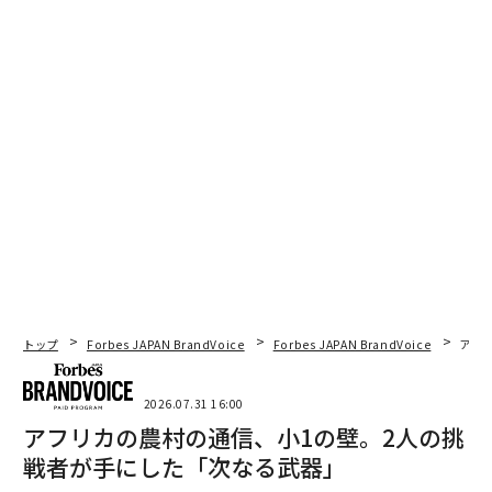
トップ
Forbes JAPAN BrandVoice
Forbes JAPAN BrandVoice
アフ
2026.07.31 16:00
アフリカの農村の通信、小1の壁。2人の挑
戦者が手にした「次なる武器」