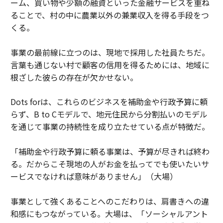
ーム、買い物や少額の融資といった金融サービスを重ね
ることで、村の中に農業以外の兼業収入を得る手段をつ
くる。
事業の最前線に立つのは、現地で採用した社員たちだ。
言葉も通じない村で顧客の信用を得るためには、地域に
根ざした彼らの存在が欠かせない。
Dots forは、これらのビジネスを補助金や行政予算に頼
らず、B to Cモデルで、地元住民から分割払いのモデル
を通じて事業の持続性を成り立たせている点が特徴だ。
「補助金や行政予算に頼る事業は、予算が尽きれば終わ
る。だからこそ現地の人がお金を払ってでも使いたいサ
ービスでなければ意味がありません」（大場）
事業として強くあることへのこだわりは、肩書きへの違
和感にもつながっている。大場は、「ソーシャルアント