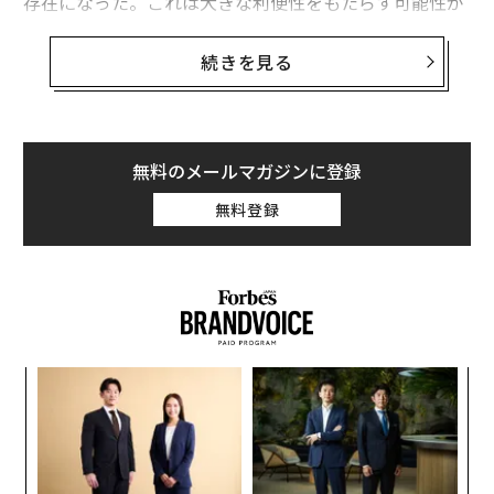
存在になった。これは大きな利便性をもたらす可能性が
あるが、同時に受信トレイを新たな攻撃対象にも変え
る。
続きを見る
Gmail検索の『AIによる概要』が、要点を簡潔に
まとめた概要を作成
無料のメールマガジンに登録
グーグルによると
、Gmailユーザーは「情報過多を乗り
越え、最も重要なことを把握できます」という。同社は
無料登録
「Gmail検索の『AIによる概要』は、情報を掘り起こす
手間をかけずに、情報を答えに変えます」と説明してい
る。簡単に言えば、ユーザーが情報を検索すると、「Ge
miniが複数のメールスレッドを統合し、要点を簡潔にま
とめた概要を作成する」ということだ。
キ
ア
間接プロンプトインジェクションは、進化を続ける脅威
か。
の
キャ
た
この発表は米国時間4月22日に行われた。だがグーグル
義す
〜
R S
むス
織
はそれ以前の4月2日には、「間接プロンプトインジェク
う