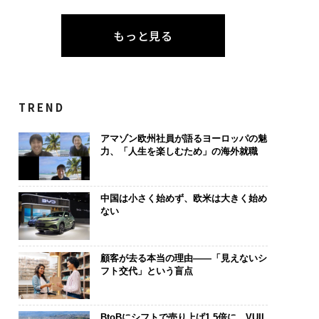
もっと見る
TREND
アマゾン欧州社員が語るヨーロッパの魅
力、「人生を楽しむため」の海外就職
中国は小さく始めず、欧米は大きく始め
ない
顧客が去る本当の理由——「見えないシ
フト交代」という盲点
BtoBにシフトで売り上げ1.5倍に VUIL