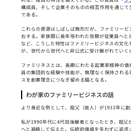
構成員、そして企業そのものの相互作用を通じて
である。
これらの資源はしばしば無形だが、ファミリービ
右する。家族間に長年培われた信頼が従業員へと
など、こうした特性はファミリービジネスの文化
が、世代から世代へと非公式に受け継がれていく
ファミリネスとは、長期にわたる起業家精神の価
員の集団的な経験や技能が、無理なく保持される
スを創業理念につなぎ留める錨となる。
わが家のファミリービジネスの話
より身近な例として、祖父（故人）が1933年に
私が1990年代に4代目後継者となったとき、祖
へと凝縮して伝えた。伝統的価値を失わずに追求さ