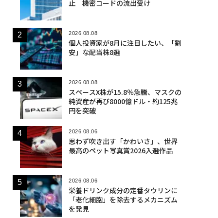
止 機密コードの流出受け
2026.08.08
個人投資家が8月に注目したい、「割
安」な配当株8選
2026.08.08
スペースX株が15.8％急騰、マスクの
純資産が再び8000億ドル・約125兆
円を突破
2026.08.06
思わず吹き出す「かわいさ」、世界
最高のペット写真賞2026入選作品
2026.08.06
栄養ドリンク成分の定番タウリンに
「老化細胞」を除去するメカニズム
を発見