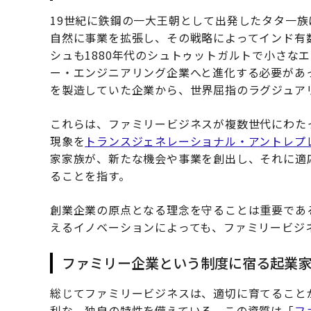
19世紀に鉄鋼の一大王朝として出発したタタ一
自然に事業を拡張し、その戦略によってインド有
シュも1880年代のシュトゥットガルトで小さな
ー・エンジニアリング企業へと進化する必要があ
を製造していた企業から、世界屈指のラグジュア
これらは、ファミリービジネスが複数世代にわた
現象を
トランスジェネレーショナル・アントレプ
家家族が、新たな機会や事業を創出し、それに適
ることを指す。
創業企業の原点となる理念を守ることは重要であ
えるイノベーションによっても、ファミリービジ
ファミリー企業という制度に宿る起業
総じてファミリービジネスは、適切に育てること
利な、独自の特性を備えている。この資質は「
ファ