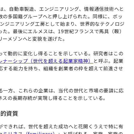
族は、自動車製造、エンジニアリング、情報通信技術へと
数の多国籍グループへと押し上げられた。同様に、ボッ
エンジニアリング工房として始まり、世界的なテクノロジ
った。最後にエルメスは、19世紀フランスで馬具（鞍）
リーメゾンへと変貌を遂げた。
って動的に変化し得ることを示している。研究者はこの
レナーシップ（世代を超える起業家精神）
と呼ぶ。起業
応する能力を持ち、組織を創業者の枠を超えて前進させ
る一方、これらの企業は、当代の世代と市場の要請に応
ネスの長期存続が実現し得ることを示している。
家的資質
ができれば、世代を超えた成功へと花開くうえで特に有
ミリネス（familiness）
」と呼ばれる。家族、家族の