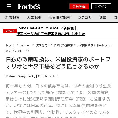
会員登録
ログイン
新着記事
人気記事
会員限定記事
カテゴリ
連載
コ
Forbes JAPAN MEMBERSHIP 新機能｜
NEWS
記事ページ内の広告表示を最小限にしました
トップ
マネー
資産運用
日銀の政策転換は、米国投資家のポートフォリオ
2026.04.28 11:30
日銀の政策転換は、米国投資家のポートフ
ォリオと世界市場をどう揺さぶるのか
Robert Daugherty | Contributor
何十年もの間、日本の債券市場は、世界の金利の最重要
アンカーの1つとして静かに機能してきた。米国の投資
家はしばしば米連邦準備制度理事会（FRB）に注目する
が、現実には日本の資本、特に巨大な国債市場を通じ
て、世界中の利回り、流動性、リスクテイクのあり方を