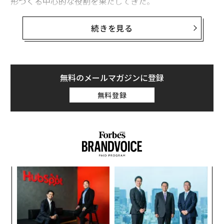
形づくる中心的な役割を果たしてきた。
そのアンカーがいま動いている。超低金利、さらにはマ
続きを見る
イナス金利の時代を経て、日本銀行（BOJ）は
正常化へと動き始めた
。日本国外の投資家にとって、こ
れは学術的な話ではない。株式のバリュエーション、債
券利回り、通貨、そして最終的にはポートフォリオのパ
無料のメールマガジンに登録
フォーマンスに、現実の影響を及ぼす。
無料登録
なぜ日本銀行は2026年に利上げに踏み切る可能
性があるのか
過去30年の大半において、日本は低インフレーション、
そしてそれ以上に低い金利の代名詞だった。日本銀行は
マイナス金利政策とイールドカーブ・コントロール（YC
パシ
内
C）を維持し、成長を刺激しデフレを防ぐために長期の
ラグ
グ
実
日本国債（JGB）利回りに事実上の上限を設けてきた。
〜
全
その時代が終わりつつある。
金
個