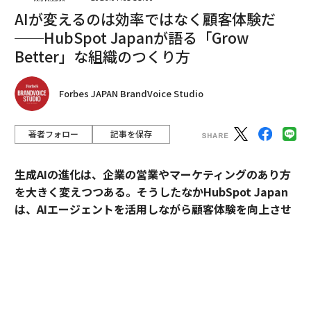
を理解する必要がある。これは世界の流動性を左右す
AIが変えるのは効率ではなく顧客体験だ
る、最も重要でありながら過小評価されがちな要因の1
──HubSpot Japanが語る「Grow
つだ。長年、投資家は（ゼロ近傍の金利に支えられ）円
で低コストに借り入れ、米国債、新興国債務、株式、さ
Better」な組織のつくり方
らにはプライベート市場など、より高利回りの資産に投
資してきた。これにより、日本から世界のリスク資産へ
Forbes JAPAN BrandVoice Studio
と資本が流れ出す強力な流れが生まれた。しかしこの取
引が成り立つのは、日本の金利が
低水準にとどまる場合
著者フォロー
記事を保存
に限られる。
生成AIの進化は、企業の営業やマーケティングのあり方
日本銀行が利回り上昇を容認し始めると、キャリートレ
を大きく変えつつある。そうしたなかHubSpot Japan
ードの採算は崩れ始める。借入コストが上昇し、円高の
は、AIエージェントを活用しながら顧客体験を向上させ
リスクも高まる。円建てで資金調達したレバレッジ・ポ
るプラットフォームを提供している。
ジションを積み上げてきた投資家は、円建て負債を返済
するために世界の資産を売却し、取引を巻き戻すことを
外資・日系・スタートアップを横断して採用支援を手掛
余儀なくされる可能性がある。
けるエンワールド・ジャパン代表取締役社長・山本裕介
氏が、HubSpot Japanカントリーマネージャーの伊佐
この巻き戻しは混乱を招き得る。株式のボラティリティ