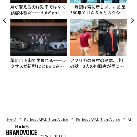
ェ
賃金上昇、サプライチェーンの正常化、円安によって国
AIが変えるのは効率ではなく
「老舗は常に新しい」。創業
内のインフレーションが上昇し、政策当局は再考を迫ら
顧客体験だ──HubSpot Ja
360年ＹＵＡＳＡとカクシン
panが語る「Grow Better」
CEO田尻望が語る、AIを超え
れている。日本はいま、数年前には考えられなかったこ
な組織のつくり方
る人の価値
とだが、長年の2%目標を上回るインフレーションが
持続している
。その結果、日本銀行は債券市場への締め
付けを緩め始め、利回り上昇を容認し、正常化へのより
大きな転換を示唆している。
革新は下山で生まれる──レ
アフリカの農村の通信、小1
世界的に重要なのは、日本が外国資産、とりわけ米国債
クサスが新型TZとESに込め
の壁。2人の挑戦者が手にし
の最大級の保有国である点だ。日本の利回りが上昇すれ
た「DISCOVER」の哲学
た「次なる武器」
ば、国内の投資家、銀行、保険会社、年金基金は海外に
投資するインセンティブが薄れる。資本が本国へ還流す
る可能性は、日本の国境をはるかに越えて金融環境を引
き締め、世界市場に波及し得る。
「円キャリートレード」の巻き戻し
トップ
Forbes JAPAN BrandVoice
Forbes JAPAN BrandVoice
AIが
より広い影響を理解するには、「円キャリートレード」
2026.07.31 11:00