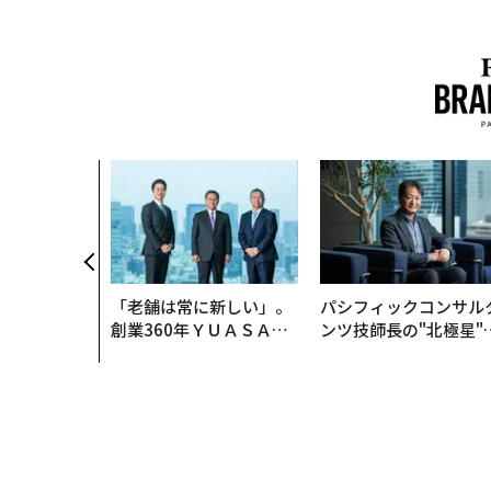
「老舗は常に新しい」。
パシフィックコンサル
創業360年ＹＵＡＳＡと
ンツ技師長の"北極星"
カクシンCEO田尻望が語
災害への無力感を乗り
る、AIを超える人の価値
え見つけた、防災一筋2
年の答え