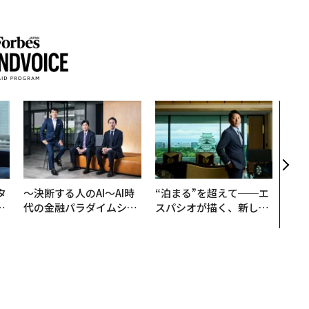
AI
なく
Spo
ow 
くり
タ
〜決断する人のAI〜AI時
“泊まる”を超えて──エ
。
代の金融パラダイムシフ
スパシオが描く、新しい
越
ト、「超個別化」の核心
日本のラグジュアリー
0
【MUFG×ウェルスナビ
（前編）
×PwC】