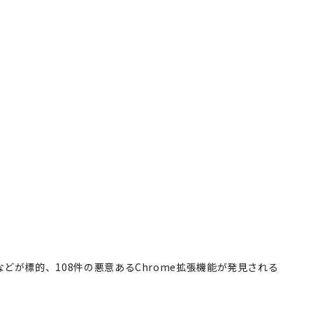
kTokなどが標的、108件の悪意あるChrome拡張機能が発見される
kTokなどが標的、108件の悪意あ
見される
著者フォロー
記事を保存