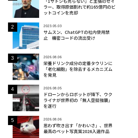
「1サトシも売らない」と主張のセイ
ラー、取得原価割れで約165億円のビ
ットコインを売却
2023.05.03
サムスン、ChatGPTの社内使用禁
止 機密コードの流出受け
2026.08.06
栄養ドリンク成分の定番タウリンに
「老化細胞」を除去するメカニズム
を発見
2026.08.05
ドローンからロボットが降下、ウク
ライナが世界初の「無人空挺強襲」
を遂行
2026.08.06
思わず吹き出す「かわいさ」、世界
最高のペット写真賞2026入選作品