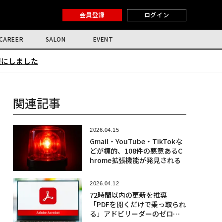
会員登録
ログイン
CAREER
SALON
EVENT
限にしました
関連記事
2026.04.15
Gmail・YouTube・TikTokな
どが標的、108件の悪意あるC
hrome拡張機能が発見される
2026.04.12
72時間以内の更新を推奨──
「PDFを開くだけで乗っ取られ
る」アドビリーダーのゼロデ