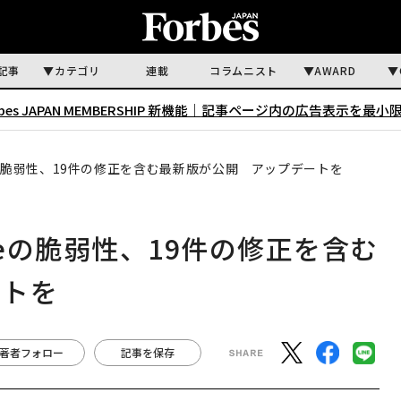
記事
カテゴリ
連載
コラムニスト
AWARD
rbes JAPAN MEMBERSHIP 新機能｜
記事ページ内の広告表示を最小
eの脆弱性、19件の修正を含む最新版が公開 アップデートを
meの脆弱性、19件の修正を含む
ートを
著者フォロー
記事を保存