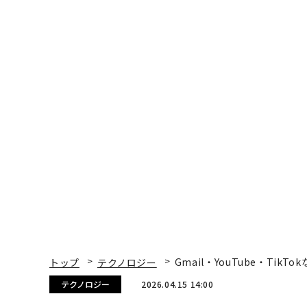
トップ
テクノロジー
Gmail・YouTube・Ti
テクノロジー
2026.04.15 14:00
Gmail・YouTube・Ti
るChrome拡張機能が発
Davey Winder | Contributor