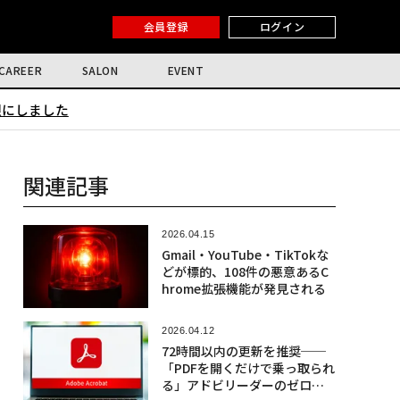
会員登録
ログイン
CAREER
SALON
EVENT
限にしました
関連記事
2026.04.15
Gmail・YouTube・TikTokな
どが標的、108件の悪意あるC
hrome拡張機能が発見される
2026.04.12
72時間以内の更新を推奨──
「PDFを開くだけで乗っ取られ
る」アドビリーダーのゼロデ