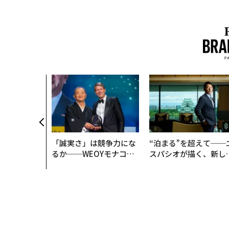
いた環境技
インフラを
──産総研×
クアソリュー
年
「誠実さ」は競争力にな
“泊まる”を超えて──
るか──WEOYモナコで
スパシオが描く、新し
見た、くら寿司の経営哲
日本のラグジュアリー
学
（前編）