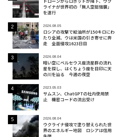
ドローンからロボットが降下、ウク
ライナが世界初の「無人空挺強襲」
を遂行
2026.08.05
ロシアの攻撃で給油所が150キロにわ
たり全滅、ウは米国の引き寄せに奔
走 全面侵攻1623日目
2026.08.04
暗い空にペルセウス座流星群の流れ
星を探し、はくちょう座を目印に天
の川を辿る 今週の夜空
2023.05.03
サムスン、ChatGPTの社内使用禁
止 機密コードの流出受け
2026.08.04
ウクライナ侵攻で塗り替えられた世
界のエネルギー地図 ロシアは信用
失墜