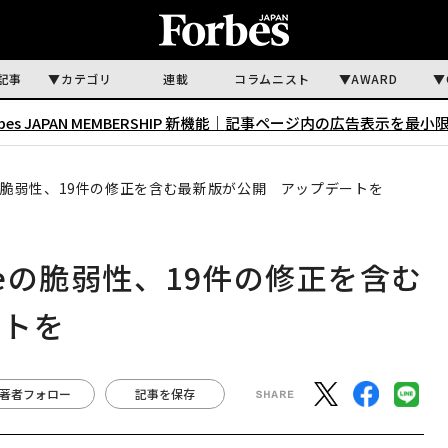
記事
カテゴリ
連載
コラムニスト
AWARD
rbes JAPAN MEMBERSHIP 新機能｜
記事ページ内の広告表示を最小
eの脆弱性、19件の修正を含む最新版が公開 アップデートを
meの脆弱性、19件の修正を含む
ートを
著者フォロー
記事を保存