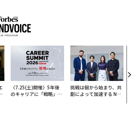
パシ
ンツ
災害
え見
年の
エ
〈7.25(土)開催〉5年後
挑戦は個から始まり、共
い
のキャリアに「戦略」は
創によって加速する NOR
あるか。トップエグゼク
QAIN JAPAN 特別座談会
ティブのキャリアに触れ
る1日│CAREER SUMMI
T 2026