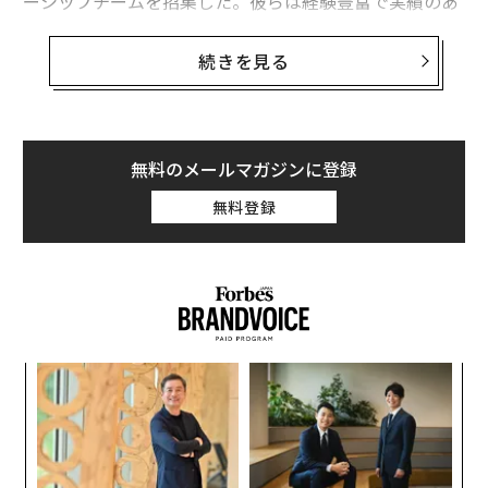
ーシップチームを招集した。彼らは経験豊富で実績のあ
る経営幹部であり、最高レベルで業績を推進してきたキ
ャリアを持つ。私は大胆で戦略的な思考を期待していた
続きを見る
が、すべての回答は戦術的なものにとどまった。
「この日までにこれを実行します。この四半期までにこ
の数字を達成します」。イニシアチブ、タイムライン、
無料のメールマガジンに登録
成果物。私のリーダーシップチームは、彼らが知ってい
無料登録
ること、つまり事業運営に戻り続けた。私は組織をどこ
に導きたいのか、何で知られたいのかを考えてもらおう
としていたが、彼らはそこに到達できなかった。その部
屋での苛立ちは相互的だった。彼らは私の顔にそれを見
て取ることができ、彼ら自身も苛立っていた。なぜな
ら、その瞬間に求められるものを生み出せていないこと
内
を知っていたからだ。部屋は才能ある高業績のリーダー
変え
グ
で満ちていたが、私たちは行き詰まっていた。
FE
実
なく
ア
0年
全
Ja
の
その夜、私は1つの疑問に立ち返り続けた。なぜ彼らは
er」
た