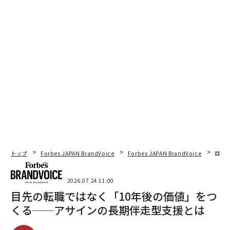
トップ
Forbes JAPAN BrandVoice
Forbes JAPAN BrandVoice
目先
2026.07.24 11:00
目先の転職ではなく「10年後の価値」をつ
くる──アサインの長期伴走型支援とは