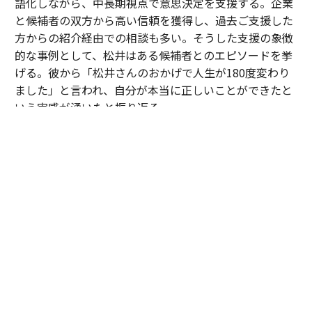
語化しながら、中長期視点で意思決定を支援する。企業
と候補者の双方から高い信頼を獲得し、過去ご支援した
方からの紹介経由での相談も多い。そうした支援の象徴
的な事例として、松井はある候補者とのエピソードを挙
げる。彼から「松井さんのおかげで人生が180度変わり
ました」と言われ、自分が本当に正しいことができたと
いう実感が湧いたと振り返る。
「30歳手前のある候補者は、中高一貫校から大手メーカ
ーへ進み、次のキャリアとして成長フェーズにある企業
への転職を検討していました。しかし、それまで歩んで
きた道とは異なる選択だったこともあり、『やはりこの
ままでいいのではないか』と何度も迷われていました。
私は特定の企業や環境を勧めたかったわけではありませ
ん。ただ、ご本人が対話を重ねる中で見えてきた価値観
や将来像を考えたとき、その選択を後悔しないために
は、一度立ち止まって自分自身の意思と向き合うことが