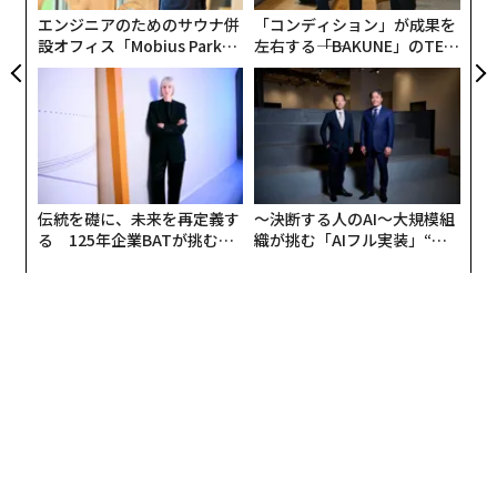
そこに到達できなかったのか。そして正直な答えは、私
エンジニアのためのサウナ併
「コンディション」が成果を
が彼らを失敗させたということだった。年間を通じて、
設オフィス「Mobius Park」
左右する――「BAKUNE」のTEN
私たちは目標達成に集中しすぎて、決して視野を広げる
がオープン──タマディック
TIALが支える「挑戦者の明
ことがなかった。私は見事に実行できるチームを構築し
が健康経営を徹底する理由
日」
ておきながら、年に1回、戦略的思考にスイッチを切り
替えるよう求めた。まるでそのスキルが12カ月間道具箱
の中で手つかずのまま置かれ、必要なときにまだ鋭利で
あるかのように。戦略が事業運営に組み込まれていなけ
伝統を礎に、未来を再定義す
〜決断する人のAI〜大規模組
れば、企業は停滞する。そして、どの業界においても停
る 125年企業BATが挑むス
織が挑む「AIフル実装」“使
滞は、無関係への第一歩である。
モークレスな未来
う”企業から“動く”企業へ【N
TTドコモビジネス×PwC】
四半期の罠
私が勤めていたある組織では、四半期業績レビューが20
分間のプレゼンテーションとなり、キャリアがかかった
最終試験のような役割を果たした。この絶え間ない準備
は、毎四半期1カ月を費やした。自分が何をしたかを証
明することにそれほど多くの時間を費やすと、事業がど
こに向かう必要があるかを考える時間が残らない。現在