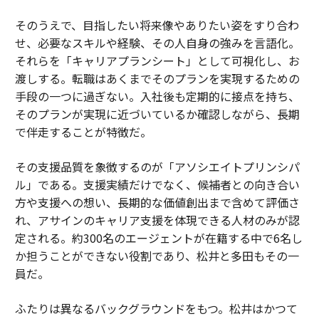
そのうえで、目指したい将来像やありたい姿をすり合わ
せ、必要なスキルや経験、その人自身の強みを言語化。
それらを「キャリアプランシート」として可視化し、お
渡しする。転職はあくまでそのプランを実現するための
手段の一つに過ぎない。入社後も定期的に接点を持ち、
そのプランが実現に近づいているか確認しながら、長期
で伴走することが特徴だ。
その支援品質を象徴するのが「アソシエイトプリンシパ
ル」である。支援実績だけでなく、候補者との向き合い
方や支援への想い、長期的な価値創出まで含めて評価さ
れ、アサインのキャリア支援を体現できる人材のみが認
定される。約300名のエージェントが在籍する中で6名し
か担うことができない役割であり、松井と多田もその一
員だ。
ふたりは異なるバックグラウンドをもつ。松井はかつて