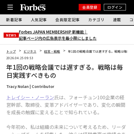
会員登録
ログイン
新着記事
人気記事
会員限定記事
カテゴリ
連載
コ
Forbes JAPAN MEMBERSHIP 新機能｜
NEWS
記事ページ内の広告表示を最小限にしました
トップ
ビジネス
経営・戦略
年1回の戦略会議では遅すぎる。戦略は毎日実
2026.04.25 09:53
年1回の戦略会議では遅すぎる。戦略は毎
日実践すべきもの
Tracy Nolan | Contributor
トレイシー・ノーラン
氏は、フォーチュン100企業の経
営幹部、取締役、変革アドバイザーであり、変化の瞬間
を成長の触媒に変えることで知られている。
今年初め、私は組織の未来について考えるため、リーダ