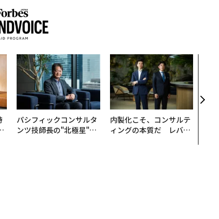
アフ
小1
手に
時
パシフィックコンサルタ
内製化こそ、コンサルテ
フ
ンツ技師長の"北極星"。
ィングの本質だ レバレ
心
災害への無力感を乗り越
ジーズが実践する、次世
ビ
え見つけた、防災一筋20
代ファームの全貌
年の答え