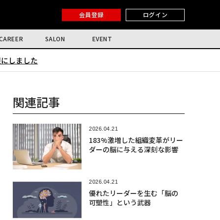
会員登録
ログイン
CAREER
SALON
EVENT
限にしました
関連記事
2026.04.21
183%激増した組織変革がリー
ダーの脳に与える深刻な影響
2026.04.21
優れたリーダーを生む「脳の
可塑性」という武器