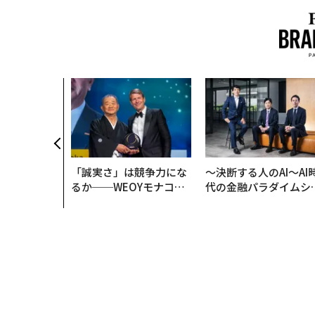
「誠実さ」は競争力にな
〜決断する人のAI〜AI
るか──WEOYモナコで
代の金融パラダイムシ
見た、くら寿司の経営哲
ト、「超個別化」の核
学
【MUFG×ウェルスナ
×PwC】