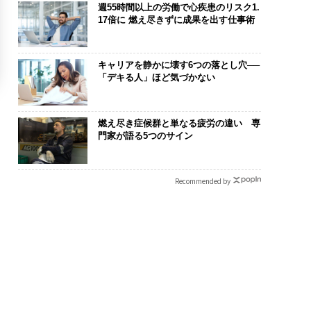
週55時間以上の労働で心疾患のリスク1.
17倍に 燃え尽きずに成果を出す仕事術
キャリアを静かに壊す6つの落とし穴──
「デキる人」ほど気づかない
燃え尽き症候群と単なる疲労の違い 専
門家が語る5つのサイン
Recommended by