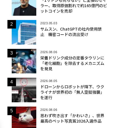
ラー、取得原価割れで約165億円のビ
ットコインを売却
2023.05.03
サムスン、ChatGPTの社内使用禁
止 機密コードの流出受け
2026.08.06
栄養ドリンク成分の定番タウリンに
「老化細胞」を除去するメカニズム
を発見
2026.08.05
ドローンからロボットが降下、ウク
ライナが世界初の「無人空挺強襲」
を遂行
2026.08.06
思わず吹き出す「かわいさ」、世界
最高のペット写真賞2026入選作品