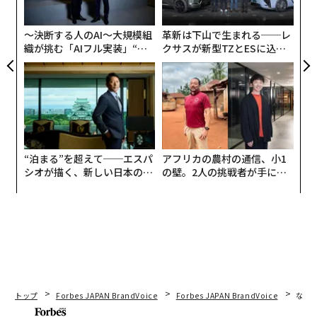
×ウ
実
全
〜決断する人のAI〜大規模組
革新は下山で生まれる──レ
織が挑む「AIフル実装」“使
クサスが新型TZとESに込め
う”企業から“動く”企業へ【N
た「DISCOVER」の哲学
TTドコモビジネス×PwC】
“泊まる”を超えて──エスパ
アフリカの農村の通信、小1
シオが描く、新しい日本のラ
の壁。2人の挑戦者が手にし
グジュアリー（前編）
た「次なる武器」
トップ
Forbes JAPAN BrandVoice
Forbes JAPAN BrandVoice
なぜ