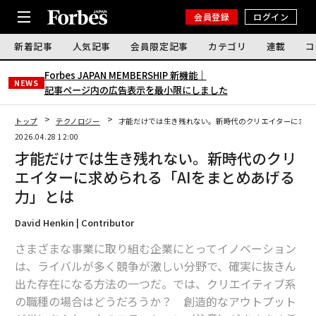
会員登録
ログイン
新着記事
人気記事
会員限定記事
カテゴリ
連載
コ
Forbes JAPAN MEMBERSHIP 新機能｜
NEWS
記事ページ内の広告表示を最小限にしました
トップ
テクノロジー
才能だけでは生き残れない。新時代のクリエイターに求め
2026.04.28 12:00
才能だけでは生き残れない。新時代のクリ
エイターに求められる「AIをまとめあげる
力」とは
David Henkin | Contributor
さまざまな事業に取り組む企業にとってイノベーション
は、ライバルが多く競争が激しい分野で、確実に抜きん
出た存在になる方法の一つだ。では、クリエイティブ系
の職種の場合はどうだろうか？ 創造的なアウトプット