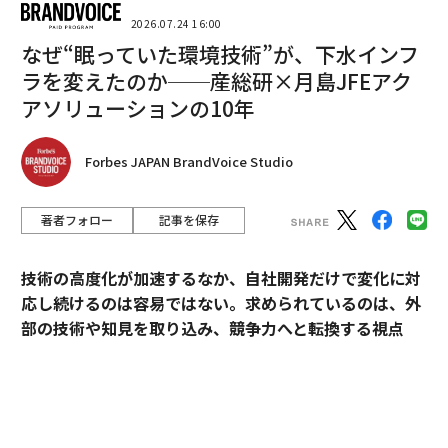
2026.07.24 16:00
なぜ“眠っていた環境技術”が、下水インフ
ラを変えたのか──産総研×月島JFEアク
アソリューションの10年
翻訳＝長谷睦/ガリレオ
Forbes JAPAN BrandVoice Studio
著者フォロー
記事を保存
2026年9月号発売中
技術の高度化が加速するなか、自社開発だけで変化に対
最新号の購入はこちらから
応し続けるのは容易ではない。求められているのは、外
部の技術や知見を取り込み、競争力へと転換する視点
だ。
メンバーシップに登録する
産業技術総合研究所（以下、産総研）は、先端技術の研
究開発にとどまらず、企業の新規事業創出や価値向上に