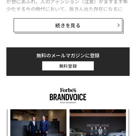
が世にあふれ、人のアテンション（注意）がますます希
少化する今の時代において、抜きん出た存在になるに
は、単に才能だけでなく、それをどう活用するかが重要
になってくる。
続きを見る
クリエイティブ産業は、2030年までに全世界のGDP（国
内総生産）の10％に達しようという勢いだ。それにもか
かわらず多くの分野で、クリエイティブ系の職種に就く
無料のメールマガジンに登録
人たちは生計を維持できる仕事を見つけたり、自身の技
無料登録
能をキャリアに転換したりするのに苦労しているのが現
状だ。
クリエイティブ系のプロフェッショナルの中でも、イノ
ベーションは、単にプロジェクトに参加するだけの人
と、場を取り仕切る能力を持つ人とを分ける、決定的な
パ
力になりつつある。これは、AI（人工知能）や高度なデ
変え
技
ジタルツールが急激に台頭するなかで、特に顕著になっ
FE
無
代の
内
ている傾向だ。
0年
防
「超
グ