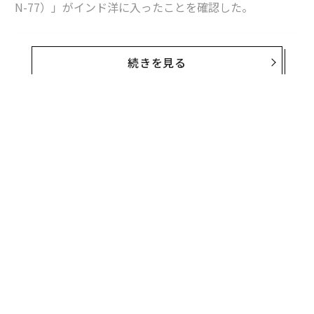
N-77）」がインド洋に入ったことを確認した。
Nimitz-class aircraft carrier USS George H.W. Bus
続きを見る
h (CVN 77) sails in the Indian Ocean in the U.S. C
entral Command area of responsibility, April 23.
pic.twitter.com/oDcTM6YMLF
— U.S. Central Command (@CENTCOM)
無料のメールマガジンに登録
April 23, 2026
無料登録
中東方面では米空母「エイブラハム・リンカーン（CVN-
72）」がアラビア海に派遣されているほか、米海軍の最
新・最大の空母「ジェラルド・R・フォード（CVN-7
8）」が地中海からスエズ運河を通過して紅海で作戦行
動を実施している。ジョージ・H・W・ブッシュは両空
伝
母に加わり、中東に展開する3隻目の超大型空母になっ
る
た。
モ
“