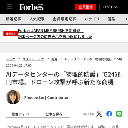
会員登録
ログイン
新着記事
人気記事
会員限定記事
カテゴリ
連載
コ
Forbes JAPAN MEMBERSHIP 新機能｜
NEWS
記事ページ内の広告表示を最小限にしました
トップ
スタートアップ
海外
AIデータセンターの「物理的防護」で24兆
2026.04.25 17:00
AIデータセンターの「物理的防護」で24兆
円市場、ドローン攻撃が呼ぶ新たな商機
Phoebe Liu | Contributor
著者フォロー
記事を保存
2026年4月7日、イランのテヘランで、軍事作戦が続く中、4月6日に攻撃