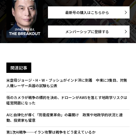
最新号の購入はこちらから
メンバーシップに登録する
関連記事
米空母ジョージ・H・W・ブッシュがインド洋に到着 中東に3隻目、対無
人機レーザー兵器の試験も公表
街のカメラが戦争の標的を決め、ドローンがAWSを落とす――地政学リスクは
経営問題になった
AIと自律化が導く「防衛産業革命」の幕開け 政策や地政学的状況と連
動、投資家も留意
第1次AI戦争──イラン攻撃は戦争をどう変えているか