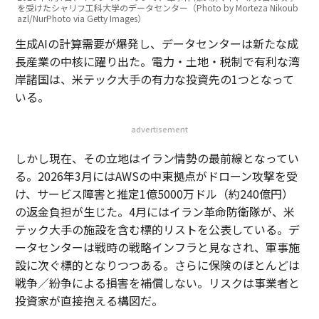
を受けたシャリフ工科大学のデータセンター（Photo by Morteza Nikoub
azl/NurPhoto via Getty Images）
生成AIの計算需要が爆発し、データセンターは新たな成
長産業の中核に躍り出た。電力・土地・税制で有利な湾
岸諸国は、米テック大手の有力な投資先の1つとなって
いる。
advertisement
しかし現在、その立地はイラン情勢の最前線となってい
る。2026年3月にはAWSの中東拠点がドローン攻撃を受
け、サービス障害と推定1億5000万ドル（約240億円）
の返金負担が生じた。4月にはイラン革命防衛隊が、米
テック大手の施設を含む標的リストを公表している。デ
ータセンターは戦時の戦略インフラと見なされ、軍事施
設に次ぐ標的となりつつある。さらに保険のほとんどは
戦争／紛争による損害を補償しない。リスクは事業者と
投資家が直接抱える構図だ。