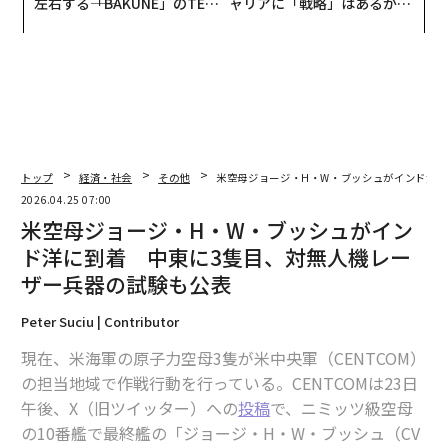
左右する――「BAKUNE」のTEN
ャリアに「戦略」はあるか。
TIALが支える「挑戦者の明
トップエグゼクティブのキャ
日」
リアに触れる1日│CAREER S
UMMIT 2026
トップ
経済・社会
その他
米空母ジョージ・H・W・ブッシュがインド洋に
2026.04.25 07:00
米空母ジョージ・H・W・ブッシュがイン
ド洋に到着 中東に3隻目、対無人機レー
ザー兵器の試験も公表
Peter Suciu | Contributor
現在、米海軍の原子力空母3隻が米中央軍（CENTCOM）
の担当地域で作戦行動を行っている。CENTCOMは23日
午後、X（旧ツイッター）への
投稿
で、ニミッツ級空母
の10番艦で最終艦の「ジョージ・H・W・ブッシュ（CV