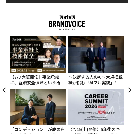
伝
る
モ
“
シ
グ
【7/8 大阪開催】事業承継
〜決断する人のAI〜大規模組
に、経済安全保障という視点
織が挑む「AIフル実装」“使
が加わるとき──経営者が問
う”企業から“動く”企業へ【N
われる新たな判断軸
TTドコモビジネス×PwC】
「コンディション」が成果を
〈7.25(土)開催〉5年後のキ