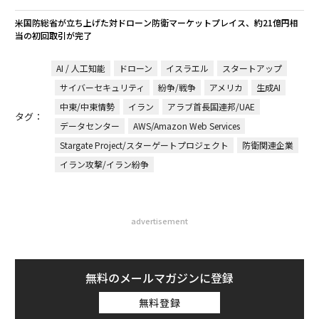
米国防総省が立ち上げた対ドローン防衛マーケットプレイス、約21億円相
当の初回取引が完了
AI / 人工知能
ドローン
イスラエル
スタートアップ
サイバーセキュリティ
紛争/戦争
アメリカ
生成AI
中東/中東情勢
イラン
アラブ首長国連邦/UAE
タグ：
データセンター
AWS/Amazon Web Services
Stargate Project/スターゲートプロジェクト
防衛関連企業
イラン攻撃/イラン紛争
advertisement
無料のメールマガジンに登録
無料登録