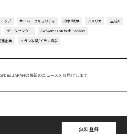
トアップ
サイバーセキュリティ
紛争/戦争
アメリカ
生成AI
データセンター
AWS/Amazon Web Services
関連企業
イラン攻撃/イラン紛争
Forbes JAPANの最新のニュースをお届けします
無料登録