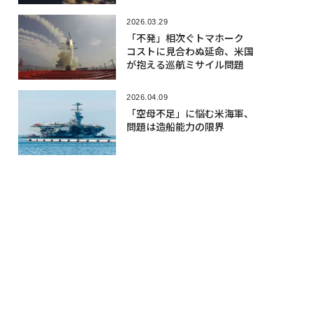
攻撃に不安
2026.03.29
「不発」相次ぐトマホーク
コストに見合わぬ延命、米国
が抱える巡航ミサイル問題
2026.04.09
「空母不足」に悩む米海軍、
問題は造船能力の限界
2026.04.24
AIと自律化が導く「防衛産業革
命」の幕開け 政策や地政学
的状況と連動、投資家も留意
人気記事
2026.08.05
ドローンからロボットが降下、ウク