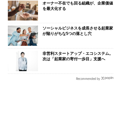
オーナー不在でも回る組織が、企業価値
を最大化する
ソーシャルビジネスを成長させる起業家
が陥りがちな5つの落とし穴
非営利スタートアップ・エコシステム。
次は「起業家の寄付一歩目」支援へ
化こそ、コンサルテ
〜決断する人のAI〜大規
伝統を礎に、
グの本質だ レバレ
模組織が挑む「AIフル実
義する 125年
Recommended by
ズが実践する、次世
装」“使う”企業から“動
が挑むスモー
ァームの全貌
く”企業へ【NTTドコモ
来
ビジネス×PwC】