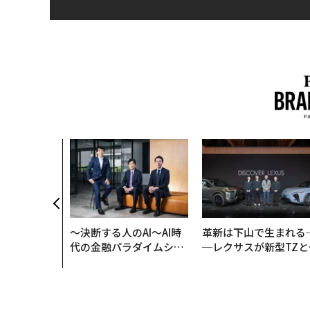
〜決断する人のAI〜AI時
革新は下山で生まれる
代の金融パラダイムシフ
─レクサスが新型TZと
ト、「超個別化」の核心
Sに込めた「DISCOVE
【MUFG×ウェルスナビ
R」の哲学
×PwC】