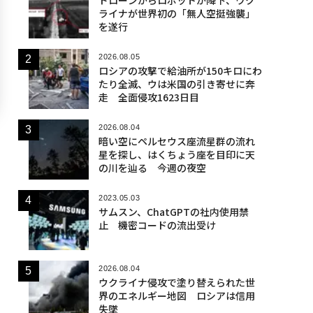
ライナが世界初の「無人空挺強襲」
を遂行
2026.08.05
ロシアの攻撃で給油所が150キロにわ
たり全滅、ウは米国の引き寄せに奔
走 全面侵攻1623日目
2026.08.04
暗い空にペルセウス座流星群の流れ
星を探し、はくちょう座を目印に天
の川を辿る 今週の夜空
2023.05.03
サムスン、ChatGPTの社内使用禁
止 機密コードの流出受け
2026.08.04
ウクライナ侵攻で塗り替えられた世
界のエネルギー地図 ロシアは信用
失墜