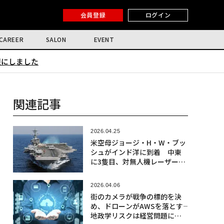
会員登録
ログイン
CAREER
SALON
EVENT
限にしました
関連記事
2026.04.25
米空母ジョージ・H・W・ブッ
シュがインド洋に到着 中東
に3隻目、対無人機レーザー兵
器の試験も公表
2026.04.06
街のカメラが戦争の標的を決
め、ドローンがAWSを落とす――
地政学リスクは経営問題にな