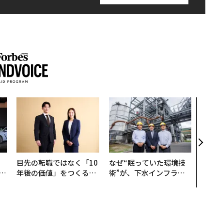
内製
ィン
ジー
代フ
─
目先の転職ではなく「10
なぜ“眠っていた環境技
E
年後の価値」をつくる─
術”が、下水インフラを
─アサインの長期伴走型
変えたのか──産総研×
支援とは
月島JFEアクアソリュー
ションの10年