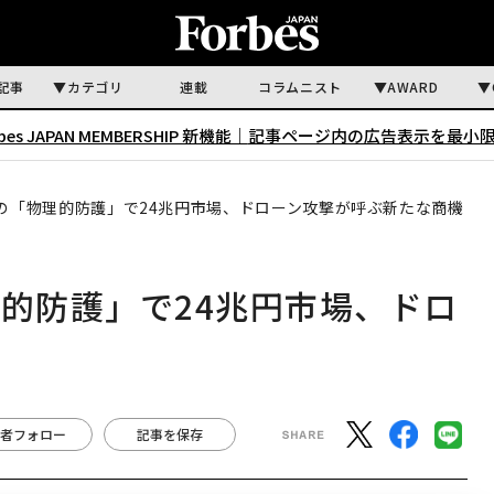
記事
カテゴリ
連載
コラムニスト
AWARD
rbes JAPAN MEMBERSHIP 新機能｜
記事ページ内の広告表示を最小
ーの「物理的防護」で24兆円市場、ドローン攻撃が呼ぶ新たな商機
理的防護」で24兆円市場、ドロ
機
者フォロー
記事を保存