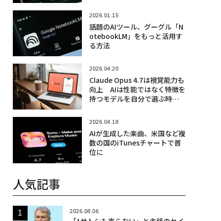
より良い結果に
2026.01.15
話題のAIツール、グーグル「N
otebookLM」をもっと活用す
る方法
2026.04.20
Claude Opus 4.7は視覚能力も
向上 AIは性能ではなく特徴を
持つモデルを自分で選ぶ時代
に
2026.04.18
AIが生成した楽曲、米国など複
数の国のiTunesチャートで首
位に
人気記事
2026.08.06
「1サトシも売らない」と主張のセイ