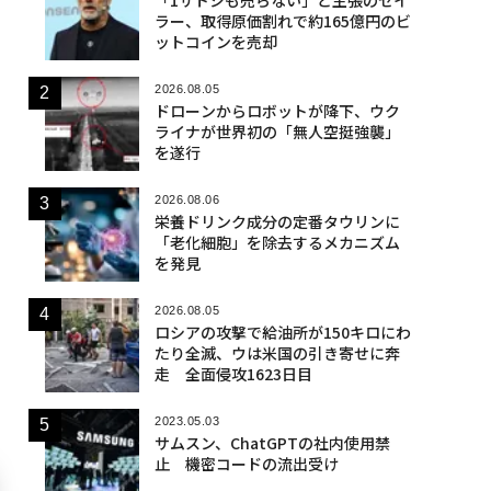
ラー、取得原価割れで約165億円のビ
ットコインを売却
2026.08.05
ドローンからロボットが降下、ウク
ライナが世界初の「無人空挺強襲」
を遂行
2026.08.06
栄養ドリンク成分の定番タウリンに
「老化細胞」を除去するメカニズム
を発見
2026.08.05
ロシアの攻撃で給油所が150キロにわ
たり全滅、ウは米国の引き寄せに奔
走 全面侵攻1623日目
2023.05.03
サムスン、ChatGPTの社内使用禁
止 機密コードの流出受け