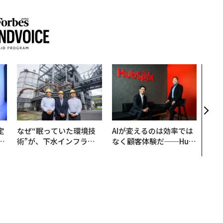
〜決
代の
ト、
【M
×P
定
なぜ“眠っていた環境技
AIが変えるのは効率では
T
術”が、下水インフラを
なく顧客体験だ──Hub
未
変えたのか──産総研×
Spot Japanが語る「Gr
月島JFEアクアソリュー
ow Better」な組織のつ
ションの10年
くり方