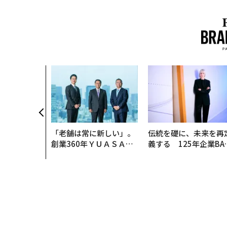
「老舗は常に新しい」。
伝統を礎に、未来を再
創業360年ＹＵＡＳＡと
義する 125年企業BA
カクシンCEO田尻望が語
が挑むスモークレスな
る、AIを超える人の価値
来