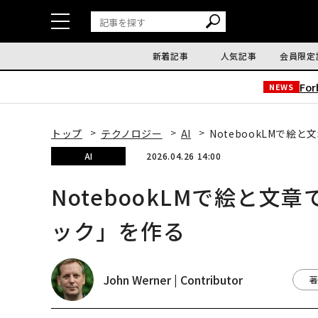
新着記事
人気記事
会員限定
Fo
NEWS
トップ
テクノロジー
AI
NotebookLMで
AI
2026.04.26 14:00
NotebookLMで絵と
ック」を作る
John Werner | Contributor
著