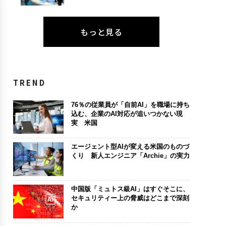
もっと見る
TREND
76％の従業員が「自前AI」を職場に持ち
込む、企業のAI対応が追いつかない現
実 米国
エージェント型AIが変える米国のものづ
くり 新人エンジニア「Archie」の実力
中国版「ミュトス級AI」はすぐそこに、
セキュリティー上の脅威はどこまで深刻
か