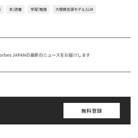
i
本/読書
学習/勉強
大規模言語モデル/LLM
Forbes JAPANの最新のニュースをお届けします
無料登録