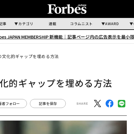
記事
カテゴリ
連載
コラムニスト
AWARD
rbes JAPAN MEMBERSHIP 新機能｜
記事ページ内の広告表示を最小
グの文化的ギャップを埋める方法
文化的ギャップを埋める方法
著者フォロー
記事を保存