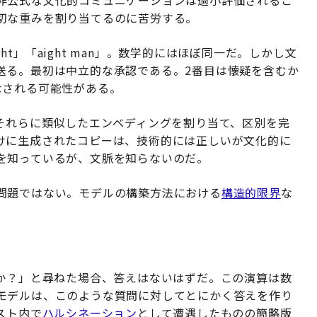
非公式な文化的コミュニケーションは過小評価されるこ
切な重みを割り当てるのに苦労する。
ght」「aight man」。数学的にはほぼ同一だ。しかし文
送る。最初は中立的な承認である。2番目は懐疑を含むか
なされる可能性がある。
、それらに類似したエンベディングを割り当て、区別を完
けに生成されたコピーは、技術的には正しいが文化的に
を知っているが、文脈を知らないのだ。
問題ではない。モデルの構築方法における
構造的限界
な
何か？」と尋ねた場合、答えはないはずだ。この演算は数
モデルは、このような質問に対してとにかく答えを作り
スト内で
ハルシネーション
として遭遇したものの簡略版