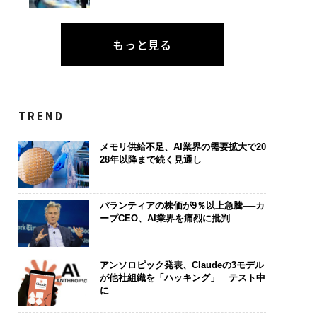
もっと見る
TREND
メモリ供給不足、AI業界の需要拡大で20
28年以降まで続く見通し
パランティアの株価が9％以上急騰──カ
ープCEO、AI業界を痛烈に批判
アンソロピック発表、Claudeの3モデル
が他社組織を「ハッキング」 テスト中
に