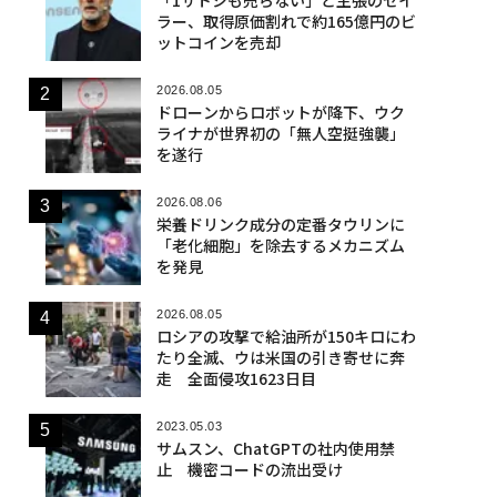
ラー、取得原価割れで約165億円のビ
ットコインを売却
2026.08.05
ドローンからロボットが降下、ウク
ライナが世界初の「無人空挺強襲」
を遂行
2026.08.06
栄養ドリンク成分の定番タウリンに
「老化細胞」を除去するメカニズム
を発見
2026.08.05
ロシアの攻撃で給油所が150キロにわ
たり全滅、ウは米国の引き寄せに奔
走 全面侵攻1623日目
2023.05.03
サムスン、ChatGPTの社内使用禁
止 機密コードの流出受け