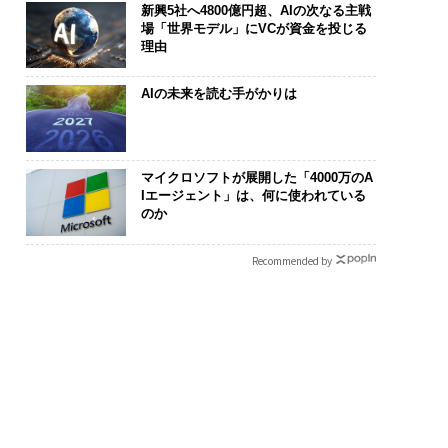
新興5社へ4800億円超、AIの次なる主戦
場「世界モデル」にVCが資金を投じる
理由
AIの未来を読む手がかりは
マイクロソフトが展開した「4000万のA
Iエージェント」は、何に使われている
のか
Recommended by