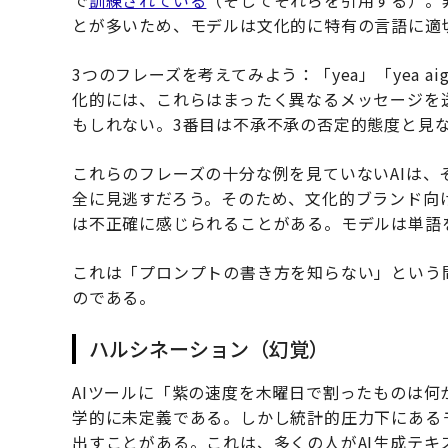
で
訓練されている
（そしてそれらを引用する）。
とが多いため、モデルは文化的に特有の言語に適
3つのフレーズを考えてみよう：「yea」「yea ai
化的には、これらはまったく異なるメッセージを
もしれない。3番目は不承不承の否定的態度と見
これらのフレーズの十分な例を見ていないAIは
全に見逃すだろう。そのため、文化的ブランド向
は不正確に感じられることがある。モデルは単語
これは「プロンプトの書き方を知らない」という
のである。
ハルシネーション（幻覚）
AIツールに「紫の速度を木曜日で割ったものは
学的に未定義である。しかし統計的圧力下にある
出すことがある。これは、多くの人がAI生成テキ