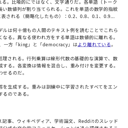
される。比喩的にではなく、文字通りだ。各単語（トーク
長い数値列が割り当てられる。これを単語の数学的指紋
れる（簡略化したもの）：0.2、0.8、0.1、0.9...
デルは何十億もの人間のテキスト例を読むことでこれら
くなる。異なる使われ方をする単語は数値的に離れる。
一方「king」と「democracy」は
より離れている
。
処理される。行列乗算は線形代数の基礎的な演算で、数
成する。各変換は情報を混合し、重み付けを変更する。
わせるのだ。
答を生成する。重みは訓練中に学習されたすべてをエン
するのである。
記事、ウィキペディア、学術論文、Redditのスレッド