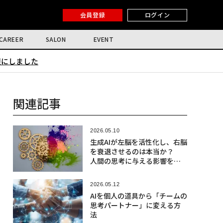
会員登録
ログイン
CAREER
SALON
EVENT
限にしました
関連記事
2026.05.10
生成AIが左脳を活性化し、右脳
を衰退させるのは本当か？
人間の思考に与える影響を探
る
2026.05.12
AIを個人の道具から「チームの
思考パートナー」に変える方
法