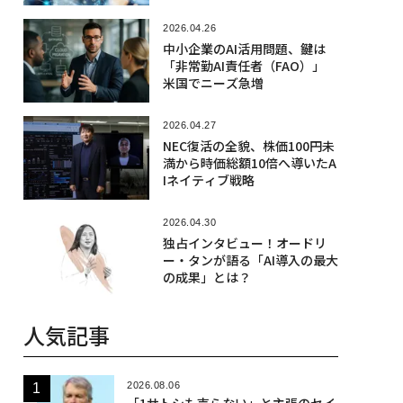
2026.04.26
中小企業のAI活用問題、鍵は
「非常勤AI責任者（FAO）」
米国でニーズ急増
2026.04.27
NEC復活の全貌、株価100円未
満から時価総額10倍へ導いたA
Iネイティブ戦略
2026.04.30
独占インタビュー！オードリ
ー・タンが語る「AI導入の最大
の成果」とは？
人気記事
2026.08.06
「1サトシも売らない」と主張のセイ