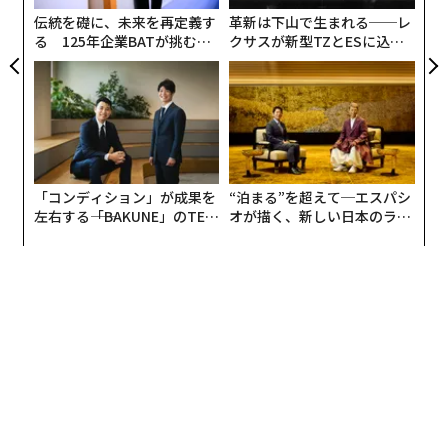
ア
割り当てられる。これを単語の数学的指紋と考えてほし
伝統を礎に、未来を再定義す
革新は下山で生まれる──レ
い。例えば、「Hello」は次のように表される（簡略化
る 125年企業BATが挑むス
クサスが新型TZとESに込め
モークレスな未来
た「DISCOVER」の哲学
したもの）：0.2、0.8、0.1、0.9...
これらの数値を手動で割り当てた人はいない。モデルは
何十億もの人間のテキスト例を読むことでこれらを学習
した。同様に使用される単語は数値的に近くなる。異な
る使われ方をする単語は数値的に離れる。このため、
「コンディション」が成果を
“泊まる”を超えて─エスパシ
「king」と「queen」は数学的に近く、一方「king」と
左右する――「BAKUNE」のTEN
オが描く、新しい日本のラグ
TIALが支える「挑戦者の明
ジュアリー（中編）
「democracy」は
より離れている
。
日」
これらのエンベディングは行列乗算の層を通じて処理さ
れる。行列乗算は線形代数の基礎的な演算で、数値のグ
リッドを掛け合わせて変換された出力を生成する。各変
換は情報を混合し、重み付けを変更する。一部を強調
し、他を軽視し、新しい方法で組み合わせるのだ。
最終的に、モデルは数値を単語に変換し直し、応答を生