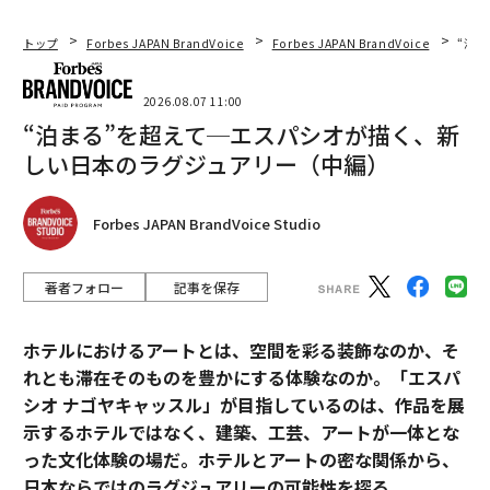
ンスで良好なパフォーマンスを示したコピーです：［最
もパフォーマンスの高いキャプション、メール、広告の
トップ
Forbes JAPAN BrandVoice
Forbes JAPAN BrandVoice
“泊
3つの例を貼り付ける］ 上記の例のトーン、リズム、文
化的ニュアンスを内面化し、文化的に関連性のあるマー
2026.08.07 11:00
ケティングコミュニケーションの作成を支援してくださ
“泊まる”を超えて─エスパシオが描く、新
い。デフォルトは本物らしさです。」
しい日本のラグジュアリー（中編）
データサイエンスチームや6桁の予算は必要ない。必要
Forbes JAPAN BrandVoice Studio
なのは本物の情報源と、生成を始める前の一貫した訓練
である。
著者フォロー
記事を保存
要点
ホテルにおけるアートとは、空間を彩る装飾なのか、そ
AIで勝利するブランドは、最大の予算や最も洗練された
れとも滞在そのものを豊かにする体験なのか。「エスパ
ツールを持つブランドではない。ツールが実際に何であ
シオ ナゴヤキャッスル」が目指しているのは、作品を展
るかを理解しているブランドだ。つまり、あなたの文化
示するホテルではなく、建築、工芸、アートが一体とな
をそこに読み込まないと、それを反映できない統計的パ
った文化体験の場だ。ホテルとアートの密な関係から、
ターンマッチャーなのである。
日本ならではのラグジュアリーの可能性を探る。