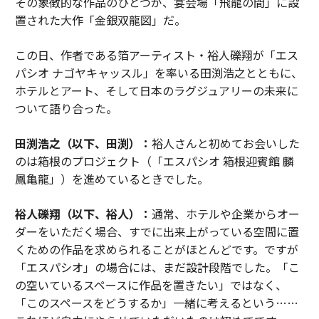
その象徴的な作品のひとつが、宴会場「飛龍の間」に設
置された大作「金銀双龍図」だ。
関連記事
この日、作者である箔アーティスト・裕人礫翔が「エス
生成AIが左脳を活性化し、右脳を衰退させるのは本当か？ 人間の思考に
パシオ ナゴヤキャッスル」を率いる田渕浩之とともに、
与える影響を探る
ホテルとアート、そして日本のラグジュアリーの未来に
AIを個人の道具から「チームの思考パートナー」に変える方法
ついて語り合った。
中小企業のAI活用問題、鍵は「非常勤AI責任者（FAO）」 米国でニーズ急
田渕浩之（以下、田渕）：
裕人さんと初めてお会いした
増
のは箱根のプロジェクト（「エスパシオ 箱根迎賓館 麟
鳳亀龍」）を進めているときでした。
NEC復活の全貌、株価100円未満から時価総額10倍へ導いたAIネイティブ戦
略
裕人礫翔（以下、裕人）：
通常、ホテルや企業からオー
独占インタビュー！オードリー・タンが語る「AI導入の最大の成果」と
ダーをいただく場合、すでに出来上がっている空間に置
は？
くための作品を求められることがほとんどです。ですが
タグ：
生成AI
文章作成/ライティング
「エスパシオ」の場合には、まだ設計段階でした。「こ
の空いているスペースに作品を置きたい」ではなく、
「このスペースをどうするか」一緒に考えるという……