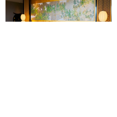
客室内ベッドルームの唐紙アート。作家は1624年から京都で続く唐紙屋
「唐長」初代の名を受け継いだ千田長右衛門。