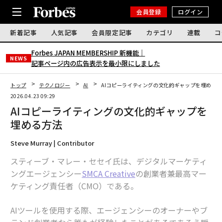
会員登録
ログイン
新着記事
人気記事
会員限定記事
カテゴリ
連載
コ
Forbes JAPAN MEMBERSHIP 新機能｜
NEWS
記事ページ内の広告表示を最小限にしました
トップ
テクノロジー
AI
AIコピーライティングの文化的ギャップを埋める方
2026.04.23 09:29
AIコピーライティングの文化的ギャップを
埋める方法
Steve Murray | Contributor
スティーブ・マレー・セセイ氏は、デジタルマーケティ
ングエージェンシー
SMCA Creative
の創業者兼最高マー
ケティング責任者（CMO）である。
AIツールを使用する際、エージェンシーのオーナーやブ