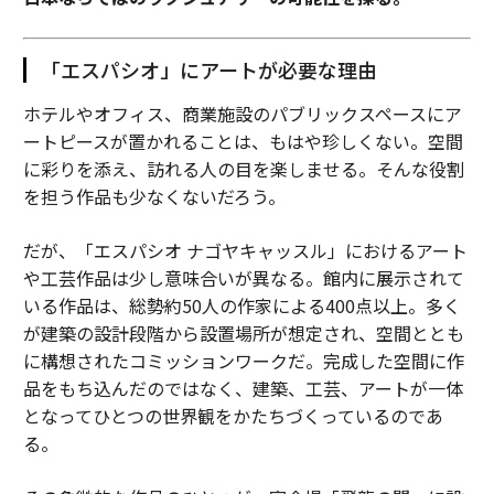
それには基礎知識、論理的な質問、そして適切な情報を
与える忍耐が必要だ。結局のところ、テクノロジーはそ
「エスパシオ」にアートが必要な理由
れを訓練する人々と同じくらい優れているに過ぎないの
ホテルやオフィス、商業施設のパブリックスペースにア
である。
ートピースが置かれることは、もはや珍しくない。空間
に彩りを添え、訪れる人の目を楽しませる。そんな役割
（
forbes.com 原文
）
を担う作品も少なくないだろう。
だが、「エスパシオ ナゴヤキャッスル」におけるアート
2026年9月号発売中
や工芸作品は少し意味合いが異なる。館内に展示されて
いる作品は、総勢約50人の作家による400点以上。多く
が建築の設計段階から設置場所が想定され、空間ととも
最新号の購入はこちらから
に構想されたコミッションワークだ。完成した空間に作
品をもち込んだのではなく、建築、工芸、アートが一体
となってひとつの世界観をかたちづくっているのであ
メンバーシップに登録する
る。