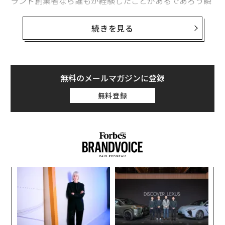
ランド創業者なら誰もが経験したことがあるであろう瞬
間がある。広告、メール、ソーシャルメディア、ウェブ
サイト用のコミュニケーション文を生成するために完璧
続きを見る
なプロンプトを作成することにかなりの時間を費やした
にもかかわらず、AIの出力がブランドらしく感じられな
いのだ。技術的には正しい言語なのだが、「しっくりこ
ない」。説明しがたい文化的ニュアンスが欠けているの
無料のメールマガジンに登録
である。
無料登録
多くの人はツールのせいにする。しかし私が気づいたの
は、真の問題は「計算が合っていない」ということであ
り、AIの内部で実際に何が起きているかを理解すれば、
解決策は明白になるということだ。
まず、AIが実際に何をしているかを理解する
キ
「
か。
─
キャ
ら
AIツールに入力するすべての単語は数値に変換される。
な
R S
比喩的にではなく、文字通りだ。各単語（トークンと呼
術
た
ばれる）には、エンベディングと呼ばれる長い数値列が