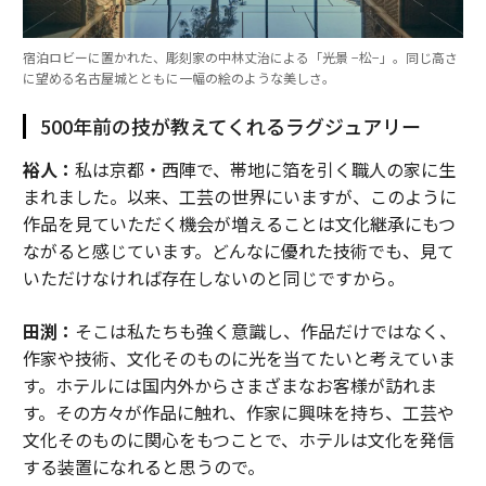
宿泊ロビーに置かれた、彫刻家の中林丈治による「光景 −松−」。同じ高さ
に望める名古屋城とともに一幅の絵のような美しさ。
500年前の技が教えてくれるラグジュアリー
裕人：
私は京都・西陣で、帯地に箔を引く職人の家に生
まれました。以来、工芸の世界にいますが、このように
作品を見ていただく機会が増えることは文化継承にもつ
ながると感じています。どんなに優れた技術でも、見て
いただけなければ存在しないのと同じですから。
田渕：
そこは私たちも強く意識し、作品だけではなく、
作家や技術、文化そのものに光を当てたいと考えていま
す。ホテルには国内外からさまざまなお客様が訪れま
す。その方々が作品に触れ、作家に興味を持ち、工芸や
文化そのものに関心をもつことで、ホテルは文化を発信
する装置になれると思うので。