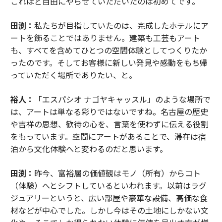
これほど自由にやらせていただいたのは初めてです。
advertisement
田渕：
私たちが目指していたのは、完成したホテルにア
ートを飾ることではありません。建築も工芸もアート
も、すべてを含めてひとつの空間体験としてつくりたか
ったのです。そしてお客様に新しい発見や感動をもち帰
っていただく場所でありたい、と。
裕人：
「エスパシオ ナゴヤキャッスル」のような場所で
は、アートは単なる彩りではないですね。名古屋の歴史
や吉祥の思想、歓待の心を、言葉を使わずに伝える役割
をもっています。空間にアートがあることで、滞在は宿
泊から文化体験へと変わるのだと思います。
田渕：
昨今、富裕層の価値観はモノ（所有）からコト
（体験）へとシフトしているといわれます。以前はラグ
ジュアリーというと、広い部屋や豪華な設備、高価な食
材などが中心でした。しかし今はその土地にしかない文