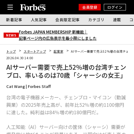
会員登録
ログイン
新着記事
人気記事
会員限定記事
カテゴリ
連載
コ
Forbes JAPAN MEMBERSHIP 新機能｜
NEWS
記事ページ内の広告表示を最小限にしました
トップ
スタートアップ
起業家
AIサーバー需要で売上52％増の台湾チェン
2026.04.30 14:00
AIサーバー需要で売上52％増の台湾チェン
ブロ、率いるのは70歳「シャーシの女王」
Cat Wang | Forbes Staff
台湾の電子機器メーカー、チェンブロ・マイコン（勤誠
興業）の2025年売上高が、前年比52％増の約1100億円
に達した。純利益は84％増の約180億円だ。
人工知能（AI）サーバー向けの筐体（シャーシ）需要が