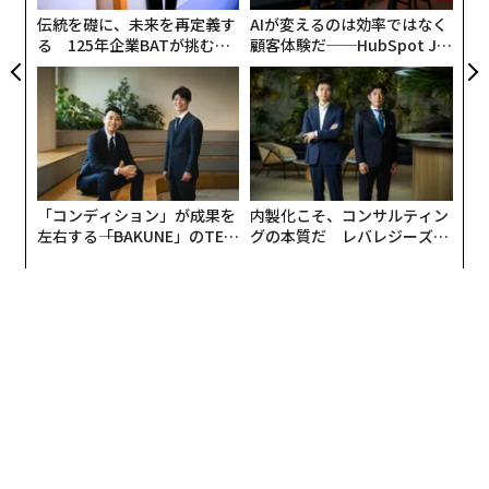
伝統を礎に、未来を再定義す
AIが変えるのは効率ではなく
る 125年企業BATが挑むス
顧客体験だ──HubSpot Ja
モークレスな未来
panが語る「Grow Better」
な組織のつくり方
「コンディション」が成果を
内製化こそ、コンサルティン
左右する――「BAKUNE」のTEN
グの本質だ レバレジーズが
TIALが支える「挑戦者の明
実践する、次世代ファームの
日」
全貌