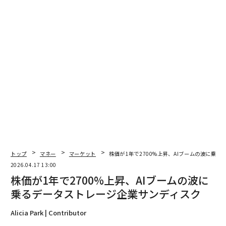
翻訳＝上田裕資
2026年9月号発売中
最新号の購入はこちらから
メンバーシップに登録する
トップ
マネー
マーケット
株価が1年で2700%上昇、AIブームの波に乗
2026.04.17 13:00
関連記事
株価が1年で2700%上昇、AIブームの波に
乗るデータストレージ企業サンディスク
株価が1年で2700%上昇、AIブームの波に乗るデータストレージ企業サンデ
ィスク
Alicia Park | Contributor
Nvidiaが1兆ドルを賭けた「決して退勤しないAI」