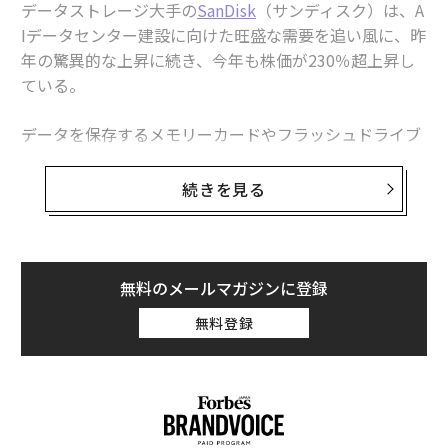
データストレージ大手の
SanDisk
（サンディスク）は、A
Iデータセンター建設に向けた旺盛な需要を追い風に、昨
エアテルとパートナー企業、インドのAIブームに乗りデータセンター事業
年の驚異的な上昇に続き、今年も株価が230％超上昇し
に10億ドル投資へ
ている。
AIの成長を阻むのはGPUではなく電力だ──ITインフラが解決の鍵を握る
データを保存するメモリーカードやフラッシュドライブ
アンソロピックとの契約でCoreWeave株が上昇──前日にはメタと3.3兆
を製造するサンディスクの株価は、1年間で2700％以上
円提携を発表
上昇した。つまり、1年前に同社の株式に3万5000ドル
続きを見る
（約557万円）投資していれば、今日その価値は100万ド
Amazon/アマゾン
Intel/インテル
NVIDIA / エヌビディア
ル（約1億5900万円）になっていたことになる。
タグ：
Oracle/オラクル
起業家/起業
台湾
データセンター
AWS/Amazon Web Services
女性活躍
同社は米国時間4月20日、金融セクターを除く最大100社
無料のメールマガジンに登録
で構成される指数「NASDAQ 100」に組み入れられ、ソ
無料登録
フトウェア企業アトラシアンに代わって採用される予定
advertisement
だ。これは、ソフトウェアから離れる市場シフトが続い
ていることを反映している。