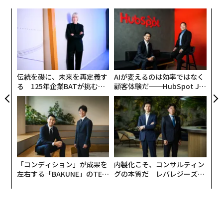
キ
な
か。
術
キャ
た
ア
R S
ア
の
た
伝統を礎に、未来を再定義す
AIが変えるのは効率ではなく
る 125年企業BATが挑むス
顧客体験だ──HubSpot Ja
モークレスな未来
panが語る「Grow Better」
な組織のつくり方
「コンディション」が成果を
内製化こそ、コンサルティン
左右する――「BAKUNE」のTEN
グの本質だ レバレジーズが
TIALが支える「挑戦者の明
実践する、次世代ファームの
日」
全貌