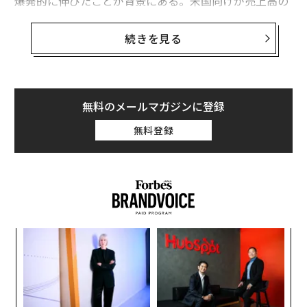
爆発的に伸びたことが背景にある。米国向けが売上高の
半分以上を占め、AWS・マイクロソフト・オラクルとい
ったハイパースケーラー（大規模クラウド事業者）に製
続きを見る
品を供給している。
同社の株価は過去1年で約3倍に上昇し、時価総額は約54
50億円に達した。率いるのは、1983年に夫レオンなどと
無料のメールマガジンに登録
同社を共同創業した会長のマギー・チェン（70）であ
無料登録
る。台湾では「シャーシの女王」とも呼ばれ、2024年に
はフォーブスアジアの「パワー・ビジネスウーマン」に
選ばれた。AIインフラ投資ブームが続く中、チェンブロ
はテキサス州とマレーシアでの新工場建設も進めてい
る。
キ
な
か。
術
キャ
た
ア
R S
ア
の
た