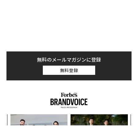
よって加速する NORQAIN JA
グの本質だ レバレジーズが
PAN 特別座談会
実践する、次世代ファームの
全貌
〜決断する人のAI〜AI時代の
AIが変えるのは効率ではなく
金融パラダイムシフト、「超
顧客体験だ──HubSpot Ja
個別化」の核心 【MUFG×ウ
panが語る「Grow Better」
ェルスナビ×PwC】
な組織のつくり方
トップ
マネー
a16z、過去最大の2.4兆円でAIと暗号資産に賭ける──ホロ
2026.04.20 12:00
a16z、過去最大の2.4兆円でAIと暗号資産
に賭ける──ホロウィッツが語る「競争ル