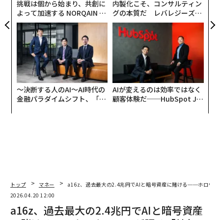
関連記事
a16z、過去最大の2.4兆円でAIと暗号資産に賭ける──ホロウィッツが語る
「競争ルールの崩壊」
意思決定の「理由」を記録する「コンテキストグラフ」、VCが1兆ドル市場
と予測
従業員2人で年商18億ドル、AIが実現した「一人ビリオネア企業」の衝撃
OpenAI、PE各社に17.5%の利回り保証を提示──アンソロピックとの企業
向けAI競争が激化
ファッションテックに熱視線、VCが見出す「兆ドル市場」の可能性
Amazon/アマゾン
IPO/新規公開株式
イーロン・マスク
ソフトバンク
Microsoft/マイクロソフト
タグ：
NVIDIA / エヌビディア
OpenAI
ベンチャーキャピタル/VC
投資/投資家
サム・アルトマン
米国株