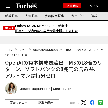
会員登録
ログイン
新着記事
人気記事
会員限定記事
カテゴリ
連載
コ
Forbes JAPAN MEMBERSHIP 新機能｜
NEWS
記事ページ内の広告表示を最小限にしました
トップ
マネー
OpenAIの資本構成表流出 MSの18倍のリターン、ソフトバ
2026.04.23 13:00
OpenAIの資本構成表流出 MSの18倍のリ
ターン、ソフトバンクの8兆円の含み益、
アルトマンは持分ゼロ
Josipa Majic Predin | Contributor
著者フォロー
記事を保存