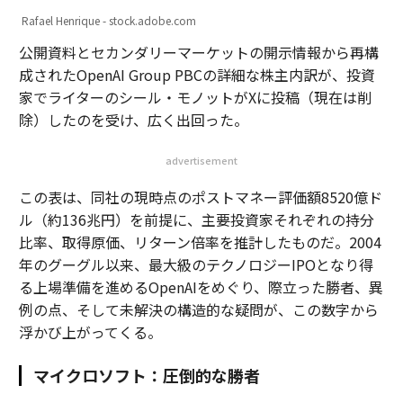
Rafael Henrique - stock.adobe.com
公開資料とセカンダリーマーケットの開示情報から再構
成されたOpenAI Group PBCの詳細な株主内訳が、投資
家でライターのシール・モノットがXに投稿（現在は削
除）したのを受け、広く出回った。
advertisement
この表は、同社の現時点のポストマネー評価額8520億ド
ル（約136兆円）を前提に、主要投資家それぞれの持分
比率、取得原価、リターン倍率を推計したものだ。2004
年のグーグル以来、最大級のテクノロジーIPOとなり得
る上場準備を進めるOpenAIをめぐり、際立った勝者、異
例の点、そして未解決の構造的な疑問が、この数字から
浮かび上がってくる。
マイクロソフト：圧倒的な勝者