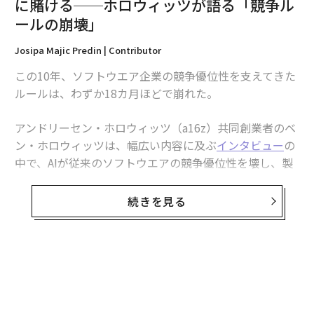
advertisement
無料のメールマガジンに登録
無料登録
な
術
た
ア
ア
の
た
挑戦は個から始まり、共創に
内製化こそ、コンサルティン