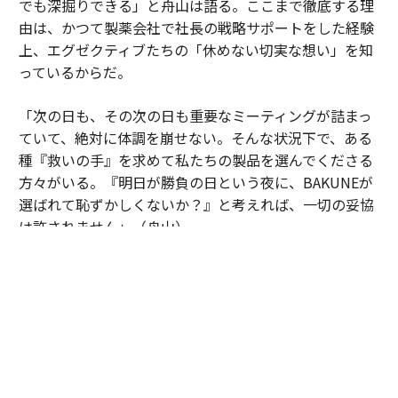
でも深掘りできる」と舟山は語る。ここまで徹底する理
由は、かつて製薬会社で社長の戦略サポートをした経験
上、エグゼクティブたちの「休めない切実な想い」を知
っているからだ。
「次の日も、その次の日も重要なミーティングが詰まっ
ていて、絶対に体調を崩せない。そんな状況下で、ある
種『救いの手』を求めて私たちの製品を選んでくださる
方々がいる。『明日が勝負の日という夜に、BAKUNEが
選ばれて恥ずかしくないか？』と考えれば、一切の妥協
は許されません」（舟山）