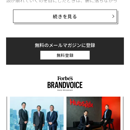
談が崩れていくのを目にしたときは、腑に落ちなかっ
た。リードスコアは高く、シーケンスは設計どおりに実
行され、あらゆるシグナルが成約を示していた。ところ
続きを見る
が買い手は姿を消した。数週間後、彼女から届いた返答
は、私のレベニューオペレーションの捉え方を一変させ
た。「誰にも本当に話を聞いてもらえた気がしなかっ
た」というのだ。
無料のメールマガジンに登録
無料登録
この出来事は、多くの組織で共通して見られる認識のギ
ャップを浮き彫りにした。リーダーが自動化、データ、
予測システムに多額の投資をするほど、「システムが優
れていれば結果も良くなる」という危うい前提が生まれ
ていく。営業チームの構築と拡大に携わってきた経験か
ら言えば、実際には逆であることが少なくない。テクノ
模組
“
ロジーが高度になるほど、人間的要素の重要性は増す。
“使
オ
買い手が反応するのはシーケンスやスコアではない。ど
【N
ジ
挑
れほど理解されていると感じられるかである。
C】
よっ
PA