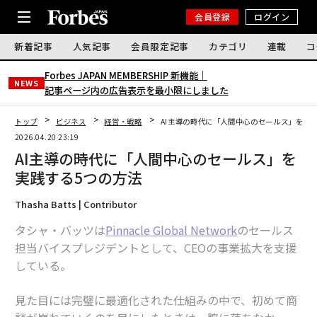
会員登録
ログイン
新着記事
人気記事
会員限定記事
カテゴリ
連載
コ
Forbes JAPAN MEMBERSHIP 新機能｜
NEWS
記事ページ内の広告表示を最小限にしました
トップ
ビジネス
経営・戦略
AI主導の時代に「人間中心のセールス」を実
2026.04.20 23:19
AI主導の時代に「人間中心のセールス」を
実践する5つの方法
Thasha Batts | Contributor
タシャ・バッツは
Pinnacle Global Network
のセールス
担当バイスプレジデントとして、CEOの事業拡大を支援
している。
見た目には完璧に最適化された仕組みの中で、初めて商