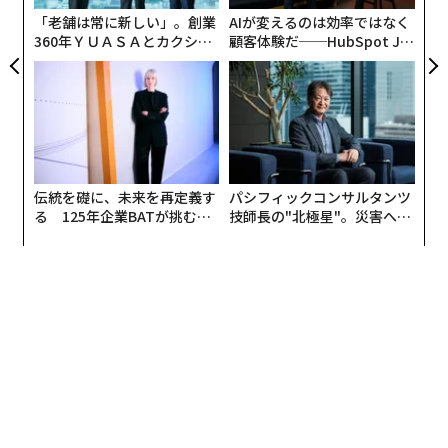
営業リーダーがAIやその他の先端技術をチームの業務に
「老舗は常に新しい」。創業
AIが変えるのは効率ではなく
取り入れ続けるなら、同時に、営業を人間的なものに保
360年ＹＵＡＳＡとカクシン
顧客体験だ──HubSpot Ja
つための次の5つの柱を確立しなければならない。
CEO田尻望が語る、AIを超え
panが語る「Grow Better」
る人の価値
な組織のつくり方
1. 解釈的傾聴を受け入れる
現在、多くのチームは情報を「記録」することに長けて
いる。通話録音、文字起こし、顧客関係管理（CRM）の
メモにより、取りこぼしは起きにくい。だが、情報を集
伝統を礎に、未来を再定義す
パシフィックコンサルタンツ
めることは、理解することと同義ではない。
る 125年企業BATが挑むス
技師長の"北極星"。災害への
モークレスな未来
無力感を乗り越え見つけた、
防災一筋20年の答え
かつて、どんな通話も正確に要約できる担当者と働いた
ことがある。反論はすべて記録され、次のステップも明
確だったのに、商談は一貫して停滞していた。彼の通話
を一緒に振り返ると、彼は意味ではなく内容を聞いてい
ることが分かった。例えばある会話で、買い手は予算へ
の懸念を何度も口にし、そのたびに話し始めるまでの間
が長くなっていた。記録上は一般的な反論に見える。だ
が実際は、不確実性に根ざしたためらいだった。