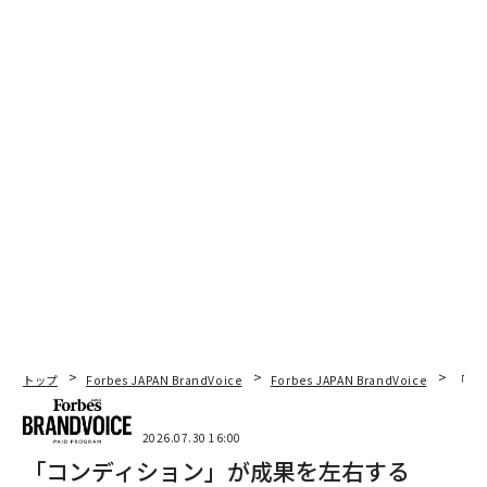
関連記事
プレゼンで最高のアイデアを出し惜しみすべき理由
「横領」と「北朝鮮労働者潜入」、急拡大のAI新興メルコアを襲う乱気流
中古航空機取引が示す企業の成長期待
給与アップだけじゃない、従業員の経済的安定を支える7つの方法
戦略と実行のギャップ：200のプロジェクトが停滞した組織の教訓
AI / 人工知能
リーダー/リーダーシップ
組織/組織文化
タグ：
会話
営業/セールス
自動化
トップ
Forbes JAPAN BrandVoice
Forbes JAPAN BrandVoice
「コン
2026.07.30 16:00
advertisement
「コンディション」が成果を左右する