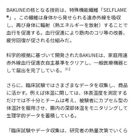
BAKUNEの核となる技術は、特殊機能繊維「SELFLAME
®」。この繊維は身体から発せられる遠赤外線を吸収
し、再び身体に輻射（熱エネルギーを放射）することで
血行を促進する。血行促進により筋肉のコリ等の改善、
疲労回復が促される仕組みだ。
科学的根拠に基づいて開発されたBAKUNEは、家庭用遠
赤外線血行促進衣自主基準をクリアし、一般医療機器と
※2
して届出を完了している。
さらに、臨床試験ではさまざまなデータを収集し、商品
に活かす。例えば体温に関しては、体表温度を測定する
だけでは不十分とチームは考え、被験者にカプセル型の
体温計を服用させ、腸内の深部体温をモニタリングして
生理学的データを蓄積している。
「臨床試験やデータ収集は、研究者の熱量次第でいくら