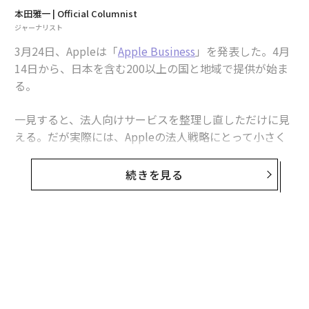
本田雅一 | Official Columnist
ジャーナリスト
3月24日、Appleは「
Apple Business
」を発表した。4月
14日から、日本を含む200以上の国と地域で提供が始ま
る。
一見すると、法人向けサービスを整理し直しただけに見
える。だが実際には、Appleの法人戦略にとって小さく
ない転換点だ。これまで分かれていた管理機能をまとめ
ただけでなく、企業のIT基盤と顧客接点の両方に入り込
続きを見る
む入口を作ったからだ。
バラバラだった3つを1つの顔に
無料のメールマガジンに登録
Appleの法人向けサービスは、これまで3つに分かれてい
た。デバイスの登録・配布基盤である「Apple Business
無料登録
Manager」、MDM（Mobile Device Management、モバ
イルデバイス管理）やAppleCare+をまとめた中小企業向