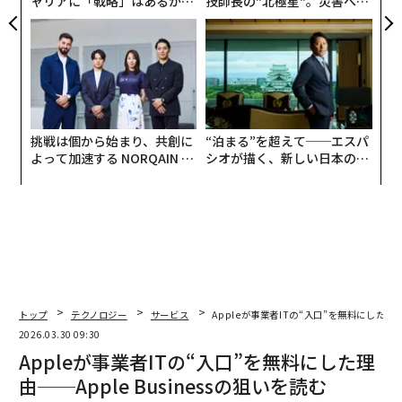
ャリアに「戦略」はあるか。
技師長の"北極星"。災害への
トップエグゼクティブのキャ
無力感を乗り越え見つけた、
リアに触れる1日│CAREER S
防災一筋20年の答え
UMMIT 2026
挑戦は個から始まり、共創に
“泊まる”を超えて──エスパ
よって加速する NORQAIN JA
シオが描く、新しい日本のラ
PAN 特別座談会
グジュアリー（前編）
トップ
テクノロジー
サービス
Appleが事業者ITの“入口”を無料にした理由─
2026.03.30 09:30
Appleが事業者ITの“入口”を無料にした理
由──Apple Businessの狙いを読む