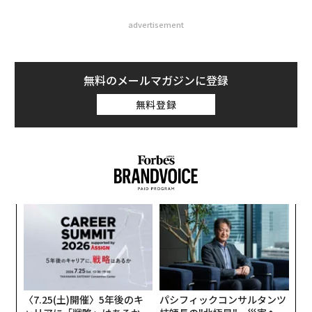
advertisement
無料のメールマガジンに登録
無料登録
模組
〜
“使
金
【N
個
エ
C】
ェ
設オ
が
が
〈7.25(土)開催〉5年後のキ
パシフィックコンサルタンツ