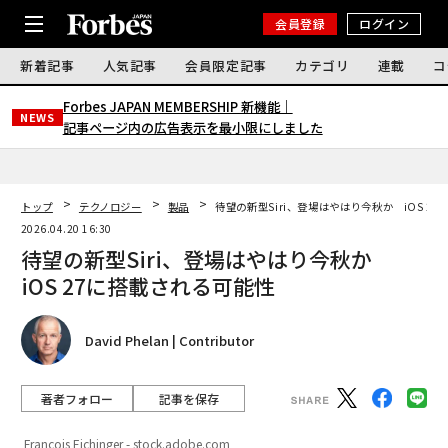
会員登録
ログイン
新着記事
人気記事
会員限定記事
カテゴリ
連載
コ
Forbes JAPAN MEMBERSHIP 新機能｜
NEWS
記事ページ内の広告表示を最小限にしました
トップ
テクノロジー
製品
待望の新型Siri、登場はやはり今秋か iOS 2
2026.04.20 16:30
待望の新型Siri、登場はやはり今秋か
iOS 27に搭載される可能性
David Phelan | Contributor
著者フォロー
記事を保存
Francois Eichinger - stock.adobe.com