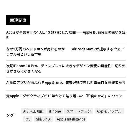
関連記事
Appleが事業者ITの“入口”を無料にした理由──Apple Businessの狙いを読
む
なぜ9万円のヘッドホンが売れるのか──AirPods Max 2が提示するウェア
ラブルAIという新市場
次期iPhone 18 Pro、ディスプレイに大きなデザイン変更の可能性 切り欠
きがさらに小さくなる
AI量産アプリがあふれるApp Store、審査遅延で苦しむ真面目な開発者たち
元Appleエグゼクティブが10年かけて辿り着いた「和食のため」のワイン
AI / 人工知能
iPhone
スマートフォン
Apple/アップル
タグ：
iOS
Siri/Siri AI
Apple Intelligence