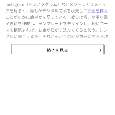
Instagram（インスタグラム）などのソーシャルメディ
アを見ると、誰もがデジタル商品を販売して
お金を稼ぐ
ことがいかに簡単かを語っている。彼らは皆、簡単な電
子書籍を作成し、テンプレートをデザインし、短いコー
スを構築すれば、お金が転がり込んでくると言う。シン
プルに聞こえるが、それこそがこの話が急速に広まる理
由だ。人々は常に、多くの労力や学位、何年もの訓練を
必要としない、手っ取り早くお金を稼ぐ方法を求めてき
続きを見る
たが、何かがあまりにも良すぎる話に聞こえる場合、そ
こには理由がある。自宅に座ってAI（人工知能）を使
い、月に数千ドル、あるいは週に数千ドルを稼ぎ始めら
れると誰かが言えば、それが可能だと人々を納得させ
る。可能かもしれないが、人々は本当にそのお金を稼い
でいるのだろうか。
少し立ち止まって実際に何が起きているかを見てみる
と、結果は全く異なる物語を語っている。これらのコン
テンツはすべて簡単に聞こえるが、ほとんどの人はデジ