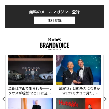
無料のメールマガジンに登録
無料登録
果を
エ
EN
設オ
明
が
内
が
グ
実
全
革新は下山で生まれる──レ
「誠実さ」は競争力になるか
クサスが新型TZとESに込め
──WEOYモナコで見た、く
た「DISCOVER」の哲学
ら寿司の経営哲学