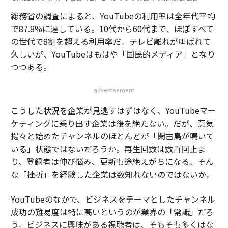
総務省の調査によると、YouTubeの利用率は全年代平均
で87.8%に達している。10代から60代まで、ほぼすべて
の世代で8割を超える利用率だ。テレビ離れが叫ばれて
久しいが、YouTubeはもはや「国民的メディア」となり
つつある。
advertisement
こうした状況を企業が見逃すはずはなく、YouTubeマー
ケティングに乗り出す企業は後を絶たない。だが、意気
揚々と始めたチャンネルのほとんどが「閑古鳥が鳴いて
いる」状態ではないだろうか。再生回数は数百回止ま
り、登録者は伸び悩み、更新も途絶えがちになる。そん
な「挫折」を経験した企業は数知れないのではないか。
YouTubeのなかで、ビジネスをテーマとしたチャンネル
成功の難易度は特に高いというのが業界の「常識」だろ
う。ビジネスに興味がある視聴者は、そもそも多くはな