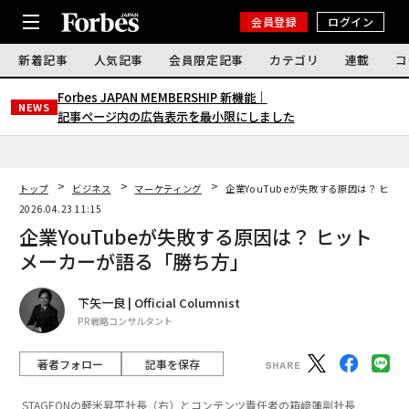
会員登録
ログイン
新着記事
人気記事
会員限定記事
カテゴリ
連載
コ
Forbes JAPAN MEMBERSHIP 新機能｜
NEWS
記事ページ内の広告表示を最小限にしました
トップ
ビジネス
マーケティング
企業YouTubeが失敗する原因は？ ヒ
2026.04.23 11:15
企業YouTubeが失敗する原因は？ ヒット
メーカーが語る「勝ち方」
下矢一良 | Official Columnist
PR戦略コンサルタント
著者フォロー
記事を保存
STAGEONの軽米昇平社長（右）とコンテンツ責任者の箱﨑蓮副社長