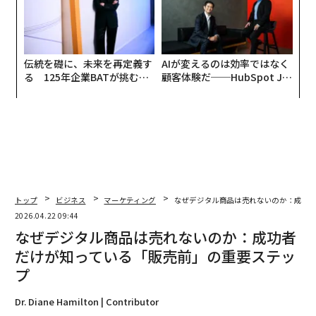
伝統を礎に、未来を再定義す
AIが変えるのは効率ではなく
る 125年企業BATが挑むス
顧客体験だ──HubSpot Ja
モークレスな未来
panが語る「Grow Better」
な組織のつくり方
トップ
ビジネス
マーケティング
なぜデジタル商品は売れないのか：成功
2026.04.22 09:44
なぜデジタル商品は売れないのか：成功者
だけが知っている「販売前」の重要ステッ
プ
Dr. Diane Hamilton | Contributor