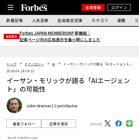
会員登録
ログイン
新着記事
人気記事
会員限定記事
カテゴリ
連載
コ
Forbes JAPAN MEMBERSHIP 新機能｜
NEWS
記事ページ内の広告表示を最小限にしました
トップ
テクノロジー
AI
イーサン・モリックが語る「AIエージェント」の
2026.04.18 06:21
イーサン・モリックが語る「AIエージェン
ト」の可能性
John Werner | Contributor
著者フォロー
記事を保存
stock.adobe.com