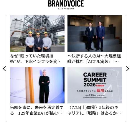
「
左右
T
革
日
ク
た「
なぜ“眠っていた環境技
〜決断する人のAI〜大規模組
術”が、下水インフラを変え
織が挑む「AIフル実装」“使
たのか──産総研×月島JFE
う”企業から“動く”企業へ【N
アクアソリューションの10年
TTドコモビジネス×PwC】
伝統を礎に、未来を再定義す
〈7.25(土)開催〉5年後のキ
る 125年企業BATが挑むス
ャリアに「戦略」はあるか。
モークレスな未来
トップエグゼクティブのキャ
リアに触れる1日│CAREER S
UMMIT 2026