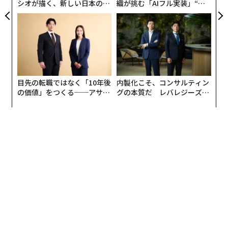
シオが描く、新しい日本のラ
織が挑む「AIフル実装」“使
グジュアリー（前編）
う”企業から“動く”企業へ【N
TTドコモビジネス×PwC】
目先の転職ではなく「10年後
内製化こそ、コンサルティン
の価値」をつくる──アサイ
グの本質だ レバレジーズが
ンの長期伴走型支援とは
実践する、次世代ファームの
全貌
2026年9月号発売中