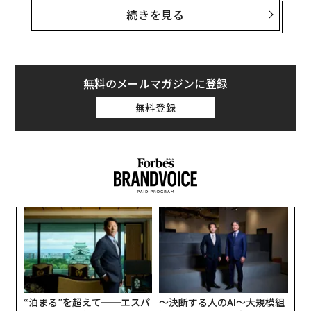
れとも世界のビジネスに共通する盲点があるのだろう
続きを見る
か。
その楽観と不安の双方の中心にあるのがテクノロジー
だ。Forbes Researchが調査した経営幹部（C-suite）11
無料のメールマガジンに登録
50人は、テクノロジーを成長機会の第1位（41％）に挙
無料登録
げる一方で、成長課題の第1位（33％）にも同時に位置
づけた。
〜
金
個
〈7
ェ
ャ
ト
リア
“泊まる”を超えて──エスパ
〜決断する人のAI〜大規模組
UM