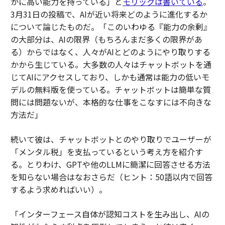
かに高い能力を持っている」と
モリックは書いている
。
3月31日の投稿で、AIが近い将来どのように進化するか
について論じたものだ。「このいわゆる『能力の余剰』
の大部分は、AIの限界（もちろんまだ多くの限界があ
る）からではなく、人々がAIとどのようにやり取りする
かから生じている。大多数の人々はチャットボットを通
じてAIにアクセスしており、しかも通常は能力の低いモ
デルの無料版を使っている。チャットボットは簡単な質
問には問題ないが、本格的な仕事をこなすには不向きな
方法だ」
続いて彼は、チャットボットとのやり取りでユーザーが
「メンタル税」を支払っているという考え方を紹介す
る。とりわけ、GPTや他のLLMに簡潔に回答させる方法
を知らない場合はなおさらだ（ヒント：50語以内で回答
するよう求めればいい）。
「インターフェース自体が認知コストを生み出し、AIの