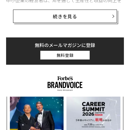
中小企業の経営者は、AIを通じて生産性と収益の向上を
図りたいと考えているはずだ。しかし、彼らの多くは技
術的知見を欠き、どこから着手すべきかに苦慮してい
続きを見る
る。筆者はクライアントに対し、外部ソリューションの
購入か自社開発かという、二者択一の決断を常に提言し
ている。
無料のメールマガジンに登録
AIの外部調達
無料登録
外部調達を選択する場合、まずはMicrosoft 365やGoogl
e Workspaceなどの既存アプリケーションを再点検し、
アップグレードや新機能のサブスクリプションを行う
か、外部のサービスプロバイダーやコンサルタントを介
し、CopilotやGeminiの性能を最大限に引き出すことが
求められる。
果を
A
EN
顧客
明
pa
〜
な
織
う