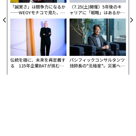
T
「誠実さ」は競争力になるか
〈7.25(土)開催〉5年後のキ
──WEOYモナコで見た、く
ャリアに「戦略」はあるか。
ら寿司の経営哲学
トップエグゼクティブのキャ
リアに触れる1日│CAREER S
UMMIT 2026
伝統を礎に、未来を再定義す
パシフィックコンサルタンツ
る 125年企業BATが挑むス
技師長の"北極星"。災害への
モークレスな未来
無力感を乗り越え見つけた、
防災一筋20年の答え