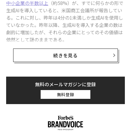
中小企業の半数以上
（約58%）が、すでに何らかの形で
生成AIを導入していると、米国商工会議所が報告してい
中小企業に即効性をもたらす10のAIエージェント
る。これに対し、昨年は4分の1未満しか生成AIを使用し
ていなかった。昨年以降、生成AIを導入する企業の数は
製造業の95%が「AIは不可欠」と認識──それでも導入が進まない本当の
理由
劇的に増加したが、それらの企業にとってのその価値は
依然として謎のままである。
Web広告代理店はもう不要か、AIで中小企業の集客担う「Mega」にa16z
マッキンゼーの調査によると
、生成AIの導入により具体
ほか複数有力VCが投資
的で測定可能な財務的利益を経験した企業はわずか6%
続きを見る
AI導入で中小企業の売上が増加──10万社調査が示す成長への道筋
にすぎない。つまり、生成AIを導入した企業の94%は、
それを効果的に活用できていないのである。
タグ：
AI / 人工知能
中小企業
バイブコーディング
ほとんどの企業が生成AIの潜在能力を活用するのに苦労
無料のメールマガジンに登録
している主な理由は、技術の品質や使用されるプロンプ
無料登録
advertisement
トの限界によるものではない。むしろ、既存のブランド
が欠如していることが原因である。コンテンツ作成に生
成AIを活用する前に、正式なブランド基盤を確立したブ
ランドは、あらゆるAIコンテンツ生成ツールから一貫性
のある高品質なアウトプットを得られる可能性が高い。