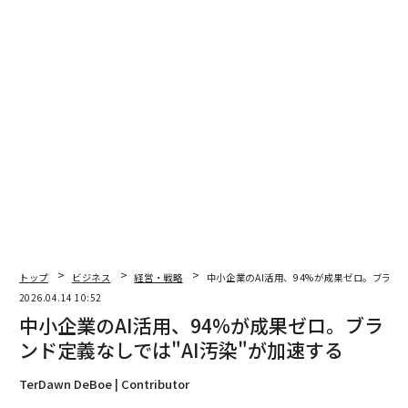
朝香実
2026年9月号発売中
最新号の購入はこちらから
メンバーシップに登録する
トップ
ビジネス
経営・戦略
中小企業のAI活用、94%が成果ゼロ。ブランド
2026.04.14 10:52
中小企業のAI活用、94%が成果ゼロ。ブラ
ンド定義なしでは"AI汚染"が加速する
関連記事
TerDawn DeBoe | Contributor
中小企業のAI活用、94%が成果ゼロ。ブランド定義なしでは"AI汚染"が加
速する