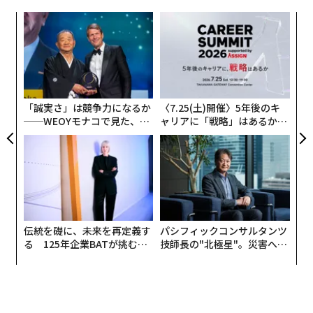
企業のブランドを定義する文書が存在しない場合、すべ
果を
A
てのAIベースのコンテンツ生成システムは、汎用的でブ
EN
顧客
ランド性のないコンテンツを生成する。そのため、
明
pa
〜
消費者（ほぼ50%）は、AIを使用して作成された汎用的
な
織
な
う
ブランド性のないコンテンツを容易に認識する可能性が
T
「誠実さ」は競争力になるか
〈7.25(土)開催〉5年後のキ
ある。AIは本質的に中立であるため、意図的にクライア
──WEOYモナコで見た、く
ャリアに「戦略」はあるか。
ントのブランドイメージを低下させたり、損なったりす
ら寿司の経営哲学
トップエグゼクティブのキャ
ることはできない。
リアに触れる1日│CAREER S
UMMIT 2026
計画性のないAI使用により、ブランドメッセー
ジの一貫性が崩壊する
生成AIが大規模に採用される以前は、企業がブランドメ
伝統を礎に、未来を再定義す
パシフィックコンサルタンツ
ッセージに混乱を生じさせる速度は、主に企業が混乱を
る 125年企業BATが挑むス
技師長の"北極星"。災害への
モークレスな未来
無力感を乗り越え見つけた、
招くコンテンツを生成できる速さによって決まってい
防災一筋20年の答え
た。たとえば、企業が週に2回ソーシャルメディアに投
稿し、週に1回ブログ記事を公開する場合、混乱を招く
コンテンツを作成するのにかかる時間は、企業がその特