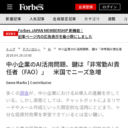
会員登録
ログイン
新着記事
人気記事
会員限定記事
カテゴリ
連載
コ
Forbes JAPAN MEMBERSHIP 新機能｜
NEWS
記事ページ内の広告表示を最小限にしました
トップ
テクノロジー
AI
中小企業のAI活用問題、鍵は「非常勤AI責任者（
2026.04.26 10:00
中小企業のAI活用問題、鍵は「非常勤AI責
任者（FAO）」 米国でニーズ急増
Gene Marks | Contributor
多くの
調査
が、中小企業におけるAI導入の進展を示して
いる。しかし実態としては、チャットボットによるリサ
ーチやメール作成といった限定的な活用にとどまり、十
分な投資対効果を享受できているとは言い難い。