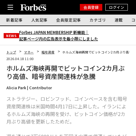
会員登録
ログイン
新着記事
人気記事
会員限定記事
カテゴリ
連載
コ
Forbes JAPAN MEMBERSHIP 新機能｜
NEWS
記事ページ内の広告表示を最小限にしました
トップ
マネー
暗号資産
ホルムズ海峡再開でビットコイン2カ月ぶり高値、
2026.04.18 11:00
ホルムズ海峡再開でビットコイン2カ月ぶ
り高値、暗号資産関連株が急騰
Alicia Park | Contributor
ストラテジー、ロビンフッド、コインベースを含む暗号
資産関連株は米国時間4月17日に上昇した。イランによ
るホルムズ海峡の再開を受け、ビットコイン価格が2カ
月ぶり高値を更新したためだ。