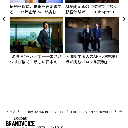
億ドル（約9.5兆円）超相当にのぼる。
ェ
伝統を礎に、未来を再定義す
AIが変えるのは効率ではなく
る 125年企業BATが挑むス
顧客体験だ──HubSpot Ja
イーサリアム、XRP、ソラナの価格は今週いずれも約1
モークレスな未来
panが語る「Grow Better」
0％上昇している。
な組織のつくり方
「暗号資産の冬」を経た回復局面となるか
暗号資産価格は、いわゆる「暗号資産の冬（クリプト・
ウィンター）」を経て上昇している。この冬の間ビット
“泊まる”を超えて──エスパ
〜決断する人のAI〜大規模組
コインは、2025年10月の史上最高値約12万5000ドルか
シオが描く、新しい日本のラ
織が挑む「AIフル実装」“使
ら、2026年2月に約6万3000ドルへと約50％下落した。
グジュアリー（前編）
う”企業から“動く”企業へ【N
TTドコモビジネス×PwC】
この長期下落は、米国・イラン紛争勃発が世界のリスク
選好を揺さぶったことで、さらに加速した。
暗号資産の下落はストラテジーのような企業にも打撃を
与え、同社は3月末終了の四半期で約145億ドル（約2.3
兆円）の価値を失ったと報告している。
トップ
Forbes JAPAN BrandVoice
Forbes JAPAN BrandVoice
伝統
過去の「暗号資産の冬」を振り返
2026.08.05 16:00