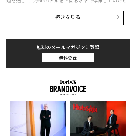
週を通じて7万6000ドルを下回る水準で停滞していたビ
ットコイン価格は、4月17日朝に7万8000ドルを突破
し、2カ月ぶりの高値に達した。
続きを見る
ストラテジーは一時16％上昇。ロビンフッドとコインベ
ースの株価は4月17日にいずれも約6％上昇しており、3
銘柄はいずれも今週約30％上昇している。
無料のメールマガジンに登録
無料登録
これら急伸は、イランが4月17日にホルムズ海峡を再開
すると発表したことを受けたもので、より広範な株式市
場の上昇の一部だ。S&P500種株価指数やナスダックを
含む主要指数は過去最高値に達した。
トレジャリー企業ストラテジーは、億万長者マイケル・
な
セイラー（純資産49億ドル［約7742億円］）が率いるビ
術
ットコイン保有企業だ。過去2週間で10億ドル（約1580
た
億円。1ドル＝158円換算）相当の暗号資産を購入し、同
〜
ア
金
社の保有量は78万897BTCに増加した。これは現在600
個