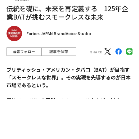
次ページ ＞
る
伝統を礎に、未来を再定義する 125年企
業BATが挑むスモークレスな未来
1
2
Forbes JAPAN BrandVoice Studio
著者フォロー
記事を保存
2026年9月号発売中
ブリティッシュ・アメリカン・タバコ（BAT）が目指す
「スモークレスな世界」。その実現を先導するのが日本
最新号の購入はこちらから
市場であるという。
メンバーシップに登録する
同社で、アジア太平洋・中東・アフリカなど50以上の
国・地域を擁するAPMEA地域のディレクターを務めるパ
スカル・ムルメステールに戦略を聞いた。
関連記事
来年125周年を迎えるブリティッシュ・アメリカン・タ