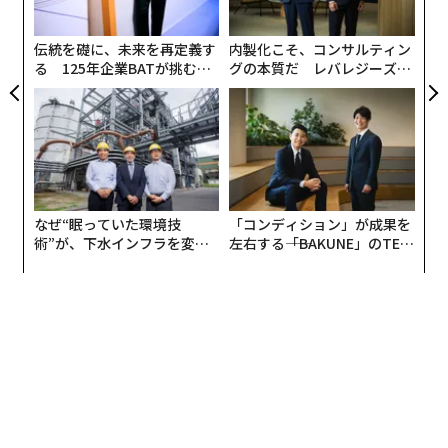
の要件を織り込む必要がある。
が
わ
伝統を礎に、未来を再定義す
内製化こそ、コンサルティン
AI導入に確信を持てない組織は、まず次の点に取り組む
る 125年企業BATが挑むス
グの本質だ レバレジーズが
べきである。
モークレスな未来
実践する、次世代ファームの
全貌
タスク実行ではなく、成果（アウトカム）のオーナーシ
ップを支えるように、マネージドサービスのオペレーテ
ィングモデルを整合させる。
セキュリティ、コンプライアンス、リスク管理を、事後
の承認プロセスとして扱うのではなく、サービス設計に
なぜ“眠っていた環境技
「コンディション」が成果を
術”が、下水インフラを変え
左右する――「BAKUNE」のTEN
直接組み込む。
たのか──産総研×月島JFE
TIALが支える「挑戦者の明
アクティビティ量ではなく、安定性、予防、学習を重視
アクアソリューションの10年
日」
するITサービスマネジメントのアプローチを確立する。
運用データと業務データが正確で、ガバナンスされ、ア
クセス可能であることを担保する。
人材とカルチャーも同様に重要である。AIを活用したア
プリケーション管理サービスには、新たな働き方が求め
られる。プロセスのオーナーシップ強化、業務部門とIT