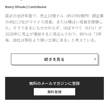
も多く、意図せず「改善」ではなく「作業量」に報いる
Romy Oltuski | Contributor
結果になっている。
直近の会計年度で、売上10億ドル（約1590億円）超企業
組織はこのモデルをリセットすべきである。マネージド
の4社に1社がマイナス成長、または横ばい成長を経験し
サービスの目的は、インシデントをより効率的に処理す
た。そうであるにもかかわらず、ほぼすべて（91％）が
ることではなく、インシデントを未然に防ぐことであ
2026年に売上が増加すると見込んでおり、86％は「3年
る。
後、自社は現在より強い立場にある」と考えている。
そのためには、プロアクティブ（能動的）な問題管理を
そこには、並外れた戦略的明晰さがあるのだろうか、そ
徹底する必要がある。再発するインシデントは、チケッ
れとも世界のビジネスに共通する盲点があるのだろう
続きを見る
ト解決を繰り返すのではなく、根本原因分析とエンジニ
か。
アリングによる是正を引き起こすべきだ。例えば、繰り
返し発生するサービス障害が、データ品質の低さや脆弱
その楽観と不安の双方の中心にあるのがテクノロジー
な連携に起因する場合、優先すべきは、それらの欠陥を
だ。Forbes Researchが調査した経営幹部（C-suite）11
無料のメールマガジンに登録
源流で修正することである。時間の経過とともに、この
50人は、テクノロジーを成長機会の第1位（41％）に挙
無料登録
アプローチは運用上のノイズを減らし、サービスの安定
げる一方で、成長課題の第1位（33％）にも同時に位置
性を高め、コストを引き下げる。
づけた。