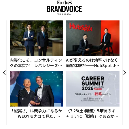
データ品質と連携に関する規律は、ライフサイエンスで
は特に重要である。バリデーションの欠落、標準化の問
題、連携の失敗に対処することで、インシデント件数と
下流での混乱を大幅に減らし得る。組織は、こうした改
パ
技
善に投資するインセンティブが、社内にもサービスプロ
無
バイダーとの関係にも存在することを確実にすべきであ
〜
防
織
る。
う
T
アプリケーション管理サービスにおける成功の定義を再
内製化こそ、コンサルティン
AIが変えるのは効率ではなく
グの本質だ レバレジーズが
顧客体験だ──HubSpot Ja
設計する
実践する、次世代ファームの
panが語る「Grow Better」
全貌
な組織のつくり方
組織は、AI導入を待ってAMS（アプリケーション管理サ
ービス）の成功の定義を近代化する必要はない。いまこ
そ、SLA（サービスレベル合意）主導のリアクティブな
デリバリーモデルから、成果志向のマネージドサービス
へ移行すべきである。
「誠実さ」は競争力になるか
〈7.25(土)開催〉5年後のキ
──WEOYモナコで見た、く
ャリアに「戦略」はあるか。
ら寿司の経営哲学
トップエグゼクティブのキャ
先進的な組織は次のように取り組んでいる。
リアに触れる1日│CAREER S