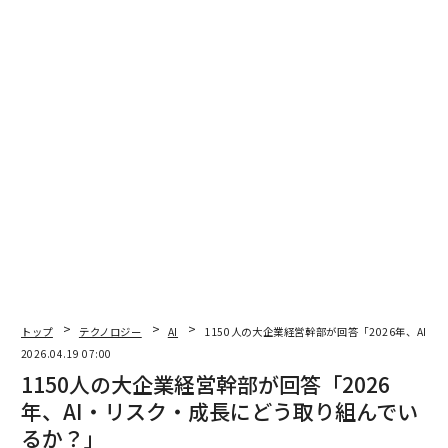
部門のより深い協働、手作業の実行からインテリジェン
トなオーケストレーションへの転換である。組織は、テ
クノロジーだけで導入が進むと想定するのではなく、こ
うした変化を明示的に計画すべきだ。
中核となるイネーブラー（実現要因）は、構造化され、
AIが解釈可能なナレッジベースである。これは、サービ
ス全体の環境にわたって、アプリケーションの挙動、既
知の問題、解決の道筋、システム依存関係を捉えるべき
ものだ。この基盤がなければ、AIはパフォーマンスを改
善するのではなく、不整合を増幅してしまう。
狙いを「インシデント解決」から「欠陥排除」へと転換
する
トップ
テクノロジー
AI
1150人の大企業経営幹部が回答「2026年、AI
2026.04.19 07:00
1150人の大企業経営幹部が回答「2026
多くのマネージドサービス環境では、パフォーマンスは
年、AI・リスク・成長にどう取り組んでい
いまだにインシデント件数と解決スピードで測られてい
る。これらの指標は、契約構造によって強化されること
るか？」