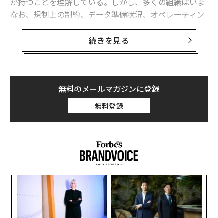
が持つことを理解している。しかし、多くの組織はいま
なお、規制上の制約、データ準備状況、オペレーティン
グモデルの限界に向き合っており、直ちに大規模なAI導
入を進めるのは現実的ではない。
続きを見る
組織は「AIの完全な準備が整う」まで待って進捗を止め
るべきではない。そうではなく、いま意図的なステップ
を踏んでマネージドサービスを近代化すべきである。す
無料のメールマガジンに登録
なわち、今日の時点で測定可能なパフォーマンス改善を
無料登録
もたらしつつ、明日に向けてAIを効果的にスケールさせ
る条件を整えるステップだ。
AIパイロットではなく、運用準備から着手する
AIが価値を発揮するのは、安定し、適切にガバナンスさ
〜
れた運用基盤の上に展開される場合に限られる。ライフ
金
サイエンス組織にとって、この基盤は、規制環境、デー
個
タの機微性、厳格な監査可能性（オーディタビリティ）
【
ェ
に