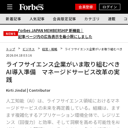
会員登録
ログイン
新着記事
人気記事
会員限定記事
カテゴリ
連載
コ
Forbes JAPAN MEMBERSHIP 新機能｜
NEWS
記事ページ内の広告表示を最小限にしました
トップ
ビジネス
経営・戦略
ライフサイエンス企業がいま取り組むべきAI
2026.04.18 03:16
ライフサイエンス企業がいま取り組むべき
AI導入準備 マネージドサービス改革の実
践
Kirti Jindal | Contributor
人工知能（AI）は、ライフサイエンス領域におけるマネ
ージドサービスの未来を再定義している。組織は、ます
ます複雑化するアプリケーション環境全体で、レジリエ
ンス（回復力）と効率、そして洞察を高める可能性をAI