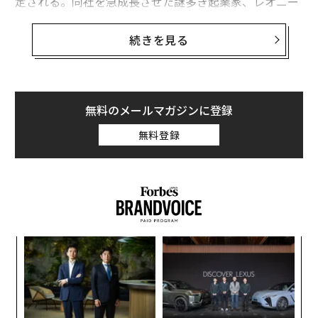
定される。同社を急成長させた謎多き起業家、レオニー
ド・ラドヴィンスキーは数週間前に亡くなっている。
続きを見る
ブルームバーグとフィナンシャル・タイムズが17日に報
じたところによれば、オンリーファンズはサンフランシ
スコに拠点を置くアーキテクト・キャピタルに対し、約
20％の株式を売却する交渉を進めている。
無料のメールマガジンに登録
無料登録
同社は約1年前から株式売却を模索していた。ロイター
は2025年5月、オンリーファンズがロサンゼルスを拠点
とする投資会社のフォレスト・ロード・カンパニーと、
評価額80億ドル（約1兆2700億円）での売却交渉を行っ
ていると報じていた。
るか
A
、く
顧客
pa
〜
な
金
個