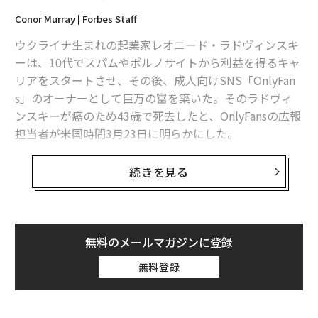
Conor Murray | Forbes Staff
ウクライナ生まれの起業家レオニード・ラドヴィンスキ
ーは、10代でスパムやポルノサイトから利益を得るキャ
リアをスタートさせ、その後、成人向けSNS「OnlyFan
s」のオーナーとして巨万の富を築いた。そのラドヴィ
ンスキーが癌のため43歳で死去したと、OnlyFansの広報
担当者が米国時間3月23日に明らかにした。
2018年にOnlyFans買収、1日あたりの収入3億
続きを見る
円という巨大なポルノビジネスへと変貌させる
OnlyFansの広報担当者が23日午前にフォーブスに語った
ところによると、ラドヴィンスキーは「長年にわたる癌
無料のメールマガジンに登録
との闘いの末、安らかに息を引き取った」という。
無料登録
2018年、ラドヴィンスキーはクリエイターが作成した独
占コンテンツに対してユーザーが対価を支払うサブスク
リプションサービスのOnlyFansを買収した。そして彼は