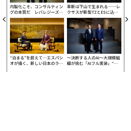
ェ
内製化こそ、コンサルティン
革新は下山で生まれる──レ
グの本質だ レバレジーズが
クサスが新型TZとESに込め
実践する、次世代ファームの
た「DISCOVER」の哲学
全貌
“泊まる”を超えて─エスパシ
〜決断する人のAI〜大規模組
オが描く、新しい日本のラグ
織が挑む「AIフル実装」“使
ジュアリー（中編）
う”企業から“動く”企業へ【N
TTドコモビジネス×PwC】