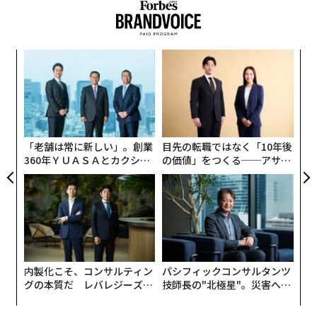
その後、ニッチなウェブサイトだったOnlyFansを巨大な
ポルノビジネスへと変貌させた。2024年にフォーブスが
公開した記事によれば、彼はこの事業から1日あたり190
キ
〜
万ドル（約3億円）の収入を得ていた。
か。
金
キャ
個
革
R S
ェ
ク
た「
「老舗は常に新しい」。創業
目先の転職ではなく「10年後
360年ＹＵＡＳＡとカクシン
の価値」をつくる──アサイ
CEO田尻望が語る、AIを超え
ンの長期伴走型支援とは
る人の価値
内製化こそ、コンサルティン
パシフィックコンサルタンツ
グの本質だ レバレジーズが
技師長の"北極星"。災害への
実践する、次世代ファームの
無力感を乗り越え見つけた、
全貌
防災一筋20年の答え