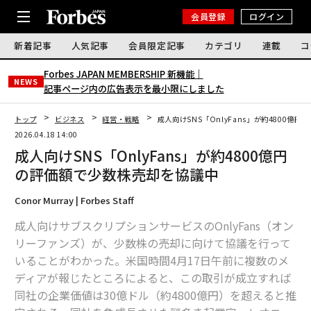
会員登録
ログイン
新着記事
人気記事
会員限定記事
カテゴリ
連載
コ
Forbes JAPAN MEMBERSHIP 新機能｜
NEWS
記事ページ内の広告表示を最小限にしました
トップ
ビジネス
経営・戦略
成人向けSNS「OnlyFans」が約4800億
2026.04.18 14:00
成人向けSNS「OnlyFans」が約4800億円
の評価額で少数株売却を協議中
Conor Murray | Forbes Staff
成人向けサブスクリプションサービスのOnlyFans（オン
リーファンズ）が、少数株の売却に向けて協議を行って
いることがわかった。米国時間4月17日午前に複数のメ
ディアが報じたところによると、この取引が成立すれば
同社の企業価値は30億ドル（約4800億円）を超えると推