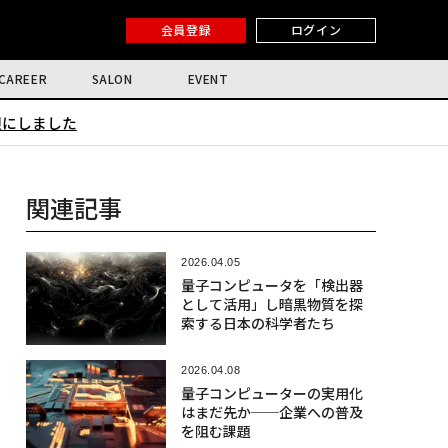
会員登録
ログイン
CAREER
SALON
EVENT
限にしました
関連記事
2026.04.05
量子コンピュータを「検出器
として活用」し暗黒物質を探
索する日本の科学者たち
2026.04.08
量子コンピューターの実用化
はまだ先か──企業への普及
を阻む課題