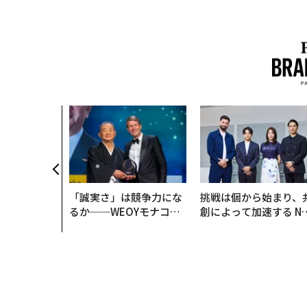
、未来を再定
年企業BAT
ークレスな未
「誠実さ」は競争力にな
挑戦は個から始まり、
るか──WEOYモナコで
創によって加速する N
見た、くら寿司の経営哲
QAIN JAPAN 特別座談
学