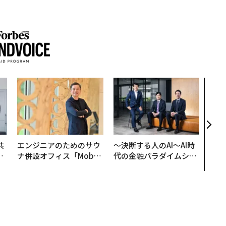
「コ
果を左
E」
「挑
共
エンジニアのためのサウ
〜決断する人のAI〜AI時
OR
ナ併設オフィス「Mobiu
代の金融パラダイムシフ
会
s Park」がオープン──
ト、「超個別化」の核心
タマディックが健康経営
【MUFG×ウェルスナビ
を徹底する理由
×PwC】