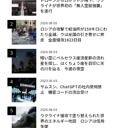
ライナが世界初の「無人空挺強襲」
を遂行
2026.08.05
ロシアの攻撃で給油所が150キロにわ
たり全滅、ウは米国の引き寄せに奔
走 全面侵攻1623日目
2026.08.04
暗い空にペルセウス座流星群の流れ
星を探し、はくちょう座を目印に天
の川を辿る 今週の夜空
2023.05.03
サムスン、ChatGPTの社内使用禁
止 機密コードの流出受け
2026.08.04
ウクライナ侵攻で塗り替えられた世
界のエネルギー地図 ロシアは信用
失墜