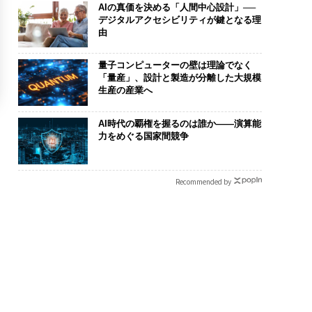
AIの真価を決める「人間中心設計」──
デジタルアクセシビリティが鍵となる理
由
量子コンピューターの壁は理論でなく
「量産」、設計と製造が分離した大規模
生産の産業へ
AI時代の覇権を握るのは誰か――演算能
力をめぐる国家間競争
Recommended by