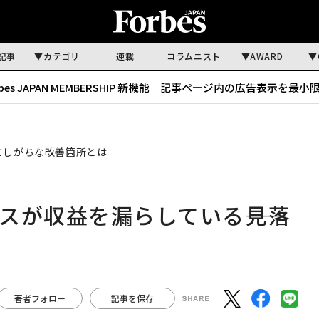
記事
カテゴリ
連載
コラムニスト
AWARD
rbes JAPAN MEMBERSHIP 新機能｜
記事ページ内の広告表示を最小
としがちな改善箇所とは
スが収益を漏らしている――見落
著者フォロー
記事を保存