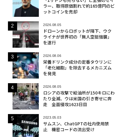
ラー、取得原価割れで約165億円のビ
ットコインを売却
2026.08.05
ドローンからロボットが降下、ウク
ライナが世界初の「無人空挺強襲」
を遂行
2026.08.06
栄養ドリンク成分の定番タウリンに
「老化細胞」を除去するメカニズム
を発見
2026.08.05
ロシアの攻撃で給油所が150キロにわ
たり全滅、ウは米国の引き寄せに奔
走 全面侵攻1623日目
2023.05.03
サムスン、ChatGPTの社内使用禁
止 機密コードの流出受け