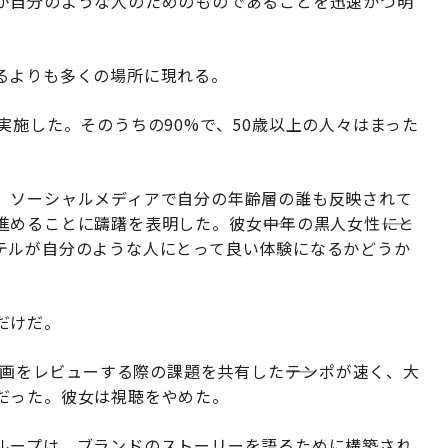
が自分のような人のためのものであることを迅速かつ明
るよりも多くの場所に現れる。
実施した。そのうちの90%で、50歳以上の人々はまった
、ソーシャルメディアで自分の年齢層の誰も反映されて
ることに躊躇を表明した。彼女――中年の黒人女性――にと
テルが自分のような人にとって良い体験になるかどうか
だけだ。
動画をレビューする際の課題を共有した――テンポが速く、大
だった。彼女は視聴をやめた。
ループは、ブランドのストーリーを語るために構築され