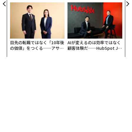
無力感を乗り越え見つけた、
グジュアリー（前編）
防災一筋20年の答え
目先の転職ではなく「10年後
AIが変えるのは効率ではなく
の価値」をつくる──アサイ
顧客体験だ──HubSpot Ja
ンの長期伴走型支援とは
panが語る「Grow Better」
な組織のつくり方