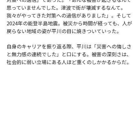
思っていませんでした。津波で街が壊滅するなんて。
我々がやってきた対策への過信がありました」。そして
2024年の能登半島地震。被災から時間が経っても、人が
戻らない地域の姿が平川の目に焼きついていった。
自身のキャリアを振り返る際、平川は「災害への悔しさ
と無力感の連続でした」と口にする。被害の深刻さは、
社会的に弱い立場にある人ほど重くのしかかるからだ。
「たとえば町工場が浸水被害を受けた場合に、事業再開
には経済力が必要です。再開ができないと食い扶持がな
くなり、元気もなくなる。被災後の未来に絶望しやすく
なってしまう。被災後の避難生活などで亡くなる『災害
関連死』も無関係ではありません」
こうした現実への無力感は、諦めとは違っている。平川
は「北極星」という言葉を使う。