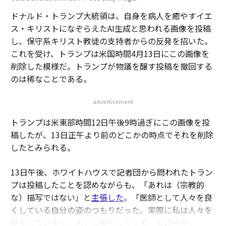
ドナルド・トランプ大統領は、自身を病人を癒やすイエ
ス・キリストになぞらえたAI生成と思われる画像を投稿
し、保守系キリスト教徒の支持者からの反発を招いた。
これを受け、トランプは米国時間4月13日にこの画像を
削除した模様だ。トランプが物議を醸す投稿を撤回する
のは稀なことである。
advertisement
トランプは米東部時間12日午後9時過ぎにこの画像を投
稿したが、13日正午より前のどこかの時点でそれを削除
したとみられる。
13日午後、ホワイトハウスで記者団から問われたトラン
プは投稿したことを認めながらも、「あれは（宗教的
な）描写ではない」と
主張した
。「医師として人々を良
くしている自分の姿のつもりだった。実際に私は人々を
良くしているし、大いに良くしている」と述べた。