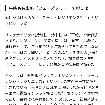
平時も有事も「フェーズフリー」で捉えよ
同社が掲げるのが「サステナ∞レジリエンス社会」とい
うビジョンだ。
サステナビリティ(持続性・効率性)は「平時」の価値観
であり、レジリエンス(災害対応力)は「有事」に紐づく
価値観として、これまで別々に語られてきたのではない
か。平川はこう問いかける。このふたつを無限大(∞)に
連動させ、ベストミックスでつなぎ、相乗効果を生む
「フェーズフリー」という発想がこの社会像の核心だ。
ビジョンは「分散型インフラマネジメント」と「オール
レンジ・レジリエンス」という2つの重点テーマに体系
化されている。前者は人口減少に適応しながら価値を生
み出す分散型インフラを核とした“まちづくり”への挑戦
であり、後者は犠牲者ゼロのその先にある、社会経済を
止めない災害レジリエンスを全方位で追求するものだ。