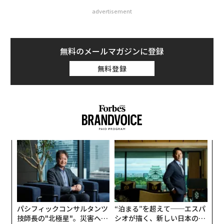
advertisement
無料のメールマガジンに登録
無料登録
小1
挑
にし
よっ
PA
伝
る
モ
パシフィックコンサルタンツ
“泊まる”を超えて──エスパ
技師長の"北極星"。災害への
シオが描く、新しい日本のラ