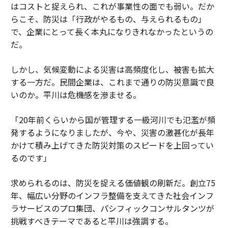
はコストと捉えられ、これが事業性の面でも弱い。だか
らこそ、防災は「行政がやるもの、与えられるもの」
で、企業にとって長く本丸になりきれなかったというの
だ。
しかし、気候変動による災害は高頻度化し、被害も拡大
する一方だ。民間企業は、これまで通りの防災意識で良
いのか。平川は危機感を滲ませる。
「20年前くらいから国が管理する一級河川でも氾濫が頻
発するようになりましたが、今や、災害の激甚化が長年
かけて積み上げてきた防災対策のスピードを上回ってい
るのです」
求められるのは、防災を捉える価値観の刷新だ。創立75
年、幅広い分野のインフラ整備を支えてきた社会インフ
ラサービスのプロ集団、パシフィックコンサルタンツが
挑戦すべきテーマであると平川は強調する。