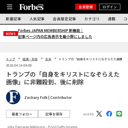
会員登録
ログイン
新着記事
人気記事
会員限定記事
カテゴリ
連載
コ
Forbes JAPAN MEMBERSHIP 新機能｜
NEWS
記事ページ内の広告表示を最小限にしました
トップ
経済・社会
北米
トランプの「自身をキリストになぞらえた画像」
2026.04.14 09:00
トランプの「自身をキリストになぞらえた
画像」に非難殺到、後に削除
Zachary Folk | Contributor
著者フォロー
記事を保存
Julia Demaree Nikhinson - Pool/Getty Images