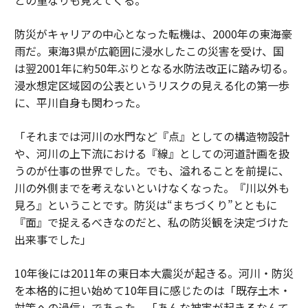
防災がキャリアの中心となった転機は、2000年の東海豪
雨だ。東海3県が広範囲に浸水したこの災害を受け、国
は翌2001年に約50年ぶりとなる水防法改正に踏み切る。
浸水想定区域図の公表というリスクの見える化の第一歩
に、平川自身も関わった。
「それまでは河川の水門など『点』としての構造物設計
や、河川の上下流における『線』としての河道計画を扱
うのが仕事の世界でした。でも、溢れることを前提に、
川の外側までを考えないといけなくなった。『川以外も
見ろ』ということです。防災は“まちづくり”とともに
『面』で捉えるべきなのだと、私の防災観を決定づけた
出来事でした」
10年後には2011年の東日本大震災が起きる。河川・防災
を本格的に担い始めて10年目に感じたのは「既存土木・
対策への過信」であった。「あんな被害が起きるなんて