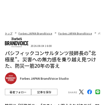
トップ
Forbes JAPAN BrandVoice
Forbes JAPAN BrandVoice
パシ
2026.08.04 16:00
パシフィックコンサルタンツ技師長の"北
極星"。災害への無力感を乗り越え見つけ
た、防災一筋20年の答え
Forbes JAPAN BrandVoice Studio
著者フォロー
記事を保存