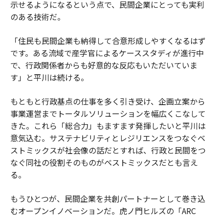
示せるようになるという点で、民間企業にとっても実利
のある技術だ。
「住民も民間企業も納得して合意形成しやすくなるはず
です。ある流域で産学官によるケーススタディが進行中
で、行政関係者からも好意的な反応もいただいていま
す」と平川は続ける。
もともと行政基点の仕事を多く引き受け、企画立案から
事業運営までトータルソリューションを幅広くこなして
きた。これら「総合力」もますます発揮したいと平川は
意気込む。サステナビリティとレジリエンスをつなぐベ
ストミックスが社会像の話だとすれば、行政と民間をつ
なぐ同社の役割そのものがベストミックスだとも言え
る。
もうひとつが、民間企業を共創パートナーとして巻き込
むオープンイノベーションだ。虎ノ門ヒルズの「ARC