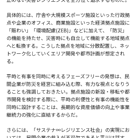
具体的には、庁舎や大規模スポーツ施設といった行政拠
点や企業のオフィス、商業施設といった経済拠点施設に
「賑わい」「環境配慮(ZEB)」などに加えて、「防災」
の機能を持たせ、災害時にも自立して機能する地域拠点
へと転換する。こうした拠点を地域に分散配置し、ネッ
トワーク化していくエリア開発や都市計画が想定され
る。
平時と有事を同時に考えるフェーズフリーの発想は、民
間企業が防災を経営に組み込む際、有力な視点となりう
ることも強調しておきたい。拠点施設の新設・移転や都
市開発を検討する際に、平時の利便性と有事の機能性を
同時に設計することは、長期的な資産価値の向上や事業
継続力の強化に直結するからだ。
さらには、「サステナ∞レジリエンス社会」の実現にお
いては、民間企業の参入が不可欠であると平川は話す。