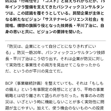
防災は「行政任せ」「コスト」と捉えられがちだが、75
年インフラ整備を支えてきたパシフィックコンサルタン
ツは、この認識を覆そうとしている。民間企業が主体と
なる新たなビジョン「サステナ∞レジリエンス社会」を
提唱。構想の旗振り役となった技師長・平川了治に、自
身の思いと共に、ビジョンの要諦を聞いた。
「防災は、企業にとって自分ごとになりきれずにい
る」。防災一筋20年、パシフィックコンサルタンツ技師
長・平川了治はこう切り出す。それは企業が防災に対し
て実効性と事業性その両方を見出せてこなかったから
だ、というのが平川の見立てだ。
BCP（事業継続計画）を整えていても、それは「もしも
の備え」という有事限定の発想にとどまり、平時の事業
戦略とは切り離されて語られがちだった。有事のみの防
災は、いざという時に機能しないことが多く実効性に問
題が生じやすい。加えて、使う機会のないものへの投資