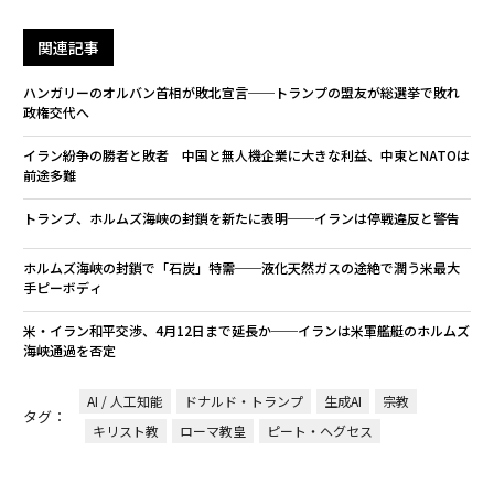
関連記事
ハンガリーのオルバン首相が敗北宣言──トランプの盟友が総選挙で敗れ
政権交代へ
イラン紛争の勝者と敗者 中国と無人機企業に大きな利益、中東とNATOは
前途多難
トランプ、ホルムズ海峡の封鎖を新たに表明──イランは停戦違反と警告
ホルムズ海峡の封鎖で「石炭」特需──液化天然ガスの途絶で潤う米最大
手ピーボディ
米・イラン和平交渉、4月12日まで延長か──イランは米軍艦艇のホルムズ
海峡通過を否定
AI / 人工知能
ドナルド・トランプ
生成AI
宗教
タグ：
キリスト教
ローマ教皇
ピート・ヘグセス