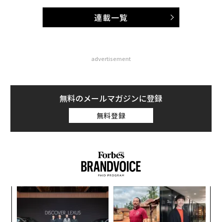
連載一覧
advertisement
無料のメールマガジンに登録
無料登録
〜
金
個
伝
ェ