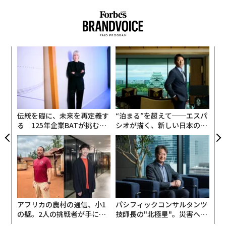
「
左右
T
挑
日
よっ
PA
伝統を礎に、未来を再定義す
“泊まる”を超えて──エスパ
る 125年企業BATが挑むス
シオが描く、新しい日本のラ
モークレスな未来
グジュアリー（前編）
アフリカの農村の通信、小1
パシフィックコンサルタンツ
の壁。2人の挑戦者が手にし
技師長の"北極星"。災害への
た「次なる武器」
無力感を乗り越え見つけた、