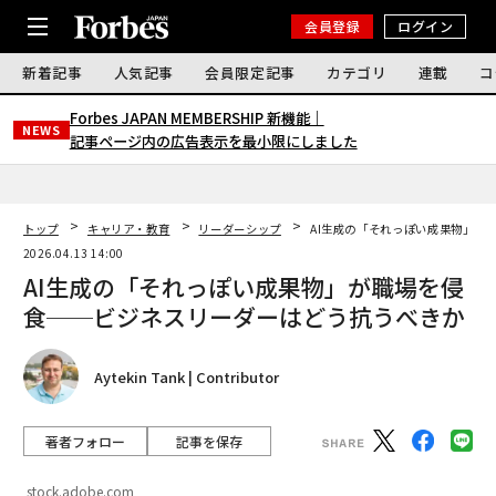
会員登録
ログイン
新着記事
人気記事
会員限定記事
カテゴリ
連載
コ
Forbes JAPAN MEMBERSHIP 新機能｜
NEWS
記事ページ内の広告表示を最小限にしました
トップ
キャリア・教育
リーダーシップ
AI生成の「それっぽい成果物」が
2026.04.13 14:00
AI生成の「それっぽい成果物」が職場を侵
食──ビジネスリーダーはどう抗うべきか
Aytekin Tank | Contributor
著者フォロー
記事を保存
stock.adobe.com