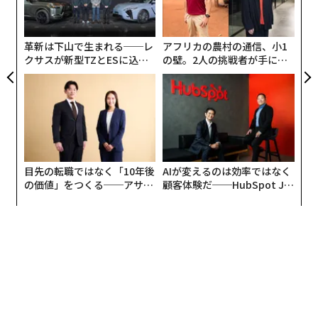
る
モ
革新は下山で生まれる──レ
アフリカの農村の通信、小1
クサスが新型TZとESに込め
の壁。2人の挑戦者が手にし
た「DISCOVER」の哲学
た「次なる武器」
目先の転職ではなく「10年後
AIが変えるのは効率ではなく
の価値」をつくる──アサイ
顧客体験だ──HubSpot Ja
ンの長期伴走型支援とは
panが語る「Grow Better」
な組織のつくり方