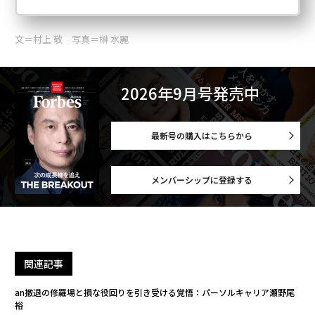
文＝村上 敬 写真＝榊 水麗
2026年9月号発売中
最新号の購入はこちらから
メンバーシップに登録する
関連記事
an撤退の修羅場と損な役回りを引き受ける覚悟：パーソルキャリア瀬野尾
裕