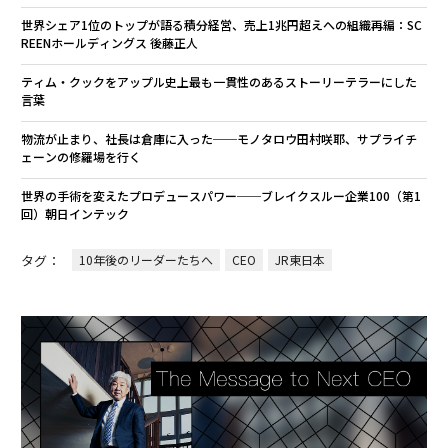
世界シェア1位のトップが語る積分経営、売上1兆円超えへの組織再編：SC
REENホールディングス 後藤正人
ティム・クックをアップル史上最も一貫性のあるストーリーテラーにした
言葉
物流が止まり、社長は倉庫に入った──モノタロウ田村咲耶、サプライチ
ェーンの修羅場を行く
世界の手術を変えたプロデュースパワー──ブレイクスルー企業100（第1
回）朝日インテック
タグ：
10年後のリーダーたちへ
CEO
JR東日本