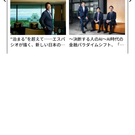
TTドコモビジネス×PwC】
全貌
れが宿泊業の景況感を3カ月連続で押し下げる要因とな
った。天候不順による外出抑制といった一時的な影響を
超え、特定の国からの需要に依存するリスクが改めて浮
き彫りになっている。
“泊まる”を超えて──エスパ
〜決断する人のAI〜AI時代の
収益の「質」にも懸念が残る。市場全体が拡大し、売上
シオが描く、新しい日本のラ
金融パラダイムシフト、「超
高が最高水準にある一方で、宿泊事業者の約3割が依然
グジュアリー（前編）
個別化」の核心 【MUFG×ウ
ェルスナビ×PwC】
として「債務超過」の状態にある事実は見過ごせない。
コロナ禍で膨らんだ負債の解消が進んでいない企業が多
く、売上の増加が必ずしも財務基盤の健全化に直結して
いない実態がある。
こうした状況は、地域別の動向にも顕著に表れている。
都道府県別の増収状況を見てみると、「東京都」（54.
1％）がトップで、「滋賀県」（47.6％）、「大阪府」
（47.2％）、「沖縄県」（45.6％）、「京都府」（44.
3％）と続く。大阪・関西万博の恩恵で関西圏や人気観
光都市で好調だが、その一方でコスト増の影響を価格転