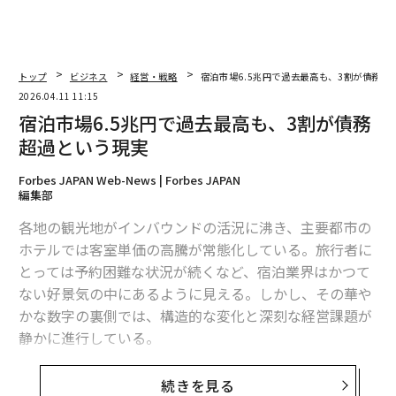
トップ
ビジネス
経営・戦略
宿泊市場6.5兆円で過去最高も、3割が債務超
2026.04.11 11:15
宿泊市場6.5兆円で過去最高も、3割が債務
超過という現実
Forbes JAPAN Web-News | Forbes JAPAN
編集部
各地の観光地がインバウンドの活況に沸き、主要都市の
ホテルでは客室単価の高騰が常態化している。旅行者に
とっては予約困難な状況が続くなど、宿泊業界はかつて
ない好景気の中にあるように見える。しかし、その華や
かな数字の裏側では、構造的な変化と深刻な経営課題が
静かに進行している。
帝国データバンクの調査によると、2025年度の国内旅
続きを見る