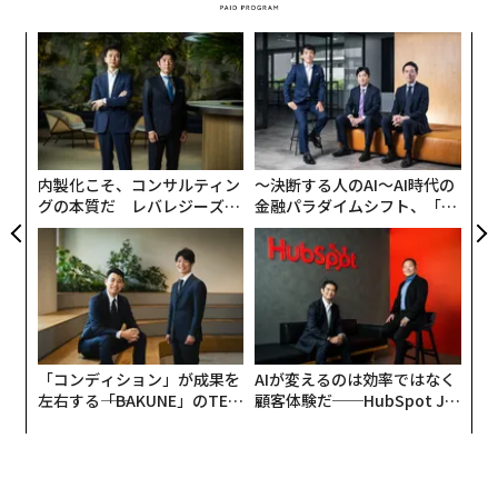
スパ
伝
のラ
る
モ
小1
パ
にし
技
無
防
内製化こそ、コンサルティン
〜決断する人のAI〜AI時代の
グの本質だ レバレジーズが
金融パラダイムシフト、「超
実践する、次世代ファームの
個別化」の核心 【MUFG×ウ
全貌
ェルスナビ×PwC】
「コンディション」が成果を
AIが変えるのは効率ではなく
左右する――「BAKUNE」のTEN
顧客体験だ──HubSpot Ja
TIALが支える「挑戦者の明
panが語る「Grow Better」
日」
な組織のつくり方