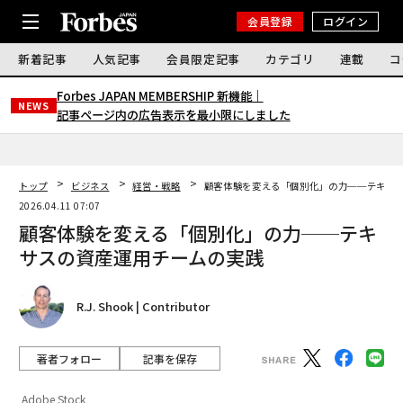
会員登録
ログイン
新着記事
人気記事
会員限定記事
カテゴリ
連載
コ
Forbes JAPAN MEMBERSHIP 新機能｜
NEWS
記事ページ内の広告表示を最小限にしました
トップ
ビジネス
経営・戦略
顧客体験を変える「個別化」の力──テキサ
2026.04.11 07:07
顧客体験を変える「個別化」の力──テキ
サスの資産運用チームの実践
R.J. Shook | Contributor
著者フォロー
記事を保存
Adobe Stock