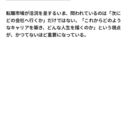
転職市場が活況を呈するいま、問われているのは「次に
どの会社へ行くか」だけではない。「これからどのよう
なキャリアを築き、どんな人生を描くのか」という視点
が、かつてないほど重要になっている。
そうした時代において、目先の転職成功にとどまらず、
中長期のキャリア形成に伴走する支援を掲げるのがアサ
インだ。
その支援を体現するのが、卓越した実績と高い専門性を
備えたごく限られた人材にのみ与えられる役割「アソシ
エイトプリンシパル」である。今回は、その役割を担う
松井孝太郎と多田有花に、キャリアに寄り添い続ける覚
悟と支援哲学を聞いた。
全社の支援品質向上を牽引する「アソシエイト