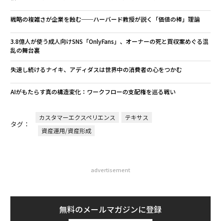
戦略の複雑さが企業を蝕む──ハーバード教授が説く「価値の棒」理論
3.8億人が使う成人向けSNS「OnlyFans」、オーナーの死と買収案めぐる混
乱の舞台裏
失速し続けるナイキ、アディダスは世界中の消費者の心をつかむ
AIがもたらす真の構造変化：ワークフローの支配権を巡る戦い
カスタマーエクスペリエンス
テキサス
タグ：
資産運用/資産形成
advertisement
無料のメールマガジンに登録