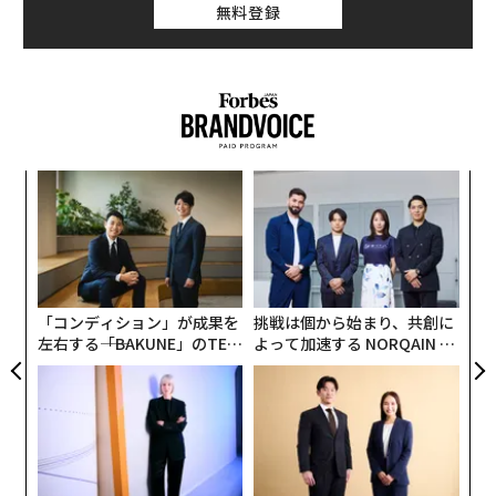
無料登録
キ
“
か。
シ
キャ
グ
“
R S
オ
ジ
「コンディション」が成果を
挑戦は個から始まり、共創に
左右する――「BAKUNE」のTEN
よって加速する NORQAIN JA
TIALが支える「挑戦者の明
PAN 特別座談会
日」