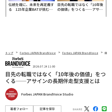
伝統を礎に、未来を再定義す
目先の転職ではなく「10年後
る 125年企業BATが挑むス
の価値」をつくる──アサイ
モークレスな未来
ンの長期伴走型支援とは
トップ
Forbes JAPAN BrandVoice
Forbes JAPAN BrandVoice
目先
2026.07.24 11:00
目先の転職ではなく「10年後の価値」をつ
くる──アサインの長期伴走型支援とは
Forbes JAPAN BrandVoice Studio
著者フォロー
記事を保存