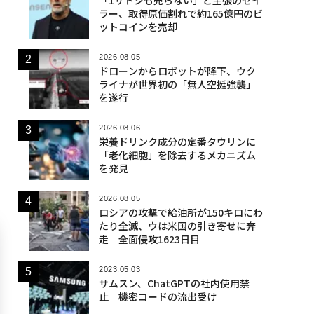
ラー、取得原価割れで約165億円のビ
ットコインを売却
2026.08.05
ドローンからロボットが降下、ウク
ライナが世界初の「無人空挺強襲」
を遂行
2026.08.06
栄養ドリンク成分の定番タウリンに
「老化細胞」を除去するメカニズム
を発見
2026.08.05
ロシアの攻撃で給油所が150キロにわ
たり全滅、ウは米国の引き寄せに奔
走 全面侵攻1623日目
2023.05.03
サムスン、ChatGPTの社内使用禁
止 機密コードの流出受け