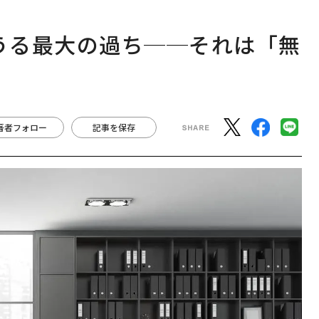
しうる最大の過ち──それは「無
著者フォロー
記事を保存