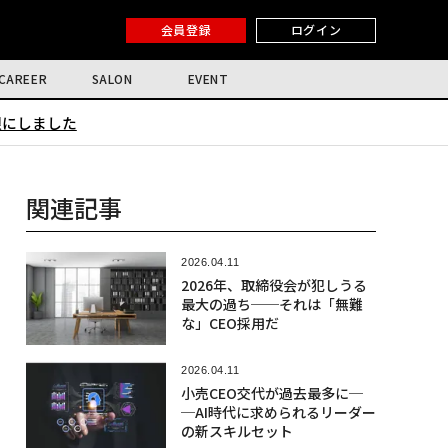
会員登録
ログイン
CAREER
SALON
EVENT
限にしました
関連記事
2026.04.11
2026年、取締役会が犯しうる
最大の過ち──それは「無難
な」CEO採用だ
2026.04.11
小売CEO交代が過去最多に─
─AI時代に求められるリーダー
の新スキルセット