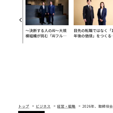
〜決断する人のAI〜大規
目先の転職ではなく「1
模組織が挑む「AIフル実
年後の価値」をつくる
装」“使う”企業から“動
─アサインの長期伴走
く”企業へ【NTTドコモ
支援とは
ビジネス×PwC】
トップ
ビジネス
経営・戦略
2026年、取締役