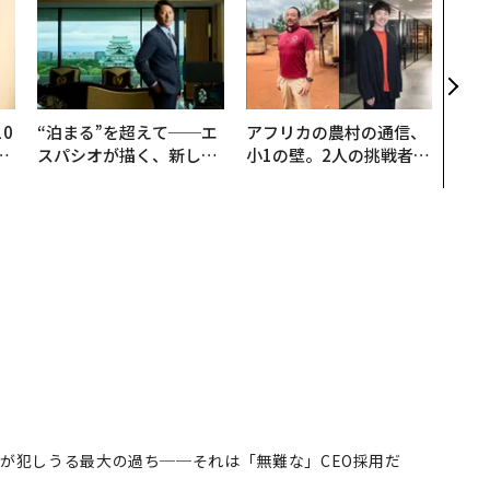
「コ
果を左
E」
「挑
0
“泊まる”を超えて──エ
アフリカの農村の通信、
─
スパシオが描く、新しい
小1の壁。2人の挑戦者が
型
日本のラグジュアリー
手にした「次なる武器」
（前編）
会が犯しうる最大の過ち──それは「無難な」CEO採用だ