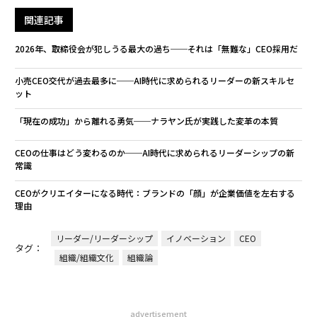
関連記事
2026年、取締役会が犯しうる最大の過ち──それは「無難な」CEO採用だ
小売CEO交代が過去最多に──AI時代に求められるリーダーの新スキルセ
ット
「現在の成功」から離れる勇気──ナラヤン氏が実践した変革の本質
CEOの仕事はどう変わるのか──AI時代に求められるリーダーシップの新
常識
CEOがクリエイターになる時代：ブランドの「顔」が企業価値を左右する
理由
リーダー/リーダーシップ
イノベーション
CEO
タグ：
組織/組織文化
組織論
advertisement