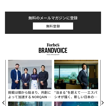
無料のメールマガジンに登録
無料登録
義す
〈7
むス
ャ
ト
ア
リア
の
UM
た
挑戦は個から始まり、共創に
“泊まる”を超えて──エスパ
よって加速する NORQAIN JA
シオが描く、新しい日本のラ
PAN 特別座談会
グジュアリー（前編）