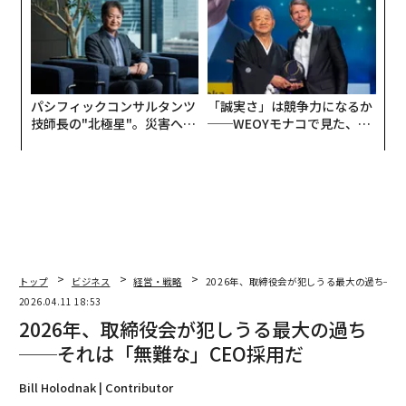
パシフィックコンサルタンツ
「誠実さ」は競争力になるか
技師長の"北極星"。災害への
──WEOYモナコで見た、く
無力感を乗り越え見つけた、
ら寿司の経営哲学
防災一筋20年の答え
トップ
ビジネス
経営・戦略
2026年、取締役会が犯しうる最大の過ち──
2026.04.11 18:53
2026年、取締役会が犯しうる最大の過ち
──それは「無難な」CEO採用だ
Bill Holodnak | Contributor