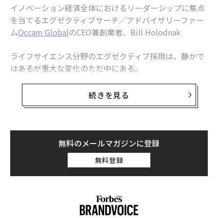
イノベーション経済全体におけるリーダーシップに焦点
を当てるエグゼクティブサーチ／アドバイザリーファー
ム
Occam Global
のCEO兼創業者、Bill Holodnak
ライフサイエンス分野のエグゼクティブ採用は、静かで
はあるが重大な変化のただ中にある。
何十年もの間、取締役会は最も無難と思われる選択を好
続きを見る
む傾向があった。見慣れた職務経歴書を携え、安心でき
るほど予測可能に見える実績を持つ「再登板のCEO」
だ。理屈は単純である。すでにトップ職を経験している
ことは、もともとリスクの高い業界における不確実性を
無料のメールマガジンに登録
下げるように思われた。
無料登録
しかし、市場は変わりつつあり、成果もまた変わってい
る。
ベンチャー支援のライフサイエンス企業では、IPOやM&