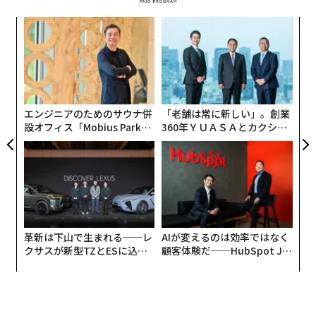
Aなどでの成功したエグジットや事業拡大を実現してい
模組
〜
る企業を率いるのが、再登板の経営者ではなく「初めて
“使
金
CEOになる人」であるケースが増えている。この傾向
【N
個
は、取締役会と投資家に長年の前提を見直すことを迫っ
伝
C】
ェ
る
ている。最も安全な採用とは、すでにその肩書きを持っ
モ
たことがある人だ、という前提である。
エンジニアのためのサウナ併
「老舗は常に新しい」。創業
設オフィス「Mobius Park」
360年ＹＵＡＳＡとカクシン
今日、最も強い成果を上げている企業を率いているの
がオープン──タマディック
CEO田尻望が語る、AIを超え
は、より鋭いエビデンスに基づき、知的に計算されたリ
が健康経営を徹底する理由
る人の価値
スクをより許容する姿勢でリーダーシップの意思決定に
臨む取締役会である。
市場はシグナルを発している
革新は下山で生まれる──レ
AIが変えるのは効率ではなく
今日のエグゼクティブ採用における最も明確な変化の1
クサスが新型TZとESに込め
顧客体験だ──HubSpot Ja
つは、候補者側で起きている。
た「DISCOVER」の哲学
panが語る「Grow Better」
な組織のつくり方
トップリーダーは、取締役会が自分たちを評価するのと