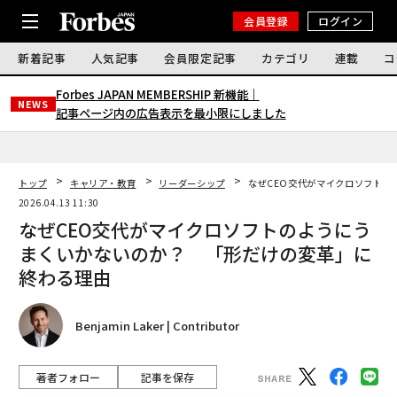
会員登録
ログイン
新着記事
人気記事
会員限定記事
カテゴリ
連載
コ
Forbes JAPAN MEMBERSHIP 新機能｜
NEWS
記事ページ内の広告表示を最小限にしました
トップ
キャリア・教育
リーダーシップ
なぜCEO交代がマイクロソフトの
2026.04.13 11:30
なぜCEO交代がマイクロソフトのようにう
まくいかないのか？ 「形だけの変革」に
終わる理由
Benjamin Laker | Contributor
著者フォロー
記事を保存