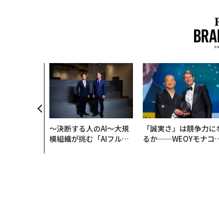
〜決断する人のAI〜大規
「誠実さ」は競争力に
模組織が挑む「AIフル実
るか──WEOYモナコ
装」“使う”企業から“動
見た、くら寿司の経営
く”企業へ【NTTドコモ
学
ビジネス×PwC】