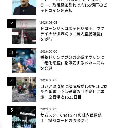
ラー、取得原価割れで約165億円のビ
ットコインを売却
2026.08.05
ドローンからロボットが降下、ウク
ライナが世界初の「無人空挺強襲」
を遂行
2026.08.06
栄養ドリンク成分の定番タウリンに
「老化細胞」を除去するメカニズム
を発見
2026.08.05
ロシアの攻撃で給油所が150キロにわ
たり全滅、ウは米国の引き寄せに奔
走 全面侵攻1623日目
2023.05.03
サムスン、ChatGPTの社内使用禁
止 機密コードの流出受け