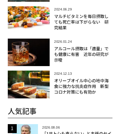
2024.06.29
マルチビタミンを毎日摂取し
ても死亡率は下がらない 研
究結果
2026.01.24
アルコール摂取は「適量」で
も健康に有害 近年の研究が
示唆
2024.12.13
オリーブオイル中心の地中海
食に強力な抗炎症作用 新型
コロナ対策にも有効か
人気記事
2026.08.06
「1サトシも売らない」と主張のセイ