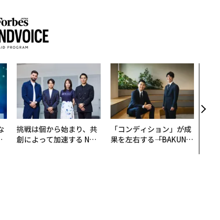
目先
年後
─ア
支援
な
挑戦は個から始まり、共
「コンディション」が成
で
創によって加速する NOR
果を左右する――「BAKUN
哲
QAIN JAPAN 特別座談会
E」のTENTIALが支える
「挑戦者の明日」