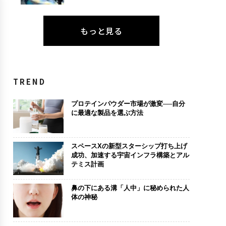
もっと見る
TREND
プロテインパウダー市場が激変──自分
に最適な製品を選ぶ方法
スペースXの新型スターシップ打ち上げ
成功、加速する宇宙インフラ構築とアル
テミス計画
鼻の下にある溝「人中」に秘められた人
体の神秘